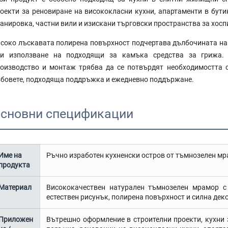
оекти за реновиране на висококласни кухни, апартаменти в бути
анировка, частни вили и изискани търговски пространства за хосп
соко лъскавата полирена повърхност подчертава дълбочината на
ри използване на подходящи за камъка средства за грижа. 
оизводство и монтаж трябва да се потвърдят необходимостта о
бовете, подходяща поддръжка и ежедневно поддържане.
сновни спецификации
Име на
Ръчно изработен кухненски остров от тъмнозелен мр
продукта
Материал
Висококачествен натурален тъмнозелен мрамор с 
естествен рисунък, полирена повърхност и силна дек
Приложен
Вътрешно оформление в строителни проекти, кухни 