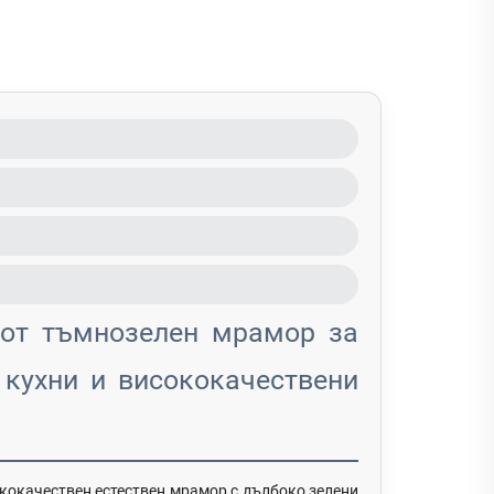
 от тъмнозелен мрамор за
 кухни и висококачествени
ококачествен естествен мрамор с дълбоко зелени