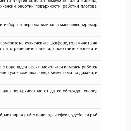
менти в бутик хотели, премиум показни жилища,
хненски работни повърхности, работни плотове,
ди избор на персонализиран тъмнозелен мрамор
азмерите на кухненските шкафове, големината на
а на страничните панели, проектните чертежи и
и с водопаден ефект, монолитен каменен работен
рани кухненски шкафове, съвместими по дизайн, и
ладка повърхност могат да се обсъждат според
б, митриран ръб с водопаден ефект, удебелен ръб