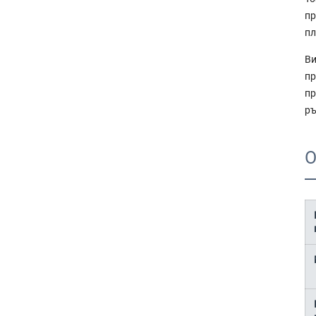
пр
пл
Ви
п
пр
ръ
О