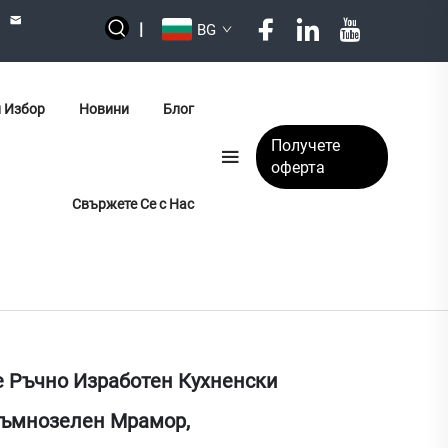
|
BG
 Избор
Новини
Блог
Получете
оферта
Свържете Се с Нас
e Ръчно Изработен Кухненски
Тъмнозелен Мрамор,