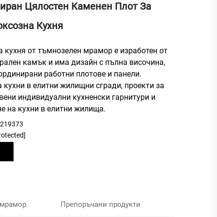
иран Цялостен Каменен Плот За
ксозна Кухня
а кухня от тъмнозелен мрамор е изработен от
рален камък и има дизайн с пълна височина,
рдинирани работни плотове и панели.
 кухни в елитни жилищни сгради, проекти за
вени индивидуални кухненски гарнитури и
е на кухни в елитни жилища.
9219373
rotected]
 мрамор
Препоръчани продукти