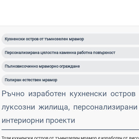
Кухненски остров от тъмнозелен мрамор
Персонализирана цялостна каменна работна повърхност
Пълновисочинно мраморно ограждане
Полиран естествен мрамор
Ръчно изработен кухненски остров
луксозни жилища, персонализирани
интериорни проекти
Този кухненски остров от тъмнозелен мрамор е изработен от вис