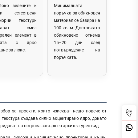
боко зелените и
Минималната
ни естествени
поръчка за обикновен
морни текстури
материал се базира на
здават смел
100 кв. м. Доставката
трален елемент в
обикновено отнема
хнята с ярко
15–20 дни след
ане за люкс.
потвърждение на
поръчката.
збор за проекти, които изискват нещо повече от
 текстура създава силно акцентирано ядро, докато
ридават на острова завършен архитектурен вид.
ради, луксозни индивидуално проектирани къщи,