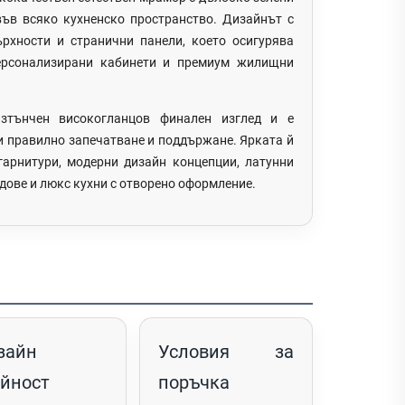
във всяко кухненско пространство. Дизайнът с
хности и странични панели, което осигурява
персонализирани кабинети и премиум жилищни
зтънчен високогланцов финален изглед и е
и правилно запечатване и поддържане. Ярката й
гарнитури, модерни дизайн концепции, латунни
дове и люкс кухни с отворено оформление.
зайн
Условия за
ойност
поръчка