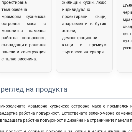
проектирана
жилищни кухни, люкс
Дъл
тъмнозелена
индивидуално
чер
мраморна кухненска
проектирани къщи,
мра
островна маса с
апартаменти в бутик
съ
монолитна каменна
хотели,
цен
работна повърхност,
демонстрационни
ку
съвпадащи странични
къщи и премиум
усещ
панели и конструкция
търговски интериори.
с пълна височина.
реглед на продукта
мнозелената мраморна кухненска островна маса е премиален и
андартна работна повърхност. Естествената зелено-черна каменна
впадащата работна повърхност и дизайна на страничните панели п
зи продукт е особено подходящ за кухни в елитни жилищни сг