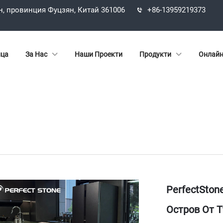
н, провинция Фуцзян, Китай 361006
+86-13959219373
ица
За Нас
Наши Проекти
Продукти
Онлайн
PerfectSton
Остров От 