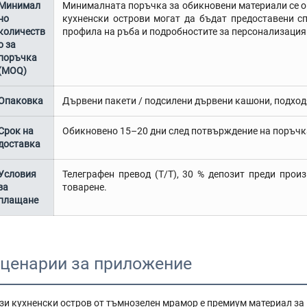
Минимал
Минималната поръчка за обикновени материали се опр
но
кухненски острови могат да бъдат предоставени сп
количеств
профила на ръба и подробностите за персонализация
о за
поръчка
(MOQ)
Опаковка
Дървени пакети / подсилени дървени кашони, подход
Срок на
Обикновено 15–20 дни след потвърждение на поръчка
доставка
Условия
Телеграфен превод (T/T), 30 % депозит преди прои
за
товарене.
плащане
ценарии за приложение
зи кухненски остров от тъмнозелен мрамор е премиум материал за