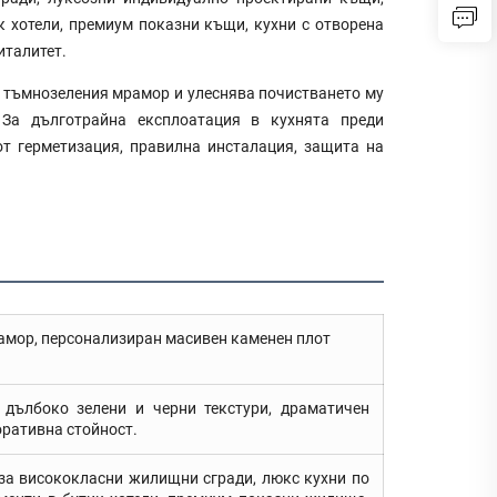
к хотели, премиум показни къщи, кухни с отворена
италитет.
 тъмнозеления мрамор и улеснява почистването му
За дълготрайна експлоатация в кухнята преди
т герметизация, правилна инсталация, защита на
амор, персонализиран масивен каменен плот
дълбоко зелени и черни текстури, драматичен
оративна стойност.
за висококласни жилищни сгради, люкс кухни по