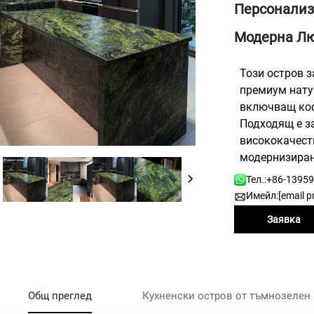
Персонализ
Модерна Лю
Този остров з
премиум нату
включващ коо
Подходящ е за
висококачест
модернизиран
Тел.:
+86-1395
Имейл:
[email p
Заявка
Общ преглед
Кухненски остров от тъмнозелен