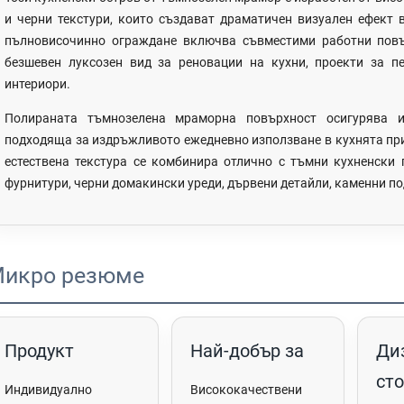
и черни текстури, които създават драматичен визуален ефект 
пълновисочинно ограждане включва съвместими работни повър
безшевен луксозен вид за реновации на кухни, проекти за 
интериори.
Полираната тъмнозелена мраморна повърхност осигурява и
подходяща за издръжливото ежедневно използване в кухнята пр
естествена текстура се комбинира отлично с тъмни кухненски 
фурнитури, черни домакински уреди, дървени детайли, каменни по
икро резюме
Продукт
Най-добър за
Ди
ст
Индивидуално
Висококачествени