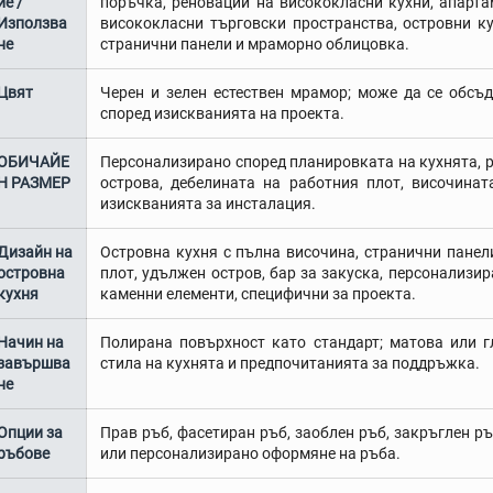
ие /
поръчка, реновации на висококласни кухни, апарта
Използва
висококласни търговски пространства, островни ку
не
странични панели и мраморно облицовка.
Цвят
Черен и зелен естествен мрамор; може да се обсъ
според изискванията на проекта.
ОБИЧАЙЕ
Персонализирано според планировката на кухнята, р
Н РАЗМЕР
острова, дебелината на работния плот, височинат
изискванията за инсталация.
Дизайн на
Островна кухня с пълна височина, странични панел
островна
плот, удължен остров, бар за закуска, персонализи
кухня
каменни елементи, специфични за проекта.
Начин на
Полирана повърхност като стандарт; матова или г
завършва
стила на кухнята и предпочитанията за поддръжка.
не
Опции за
Прав ръб, фасетиран ръб, заоблен ръб, закръглен ръ
ръбове
или персонализирано оформяне на ръба.