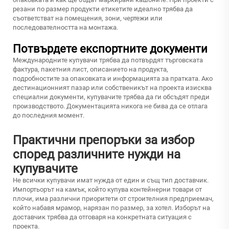
резани по размер продукти етикетите идеално трябва да
съответстват на помещения, зони, чертежи или
последователността на монтажа.
Потвърдете експортните документи
Международните купувачи трябва да потвърдят търговската
фактура, пакетния лист, описанието на продукта,
подробностите за опаковката и информацията за пратката. Ако
дестинационният пазар или собственикът на проекта изисква
специални документи, купувачите трябва да ги обсъдят преди
производството. Документацията никога не бива да се отлага
до последния момент.
Практични препоръки за избор
според различните нужди на
купувачите
Не всички купувачи имат нужда от един и същ тип доставчик.
Импортьорът на камък, който купува контейнерни товари от
плочи, има различни приоритети от строителния предприемач,
който набавя мрамор, нарязан по размер, за хотел. Изборът на
доставчик трябва да отговаря на конкретната ситуация с
проекта.