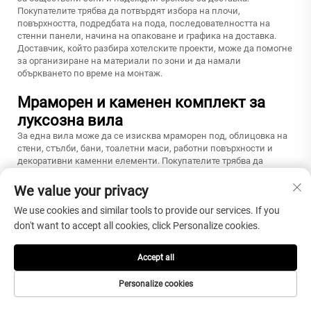
Покупателите трябва да потвърдят избора на плочи,
повърхността, подредбата на пода, последователността на
стенни панели, начина на опаковане и графика на доставка.
Доставчик, който разбира хотелските проекти, може да помогне
за организиране на материали по зони и да намали
объркването по време на монтаж.
Мраморен и каменен комплект за
луксозна вила
За една вила може да се изисква мраморен под, облицовка на
стени, стълби, бани, тоалетни маси, работни повърхности и
декоративни каменни елементи. Покупателите трябва да
работят с доставчик, който може да прегледа чертежите и да
координира материали за множество зони. Точно тук един
We value your privacy
ориентиран към проекти доставчик от Сямънь може да окаже
We use cookies and similar tools to provide our services. If you
по-голяма полза от обикновен продавач на мраморни плочи.
don't want to accept all cookies, click Personalize cookies.
Мрамор, нарязан по размер за
строителни фирми
Accept all
Строителните фирми имат нужда от точни размери, детайли за
Personalize cookies
ръбовете, етикети и последователност на опаковане. Грешните
размери могат да забавят строителните работи на площадката
и да породят допълнителни разходи. Доставчикът трябва да