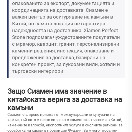
опаковането за експорт, документацията и
координацията на доставката. Сиамен е
важен център за осигуряване на камъни в
Китай, но самата локация не гарантира
надеждността на доставчика. Xiamen Perfect
Stone подпомага чуждестранните покупатели
с мрамор, кварцит, гранит, персонализирани
каменни решения, инспекция, опаковане и
предложения за доставка, базирани на
конкретен проект, за луксозни вили, хотели и
търговски интериори.
Защо Сиамен има значение в
китайската верига за доставка на
камъни
Сиамен е широко признат от международните купувачи на
камък, тъй като е тясно свързан с каменната търговия в Китай,
каменните изложби, експортните услуги и околните региони за
обработка на камък в провинция Фуцзян. За много глобални