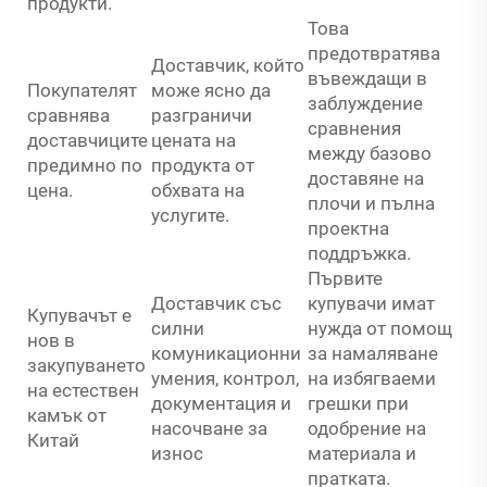
продукти.
Това
предотвратява
Доставчик, който
въвеждащи в
Покупателят
може ясно да
заблуждение
сравнява
разграничи
сравнения
доставчиците
цената на
между базово
предимно по
продукта от
доставяне на
цена.
обхвата на
плочи и пълна
услугите.
проектна
поддръжка.
Първите
Доставчик със
купувачи имат
Купувачът е
силни
нужда от помощ
нов в
комуникационни
за намаляване
закупуването
умения, контрол,
на избягваеми
на естествен
документация и
грешки при
камък от
насочване за
одобрение на
Китай
износ
материала и
пратката.