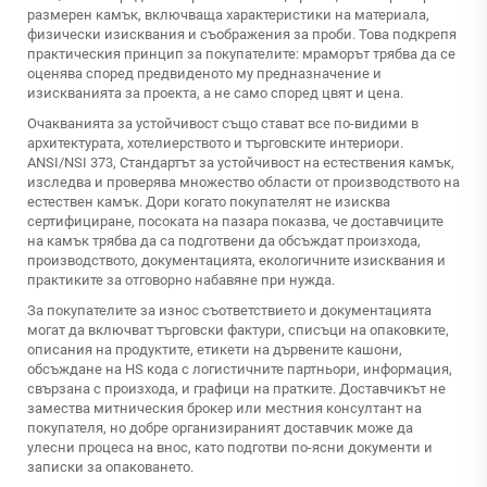
размерен камък, включваща характеристики на материала,
физически изисквания и съображения за проби. Това подкрепя
практическия принцип за покупателите: мраморът трябва да се
оценява според предвиденото му предназначение и
изискванията за проекта, а не само според цвят и цена.
Очакванията за устойчивост също стават все по-видими в
архитектурата, хотелиерството и търговските интериори.
ANSI/NSI 373, Стандартът за устойчивост на естествения камък,
изследва и проверява множество области от производството на
естествен камък. Дори когато покупателят не изисква
сертифициране, посоката на пазара показва, че доставчиците
на камък трябва да са подготвени да обсъждат произхода,
производството, документацията, екологичните изисквания и
практиките за отговорно набавяне при нужда.
За покупателите за износ съответствието и документацията
могат да включват търговски фактури, списъци на опаковките,
описания на продуктите, етикети на дървените кашони,
обсъждане на HS кода с логистичните партньори, информация,
свързана с произхода, и графици на пратките. Доставчикът не
замества митническия брокер или местния консултант на
покупателя, но добре организираният доставчик може да
улесни процеса на внос, като подготви по-ясни документи и
записки за опаковането.