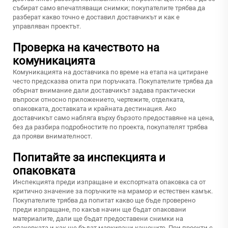
събират само впечатляващи снимки; покупателите трябва да
разберат какво точно е доставил доставчикът и как е
управляван проектът.
Проверка на качеството на
комуникацията
Комуникацията на доставчика по време на етапа на цитиране
често предсказва опита при поръчката. Покупателите трябва да
обърнат внимание дали доставчикът задава практически
въпроси относно приложението, чертежите, отделката,
опаковката, доставката и крайната дестинация. Ако
доставчикът само набляга върху бързото предоставяне на цена,
без да разбира подробностите по проекта, покупателят трябва
да прояви внимателност.
Попитайте за инспекцията и
опаковката
Инспекцията преди изпращане и експортната опаковка са от
критично значение за поръчките на мрамор и естествен камък.
Покупателите трябва да попитат какво ще бъде проверено
преди изпращане, по какъв начин ще бъдат опаковани
материалите, дали ще бъдат предоставени снимки на
опаковката и как ще бъдат маркирани кашоните. При проекти с