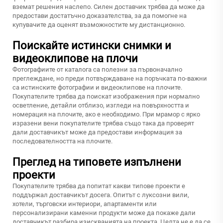
вземат решения наслепо. Силен доставчик трябва да може да
предостави достатъчно доказателства, за да помогне на
купувачите да оценят възможностите му дистанционно.
Поискайте истински снимки и
видеоклипове на плочи
Фотографиите от каталога са полезни за първоначално
преглеждане, но преди потвърждаване на поръчката по-важни
са истинските фотографии и видеоклипове на плочите.
Покупателите трябва да поискат изображения при нормално
осветление, детайли отблизо, изгледи на повърхността и
номерация на плочите, ако е необходимо. При мрамор с ярко
изразени вени покупателите трябва също така да проверят
дали доставчикът може да предостави информация за
последователността на плочите.
Преглед на типовете изпълнени
проекти
Покупателите трябва да попитат какви типове проекти е
поддържал доставчикът досега. Опитът с луксозни вили,
хотели, търговски интериори, апартаменти или
персонализирани каменни продукти може да покаже дали
доставчикът разбира изискванията на проекта. Целта не е да се