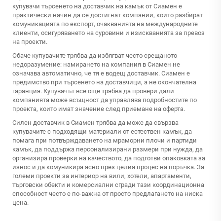
купувачи търсенето на доставчик на камък от Сиамен е
практически начин да се достигнат компании, които разбират
комуникацията по експорт, очакванията на международните
клиенти, осигуряването на суровини и изискванията за превоз
на проекти.
Обаче купувачите трябва да избягват често срещаното
недоразумение: намирането на компания в Сиамен не
означава автоматично, че тя е водещ доставчик. Сиамен е
предимство при търсенето на доставчици, а не окончателна
гаранция. Купувачът все още трябва да провери дали
компанията може всъщност да управлява подробностите по
проекта, които имат значение след приемане на оферта.
Силен доставчик в Сиамен трябва да може да свързва
купувачите с подходящи материали от естествен камък, да
помага при потвърждаването на мраморни плочи и партиди
камък, да поддържа персонализирани размери при нужда, да
организира проверки на качеството, да подготви опаковката за
износ и да комуникира ясно през целия процес на поръчка. За
големи проекти за интериор на вили, хотели, апартаменти,
търговски обекти и комерсиални сгради тази координационна
способност често е по-важна от просто предлагането на ниска
цена.