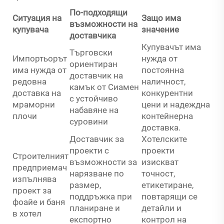
По-подходящи
Ситуация на
Защо има
възможности на
купувача
значение
доставчика
Купувачът има
Търговски
Импортьорът
нужда от
ориентиран
има нужда от
постоянна
доставчик на
редовна
наличност,
камък от Сиамен
доставка на
конкурентни
с устойчиво
мраморни
цени и надеждна
набавяне на
плочи
контейнерна
суровини
доставка.
Доставчик за
Хотелските
проекти с
проекти
Строителният
възможности за
изискват
предприемач
нарязване по
точност,
изпълнява
размер,
етикетиране,
проект за
поддръжка при
повтарящи се
фоайе и баня
планиране и
детайли и
в хотел
експортно
контрол на