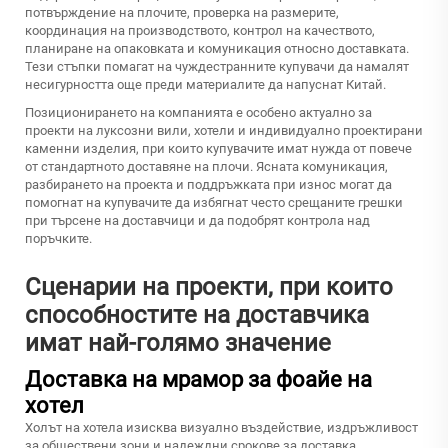
потвърждение на плочите, проверка на размерите,
координация на производството, контрол на качеството,
планиране на опаковката и комуникация относно доставката.
Тези стъпки помагат на чуждестранните купувачи да намалят
несигурността още преди материалите да напуснат Китай.
Позиционирането на компанията е особено актуално за
проекти на луксозни вили, хотели и индивидуално проектирани
каменни изделия, при които купувачите имат нужда от повече
от стандартното доставяне на плочи. Ясната комуникация,
разбирането на проекта и поддръжката при износ могат да
помогнат на купувачите да избягнат често срещаните грешки
при търсене на доставчици и да подобрят контрола над
поръчките.
Сценарии на проекти, при които
способностите на доставчика
имат най-голямо значение
Доставка на мрамор за фоайе на
хотел
Холът на хотела изисква визуално въздействие, издръжливост
за обществени зони и надеждни срокове за доставка.