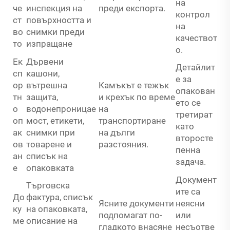
на
че
инспекция на
преди експорта.
контрол
ст
повърхността и
на
во
снимки преди
качествот
то
изпращане
о.
Ек
Дървени
Детайлит
сп
кашони,
е за
ор
вътрешна
Камъкът е тежък
опакован
тн
защита,
и крехък по време
ето се
о
водонепроницае
на
третират
оп
мост, етикети,
транспортиране
като
ак
снимки при
на дълги
второсте
ов
товарене и
разстояния.
пенна
ан
списък на
задача.
е
опаковката
Документ
Търговска
ите са
До
фактура, списък
Ясните документи
неясни
ку
на опаковката,
подпомагат по-
или
ме
описание на
гладкото внасяне
несъотве