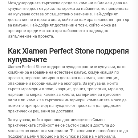
Международната търговска среда за камъни в Сиамен дава на
купувачите достъп до силна мрежа за набавяне, но преценката
на купувача остава от съществено значение. Най-добрият
доставчик не е просто онзи, който се намира в известен център
за камъни. Най-добрият доставчик е този, който може да
превърне предимствата при набавянето в надеждно
изпълнение на проекта.
Как Xiamen Perfect Stone подкрепя
купувачите
Xiamen Perfect Stone подкрепя чуждестранните купувачи, като
комбинира набавяне на естествен камък, комуникация по
проекта, персонализирана доставка на камък, инспекция,
опаковане и координация на експорта. За купувачи, които
търсят мраморни плочи, кварцит, гранит, травертин, мрамор,
нарязан по мярка, камък за хотели, материали за луксозни
вили или камък за търговски интериори, компанията може да
помогне при преглед на нуждите от проекта и да предложи
практически решения за доставка.
За купувача, който сравнява доставчиците в Сямен,
практическата стойност не се състои само в достъпа до
множество каменни материали. Тя включва и способността да
подкрепи целия процес на покупка: избор на материали,