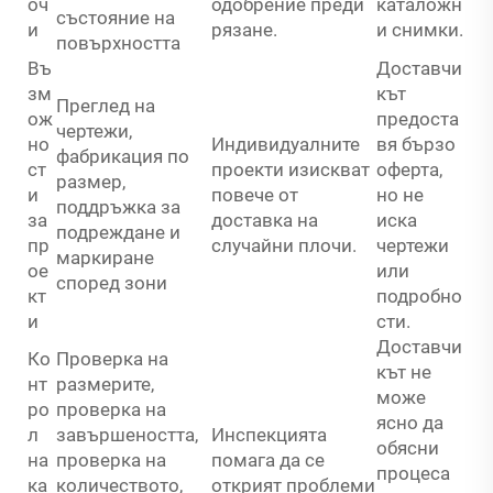
оч
одобрение преди
каталожн
състояние на
и
рязане.
и снимки.
повърхността
Въ
Доставчи
зм
кът
Преглед на
ож
предоста
чертежи,
но
Индивидуалните
вя бързо
фабрикация по
ст
проекти изискват
оферта,
размер,
и
повече от
но не
поддръжка за
за
доставка на
иска
подреждане и
пр
случайни плочи.
чертежи
маркиране
ое
или
според зони
кт
подробно
и
сти.
Доставчи
Ко
Проверка на
кът не
нт
размерите,
може
ро
проверка на
ясно да
л
завършеността,
Инспекцията
обясни
на
проверка на
помага да се
процеса
ка
количеството,
открият проблеми