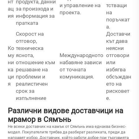
нт
продукта, данни
и управление на
тстващи
ац
за произхода и
проекта.
на
ия
информация за
поръчкат
пратката
а.
Скорост на
Доставчи
отговор,
кът дава
Ко
техническа
неясни
му
яснота,
Международното
отговори
ни
отношение към
набавяне зависи
или
ка
решаване на
от точната
избягва
ци
проблеми и
комуникация.
обсъждан
я
реалистичен
ето на
срок за
рисковет
изпълнение
е.
Различни видове доставчици на
мрамор в Сямънь
Не всеки доставчик на камък от Сямънь има еднаква бизнес-
модел. Покупателите трябва да разберат разликата, преди да
направят избор. Доставчик, който работи добре при търговията