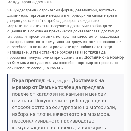
международна доставка.
За чуждестранни строителни фирми, девелопъри, архитекти,
дизайнери, търговци на едро и импортьори на камък изразът
„водещ доставчик“ не трябва да се разглежда като
маркетингова етикетка. Водещият доставчик трябва да се
оценява въз основа на практически доказателства: достъп до
материали, проектен опит, контрол на качеството, поддръжка
при производството, комуникация, документация, опаковане и
способността да намали рисковете при набавянето преди
изпращане. В тази статия се обяснява какво трябва да
проверяват покупателите при оценката на
Доставчик на мрамор
от Сямънь
и как да отделим способен партньор по проекти от
обикновен търговец на камъни.
Бърз преглед:
Надежден
Доставчик на
мрамор от Сямънь
трябва да предлага
повече от каталози на камъни и ценови
списъци. Покупателите трябва да оценят
способността за осигуряване на материали,
избора на плочи, качеството на мрамора,
персонализираното производство,
комуникацията по проекта, инспекцията,