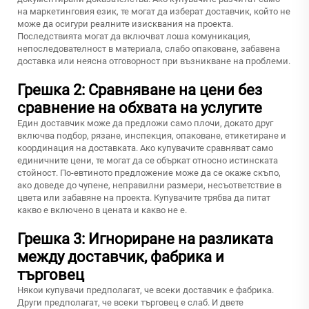
на маркетинговия език, те могат да изберат доставчик, който не
може да осигури реалните изисквания на проекта.
Последствията могат да включват лоша комуникация,
непоследователност в материала, слабо опаковане, забавена
доставка или неясна отговорност при възникване на проблеми.
Грешка 2: Сравняване на цени без
сравнение на обхвата на услугите
Един доставчик може да предложи само плочи, докато друг
включва подбор, рязане, инспекция, опаковане, етикетиране и
координация на доставката. Ако купувачите сравняват само
единичните цени, те могат да се объркат относно истинската
стойност. По-евтиното предложение може да се окаже скъпо,
ако доведе до чупене, неправилни размери, несъответствие в
цвета или забавяне на проекта. Купувачите трябва да питат
какво е включено в цената и какво не е.
Грешка 3: Игнориране на разликата
между доставчик, фабрика и
търговец
Някои купувачи предполагат, че всеки доставчик е фабрика.
Други предполагат, че всеки търговец е слаб. И двете