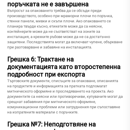
поръчката не е завършена
Въпросът за опаковането трябва да се обсъди преди
производството, особено при мраморни плочи по поръчка,
стенни панели, мивки и скъпи плочи. Ако опаковането се
планира твърде късно, етикетите може да са неясни,
контейнерите може да не съответстват на зоните за
инсталация, а крехките ръбове може да не са достатъчно
защитени. Последствията могат да включват чупене, объркване
при разтоварване и забавяне на инсталацията.
Грешка 6: Трактане на
документацията като второстепенна
подробност при експорта
Търговските документи, списъците за опаковане, описанията
на продуктите и информацията за пратката подпомагат
митническото оформяне и проследяването на проекта. Ако
документите са неясни или противоречиви, купувачите могат да
срещнат забавяния при митническото оформяне,
комуникационни проблеми или затруднения при съпоставяне
на изпратените материали с поръчките.
Грешка №7: Неподготвяне на