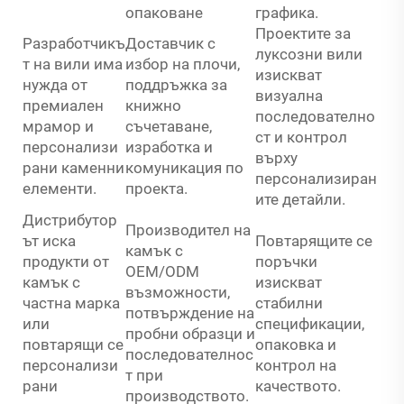
опаковане
графика.
Проектите за
Разработчикъ
Доставчик с
луксозни вили
т на вили има
избор на плочи,
изискват
нужда от
поддръжка за
визуална
премиален
книжно
последователно
мрамор и
съчетаване,
ст и контрол
персонализи
изработка и
върху
рани каменни
комуникация по
персонализиран
елементи.
проекта.
ите детайли.
Дистрибутор
Производител на
ът иска
Повтарящите се
камък с
продукти от
поръчки
OEM/ODM
камък с
изискват
възможности,
частна марка
стабилни
потвърждение на
или
спецификации,
пробни образци и
повтарящи се
опаковка и
последователнос
персонализи
контрол на
т при
рани
качеството.
производството.