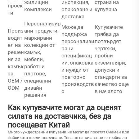
жилищни
инспекция,
страна на
проек
комплекси
опаковане и
купувача
ти
доставка
Персонализир
Може да
Купувачите
Произ
ани продукти,
поддържа
трябва да
водит
маркирани
персонализи
потвърдят
ел на
колекции от
рани
чертежи,
решен
камък,
спецификац
пробни
ия за
мебели,
ии, опаковка
екземпляри,
камък
работни
и нужди от
допуски и
за
плотове,
повторно
стандарти за
OEM /
специални
производств
качество още
ODM
дизайн
о
в началото
решения
Как купувачите могат да оценят
силата на доставчика, без да
посещават Китай
Много чуждестранни купувачи не могат да посетят Сиамен или
фабриката преди поръчване. Това не означава, че те трябва да