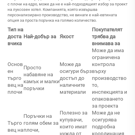
с плочи на едро, може да не е най-подходящият избор за проект
на луксозен хотел. Компанията, която извършва
персонализирано производство, не винаги е най-евтината
опция за проста поръчка на голямо количество.
Тип на
Покупателят
доста
Най-добър за
Якост
трябва да
вчика
внимава за
Може да има
ограничена
Основ
Може да
контрола
Просто
ен
осигури бърз
върху
набавяне на
търго
достъп до
производство
камък и малки
вец на
наличните
то,
поръчки
плочи
материали
инспекцията и
опаковането
за проекта
Полезно за
Може да не
Поръчки на
купувачи,
осигурява
Търго
голям обем за
които имат
подробна
вец на
плочи,
нужда от
координация