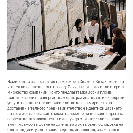
Намирането на доставчик на мрамор в Сиамен, Китай, може да
изглежда лесно на пръв поглед. Покупателите могат да открият
множество компании, които предлагат мраморни плочи,
гранит, кварцит, травертин, камък по размер, както и експортни
услуги. Реалната предизвикателство не е намирането на
доставчик. Реалното предизвикателство е идентифицирането
на този доставчик, който може надеждно да подкрепи проекта,
особено когато покупателят има нужда от материали за люкс
вили, мрамор за фоайе на хотели, камък за бани, облицовка на
стени, индивидуално производство, инспекция, опаковане и