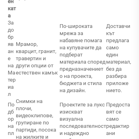
ен
кат
а
За
По-широката
Доставчи
до
мрежа за
кът
бр
набавяне помага
предлага
яв
Мрамор,
на купувачите да
само
ан
кварцит, гранит,
подберат
един
е
травертин и
материала според
материал,
на
други опции от
предназначениет
без да
Ма
естествен камък
о на проекта,
разбира
тер
бюджета и стила
приложе
иа
на дизайн.
нието.
л
Снимки на
По
Проектите за лукс
Предоста
плочи,
дб
изискват
вят се
видеоклипове,
ор
визуална
само
групиране по
на
последователност
редактир
партиди, посока
пл
и надеждно
ани
на жилките и