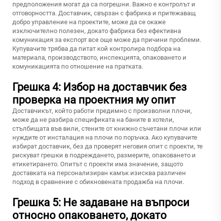
предположения могат да са погрешни. Важно е контролът и
отговорността. Доставчик, свързан с фабрика и притежаващ
добро управление на проектите, може да се окаже
изключително полезен, докато фабрика без ефективна
комуникация за експорт все още може да причини проблеми.
Купувачите трябва да питат кой контролира подбора на
материала, производството, инспекцията, опаковането и
комуникацията по отношение на пратката.
Грешка 4: Избор на доставчик без
проверка на проектния му опит
Доставчикът, който работи предимно с произволни плочи,
може да не разбира спецификата на баните в хотели,
стълбищата във вили, стените от книжно съчетани плочи или
нуждите от инсталация на плочи по поръчка. Ако купувачите
избират доставчик, без да проверят неговия опит с проекти, те
рискуват грешки в подреждането, размерите, опаковането и
етикетирането. Опитът с проекти има значение, защото
доставката на персонализиран камък изисква различен
подход в сравнение с обикновената продажба на плочи.
Грешка 5: Не задаване на въпроси
относно опаковането, докато