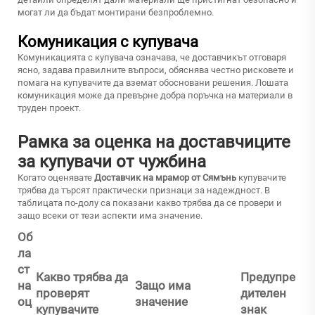
могат ли да бъдат монтирани безпроблемно.
Комуникация с купувача
Комуникацията с купувача означава, че доставчикът отговаря
ясно, задава правилните въпроси, обяснява честно рисковете и
помага на купувачите да вземат обосновани решения. Лошата
комуникация може да превърне добра поръчка на материали в
труден проект.
Рамка за оценка на доставчиците
за купувачи от чужбина
Когато оценявате
Доставчик на мрамор от Сямънь
купувачите
трябва да търсят практически признаци за надеждност. В
таблицата по-долу са показани какво трябва да се провери и
защо всеки от тези аспекти има значение.
Об
ла
ст
Какво трябва да
Предупре
на
Защо има
проверят
дителен
оц
значение
купувачите
знак