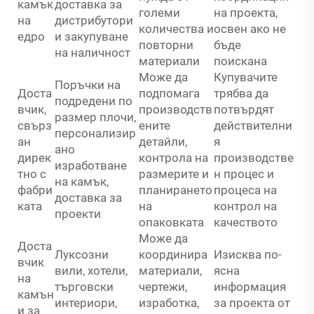
камък
доставка за
големи
на проекта,
на
дистрибутори
количества и
освен ако не
едро
и закупуване
повторни
бъде
на наличност
материали
поискана
Може да
Купувачите
Поръчки на
Доста
подпомага
трябва да
подредени по
вчик,
производств
потвърдят
размер плочи,
свърз
ените
действителни
персонализир
ан
детайли,
я
ано
дирек
контрола на
производстве
изработване
тно с
размерите и
н процес и
на камък,
фабри
планирането
процеса на
доставка за
ката
на
контрол на
проекти
опаковката
качеството
Може да
Доста
Луксозни
координира
Изисква по-
вчик
вили, хотели,
материали,
ясна
на
търговски
чертежи,
информация
камън
интериори,
изработка,
за проекта от
и за