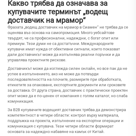
Какво трябва да означава за
купувачите терминът „водещ
доставчик на мрамор“
Фразата „водещ доставчик на мрамор в Сиамен“ не трябва да се
оценява въз основа на самопромоция. Много уебсайтове
твърдят, че са професионални, надеждни, с богат опит или
премиум. Тези думи не са достатъчни. Международните
купувачи имат нужда от обективни сигнали, които показват
дали доставчикът може да изпълнява реални поръчки и да
управлява проектните рискове.
Доставчикът може да изглежда силен онлайн, но все пак да не
успее в изпълнението, ако не може да потвърди
последователността на плочите, размерите при обработката,
етикетите за опаковане, експортните документи или сроковете
за доставка. От друга страна, доставчик с практически проектен
опит може да е по-ценен от компания с голям каталог, но слаба
комуникация.
За B2B купувачите водещият доставчик трябва да демонстрира
компетентност в четири области: контрол върху материала,
поддръжка на проекта, изпълнение на експортни операции и
комуникация с купувача. Тези четири области формират
основата за надеждно набавяне на камък от Китай.