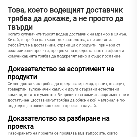
Това, което водещият доставчик
трябва да докаже, а не просто да
твърди
Когато купувачите търсят водещ доставчик на мрамор в Сямън,
Китай, те трябва да търсят доказателства, а не слогани.
Уебсайтът на доставчика, страници с продукти, примери от
реализирани проекти, процесът на предоставяне на оферти и
комуникацията трябва да подкрепят едно и също послание.
Доказателство за асортимент на
продукти
Силен доставчик трябва да предлага мрамор, гранит, кварцит,
травертин, вулканичен камък и други свързани естествени
камъни, когато е уместно. Въпреки това самият асортимент не е
достатъчен. Доставчикът трябва да обясни кой материал е по-
подходящ за всеки конкретен проектен случай.
Доказателство за разбиране на
проекта
Разбирането на проекта се проявява във въпросите, които