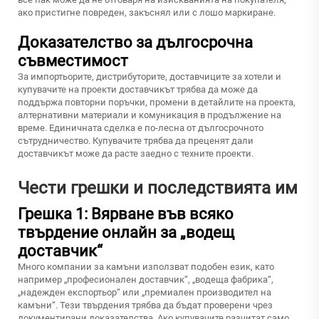
ако пристигне повреден, закъснял или с лошо маркиране.
Доказателство за дългосрочна
съвместимост
За импортьорите, дистрибуторите, доставчиците за хотели и
купувачите на проекти доставчикът трябва да може да
поддържа повторни поръчки, промени в детайлите на проекта,
алтернативни материали и комуникация в продължение на
време. Единичната сделка е по-лесна от дългосрочното
сътрудничество. Купувачите трябва да преценят дали
доставчикът може да расте заедно с техните проекти.
Чести грешки и последствията им
Грешка 1: Вярване във всяко
твърдение онлайн за „водещ
доставчик“
Много компании за камъни използват подобен език, като
например „професионален доставчик“, „водеща фабрика“,
„надежден експортьор“ или „премиален производител на
камъни“. Тези твърдения трябва да бъдат проверени чрез
документирани доказателства. Ако купувачите разчитат само