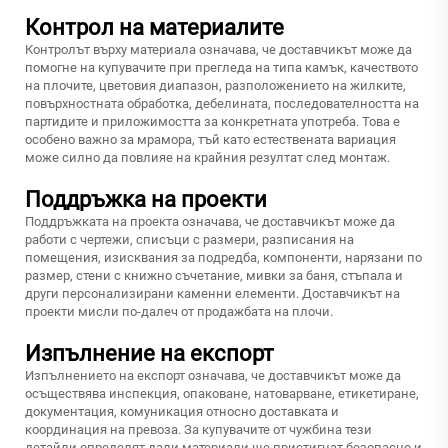
Контрол на материалите
Контролът върху материала означава, че доставчикът може да
помогне на купувачите при прегледа на типа камък, качеството
на плочите, цветовия диапазон, разположението на жилките,
повърхностната обработка, дебелината, последователността на
партидите и приложимостта за конкретната употреба. Това е
особено важно за мрамора, тъй като естествената вариация
може силно да повлияе на крайния резултат след монтаж.
Поддръжка на проекти
Поддръжката на проекта означава, че доставчикът може да
работи с чертежи, списъци с размери, разписания на
помещения, изисквания за подредба, компоненти, нарязани по
размер, стени с книжно съчетание, мивки за баня, стъпала и
други персонализирани каменни елементи. Доставчикът на
проекти мисли по-далеч от продажбата на плочи.
Изпълнение на експорт
Изпълнението на експорт означава, че доставчикът може да
осъществява инспекция, опаковане, натоварване, етикетиране,
документация, комуникация относно доставката и
координация на превоза. За купувачите от чужбина тези
детайли определят дали материали ще пристигнат безопасно и