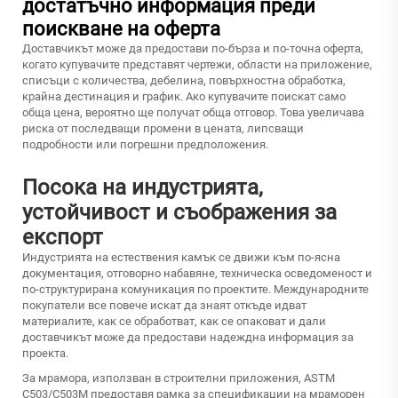
достатъчно информация преди
поискване на оферта
Доставчикът може да предостави по-бърза и по-точна оферта,
когато купувачите представят чертежи, области на приложение,
списъци с количества, дебелина, повърхностна обработка,
крайна дестинация и график. Ако купувачите поискат само
обща цена, вероятно ще получат обща отговор. Това увеличава
риска от последващи промени в цената, липсващи
подробности или погрешни предположения.
Посока на индустрията,
устойчивост и съображения за
експорт
Индустрията на естествения камък се движи към по-ясна
документация, отговорно набавяне, техническа осведоменост и
по-структурирана комуникация по проектите. Международните
покупатели все повече искат да знаят откъде идват
материалите, как се обработват, как се опаковат и дали
доставчикът може да предостави надеждна информация за
проекта.
За мрамора, използван в строителни приложения, ASTM
C503/C503M предоставя рамка за спецификации на мраморен