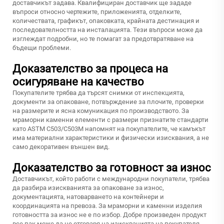
доставчикът задава. Квалифициран доставчик ще зададе
въпроси относно чертежите, приложенията, отделките,
количествата, графикът, опаковката, крайната дестинация и
последователността на инсталацията. Тези въпроси може да
изглеждат подробни, но те помагат за предотвратяване на
бъдещи проблеми.
Доказателство за процеса на
осигуряване на качество
Покупателите трябва да търсят снимки от инспекцията,
документи за опаковане, потвърждение за плочите, проверки
на размерите и ясна комуникация по производството. За
мраморни каменни елементи с размери признатите стандарти
като ASTM C503/C503M напомнят на покупателите, че камъкът
има материални характеристики и физически изисквания, а не
само декоративен външен вид.
Доказателство за готовност за износ
Доставчикът, който работи с международни покупатели, трябва
да разбира изискванията за опаковане за износ,
документацията, натоварването на контейнери и
координацията на превоза. За мраморни и каменни изделия
готовността за износ не е по избор. Добре произведен продукт
все пак може да не отговаря на изискванията на покупателя,