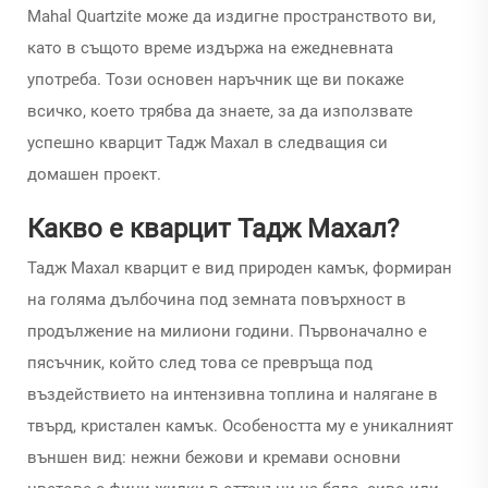
Mahal Quartzite
може да издигне пространството ви,
като в същото време издържа на ежедневната
употреба. Този основен наръчник ще ви покаже
всичко, което трябва да знаете, за да използвате
успешно кварцит Тадж Махал в следващия си
домашен проект.
Какво е кварцит Тадж Махал?
Тадж Махал кварцит е вид природен камък, формиран
на голяма дълбочина под земната повърхност в
продължение на милиони години. Първоначално е
пясъчник, който след това се превръща под
въздействието на интензивна топлина и налягане в
твърд, кристален камък. Особеността му е уникалният
външен вид: нежни бежови и кремави основни