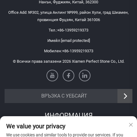
Нанън, Фуджиян, Китай, 362300
Office Add: №302, улица Анлинг №999, район Хули, град Шиамен,
провинция Фуцзян, Китай 361006
Тел.:
+86-13959219373
Имейл:
[email protected]
Мобилен:
+86-13959219373
© Всички права запазени 2026 Xiamen Perfect Stone Co., Ltd.
ВРЪЗКА С УЕБСАЙТ
ИНФОРМАЦИЯ
We value your privacy
Запишете се, за да получавате нашия седмичен бюлетин
We use cookies and similar tools to provide our services. If you