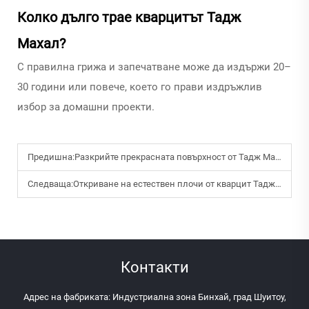
Колко дълго трае кварцитът Тадж
Махал?
С правилна грижа и запечатване може да издържи 20–
30 години или повече, което го прави издръжлив
избор за домашни проекти.
Предишна:
Разкрийте прекрасната повърхност от Тадж Махал: Практическо ръководство за собственици на жилища
Следваща:
Откриване на естествен плочи от кварцит Тадж Махал: Практическо въведение за ремонт на жилища
Контакти
Адрес на фабриката: Индустриална зона Бинхай, град Шуитоу,