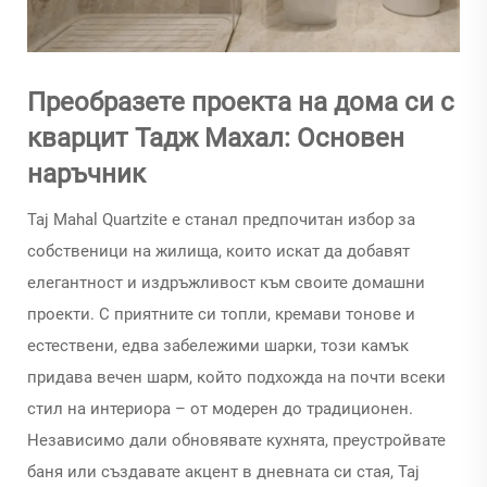
Преобразете проекта на дома си с
кварцит Тадж Махал: Основен
наръчник
Taj Mahal Quartzite
е станал предпочитан избор за
собственици на жилища, които искат да добавят
елегантност и издръжливост към своите домашни
проекти. С приятните си топли, кремави тонове и
естествени, едва забележими шарки, този камък
придава вечен шарм, който подхожда на почти всеки
стил на интериора – от модерен до традиционен.
Независимо дали обновявате кухнята, преустройвате
баня или създавате акцент в дневната си стая,
Taj