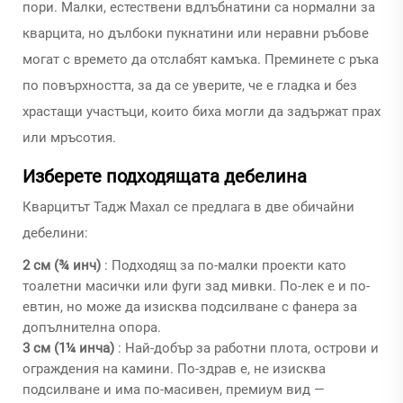
пори. Малки, естествени вдлъбнатини са нормални за
кварцита, но дълбоки пукнатини или неравни ръбове
могат с времето да отслабят камъка. Преминете с ръка
по повърхността, за да се уверите, че е гладка и без
храстащи участъци, които биха могли да задържат прах
или мръсотия.
Изберете подходящата дебелина
Кварцитът Тадж Махал се предлага в две обичайни
дебелини:
2 см (¾ инч)
: Подходящ за по-малки проекти като
тоалетни масички или фуги зад мивки. По-лек е и по-
евтин, но може да изисква подсилване с фанера за
допълнителна опора.
3 см (1¼ инча)
: Най-добър за работни плота, острови и
ограждения на камини. По-здрав е, не изисква
подсилване и има по-масивен, премиум вид —