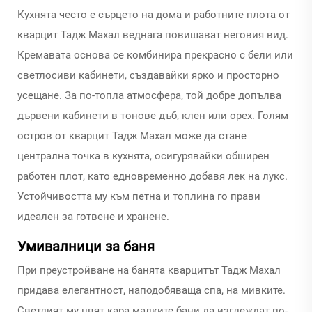
Кухнята често е сърцето на дома и работните плота от
кварцит Тадж Махал веднага повишават неговия вид.
Кремавата основа се комбинира прекрасно с бели или
светлосиви кабинети, създавайки ярко и просторно
усещане. За по-топла атмосфера, той добре допълва
дървени кабинети в тонове дъб, клен или орех. Голям
остров от кварцит Тадж Махал може да стане
централна точка в кухнята, осигурявайки обширен
работен плот, като едновременно добавя лек на лукс.
Устойчивостта му към петна и топлина го прави
идеален за готвене и хранене.
Умивалници за баня
При преустройване на банята кварцитът Тадж Махал
придава елегантност, наподобяваща спа, на мивките.
Светлият му цвят кара малките бани да изглеждат по-