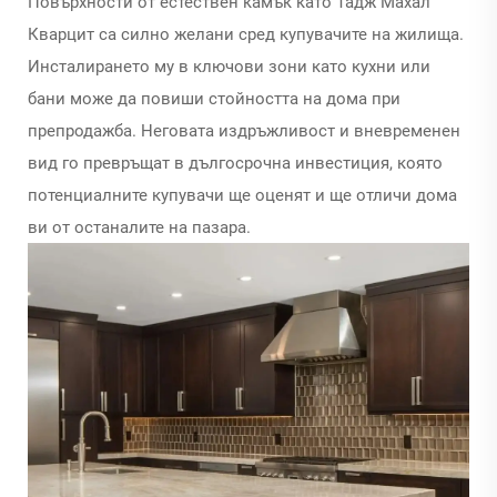
Повърхности от естествен камък като Тадж Махал
Кварцит са силно желани сред купувачите на жилища.
Инсталирането му в ключови зони като кухни или
бани може да повиши стойността на дома при
препродажба. Неговата издръжливост и вневременен
вид го превръщат в дългосрочна инвестиция, която
потенциалните купувачи ще оценят и ще отличи дома
ви от останалите на пазара.