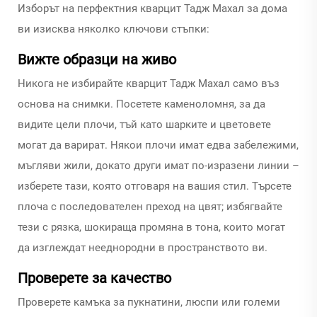
Изборът на перфектния кварцит Тадж Махал за дома
ви изисква няколко ключови стъпки:
Вижте образци на живо
Никога не избирайте кварцит Тадж Махал само въз
основа на снимки. Посетете каменоломня, за да
видите цели плочи, тъй като шарките и цветовете
могат да варират. Някои плочи имат едва забележими,
мъгляви жили, докато други имат по-изразени линии –
изберете тази, която отговаря на вашия стил. Търсете
плоча с последователен преход на цвят; избягвайте
тези с рязка, шокираща промяна в тона, които могат
да изглеждат нееднородни в пространството ви.
Проверете за качество
Проверете камъка за пукнатини, люспи или големи