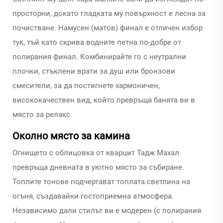
просторни, докато гладката му повърхност е лесна за
почистване. Намусен (матов) финал е отличен избор
тук, тъй като скрива водните петна по-добре от
полирания финал. Комбинирайте го с неутрални
плочки, стъклени врати за душ или бронзови
смесители, за да постигнете хармоничен,
висококачествен вид, който превръща банята ви в
място за релакс.
Околно място за камина
Огнището с облицовка от кварцит Тадж Махал
превръща дневната в уютно място за събиране.
Топлите тонове подчертават топлата светлина на
огъня, създавайки гостоприемна атмосфера.
Независимо дали стилът ви е модерен (с полирания