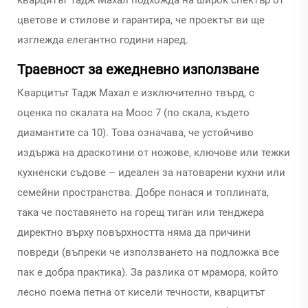
кварцитът Тадж Махал подхожда на широк спектър от
цветове и стилове и гарантира, че проектът ви ще
изглежда елегантно години наред.
Траевност за ежедневно използване
Кварцитът Тадж Махал е изключително твърд, с
оценка по скалата на Моос 7 (по скала, където
диамантите са 10). Това означава, че устойчиво
издържа на драскотини от ножове, ключове или тежки
кухненски съдове – идеален за натоварени кухни или
семейни пространства. Добре понася и топлината,
така че поставянето на горещ тиган или тенджера
директно върху повърхността няма да причини
повреди (въпреки че използването на подложка все
пак е добра практика). За разлика от мрамора, който
лесно поема петна от кисели течности, кварцитът