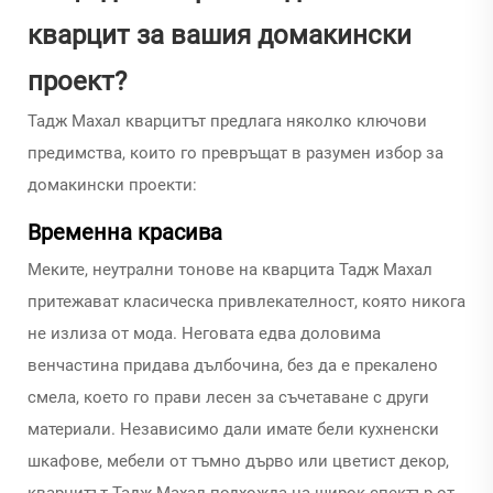
кварцит за вашия домакински
проект?
Тадж Махал кварцитът предлага няколко ключови
предимства, които го превръщат в разумен избор за
домакински проекти:
Временна красива
Меките, неутрални тонове на кварцита Тадж Махал
притежават класическа привлекателност, която никога
не излиза от мода. Неговата едва доловима
венчастина придава дълбочина, без да е прекалено
смела, което го прави лесен за съчетаване с други
материали. Независимо дали имате бели кухненски
шкафове, мебели от тъмно дърво или цветист декор,