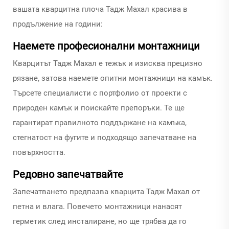
вашата кварцитна плоча Тадж Махал красива в
продължение на години:
Наемете професионални монтажници
Кварцитът Тадж Махал е тежък и изисква прецизно
рязане, затова наемете опитни монтажници на камък.
Търсете специалисти с портфолио от проекти с
природен камък и поискайте препоръки. Те ще
гарантират правилното поддържане на камъка,
стегнатост на фугите и подходящо запечатване на
повърхността.
Редовно запечатвайте
Запечатването предпазва кварцита Тадж Махал от
петна и влага. Повечето монтажници нанасят
герметик след инсталиране, но ще трябва да го