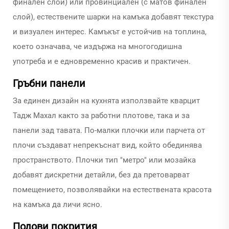
финален слой) или провинциален (с матов финален
слой), естествените шарки на камъка добавят текстура
и визуален интерес. Камъкът е устойчив на топлина,
което означава, че издържа на многогодишна
употреба и е едновременно красив и практичен.
Гръбни панели
За единен дизайн на кухнята използвайте кварцит
Тадж Махал както за работни плотове, така и за
панели зад тавата. По-малки плочки или парчета от
плочи създават непрекъснат вид, който обединява
пространството. Плочки тип "метро" или мозайка
добавят дискретни детайли, без да претоварват
помещението, позволявайки на естествената красота
на камъка да личи ясно.
Подови покрития