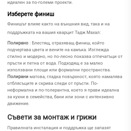
идеален за по-големи проекти.
Изберете финиш
Финишът влияе както на външния вид, така и на
поддръжката на вашия кварцит Тадж Махал:
Полирано
: Блестящ, отразяващ финиш, който
подчертава цвета и вените на камъка. Изглежда
стилно и модерно, но по-лесно показва отпечатъци от
пръсти и петна от вода. Подходящ е за малко
използвани площи или формални пространства.
Полирани
матова, гладка повърхност, която намалява
отблясъците и скрива следи от пръсти. По-
неформална и по-толерантна, което я прави идеална
за кухни в семейства, бани или зони с интензивно
движение.
Съвети за монтаж и грижи
Правилната инсталация и поддръжка ще запазят