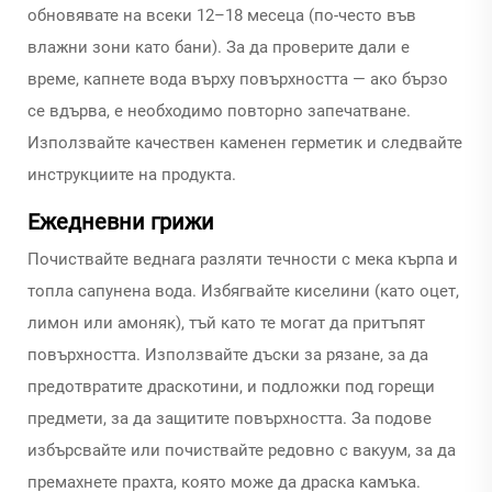
обновявате на всеки 12–18 месеца (по-често във
влажни зони като бани). За да проверите дали е
време, капнете вода върху повърхността — ако бързо
се вдърва, е необходимо повторно запечатване.
Използвайте качествен каменен герметик и следвайте
инструкциите на продукта.
Ежедневни грижи
Почиствайте веднага разляти течности с мека кърпа и
топла сапунена вода. Избягвайте киселини (като оцет,
лимон или амоняк), тъй като те могат да притъпят
повърхността. Използвайте дъски за рязане, за да
предотвратите драскотини, и подложки под горещи
предмети, за да защитите повърхността. За подове
избърсвайте или почиствайте редовно с вакуум, за да
премахнете прахта, която може да драска камъка.