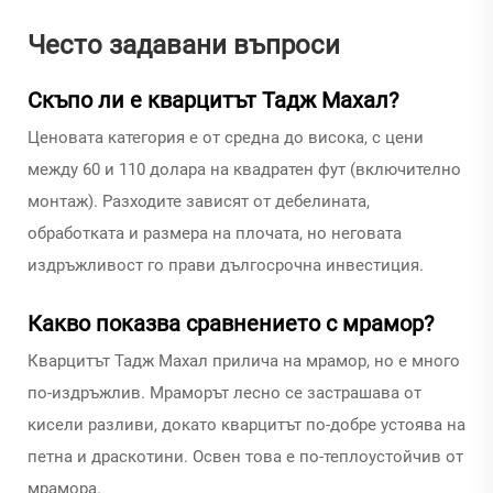
Често задавани въпроси
Скъпо ли е кварцитът Тадж Махал?
Ценовата категория е от средна до висока, с цени
между 60 и 110 долара на квадратен фут (включително
монтаж). Разходите зависят от дебелината,
обработката и размера на плочата, но неговата
издръжливост го прави дългосрочна инвестиция.
Какво показва сравнението с мрамор?
Кварцитът Тадж Махал прилича на мрамор, но е много
по-издръжлив. Мраморът лесно се застрашава от
кисели разливи, докато кварцитът по-добре устоява на
петна и драскотини. Освен това е по-теплоустойчив от
мрамора.