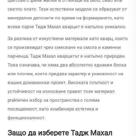
цветове с фини жилки в оттенъци на бяло, сиво или
светло злато. Тези естествени модели се образуват от
минерални депозити по време на формирането, като
всеки парче Тадж Махал кварцит е напълно уникално.
За разлика от изкуствени материали като кварц, които
се произвеждат чрез смесване на смола и каменни
парченца, Тадж Махал кварцитът е напълно природен.
Това означава, че няма два абсолютно еднакви блока
или плочки, което придава характер и уникалност на
вашия домакински проект. Високата плътност и
устойчивост на износване правят този материал
praktичен избор за пространства с голяма
посещаемост, като комбинира естетика и
функционалност.
Защо да изберете Тадж Махал