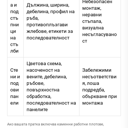
Небезопасен
а и
Дължина, ширина,
монтаж,
под
дебелина, профил на
неравни
стъ
ръба,
стъпала,
пни
противоплъзгави
визуална
ци
жлебове, етикети за
несъгласувано
на
последователност
ст
стъ
лби
Цветова схема,
Сте
насоченост на
Забележими
ни и
вените, дебелина,
несъответстви
под
ръбове,
я, лоша
ови
повърхностна
подредба,
пан
обработка,
объркване при
ели
последователност на
монтажа
панелите
Ако вашата пратка включва каменни работни плотове,