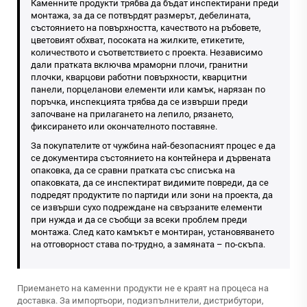
Каменните продукти трябва да бъдат инспектирани преди
монтажа, за да се потвърдят размерът, дебелината,
състоянието на повърхността, качеството на ръбовете,
цветовият обхват, посоката на жилките, етикетите,
количеството и съответствието с проекта. Независимо
дали пратката включва мраморни плочи, гранитни
плочки, кварцови работни повърхности, кварцитни
панели, порцеланови елементи или камък, нарязан по
поръчка, инспекцията трябва да се извърши преди
започване на прилагането на лепило, рязането,
фиксирането или окончателното поставяне.
За покупателите от чужбина най-безопасният процес е да
се документира състоянието на контейнера и дървената
опаковка, да се сравни пратката със списъка на
опаковката, да се инспектират видимите повреди, да се
подредят продуктите по партиди или зони на проекта, да
се извърши сухо подреждане на свързаните елементи
при нужда и да се съобщи за всеки проблем преди
монтажа. След като камъкът е монтиран, установяването
на отговорност става по-трудно, а замяната – по-скъпа.
Приемането на каменни продукти не е краят на процеса на
доставка. За импортьори, подизпълнители, дистрибутори,