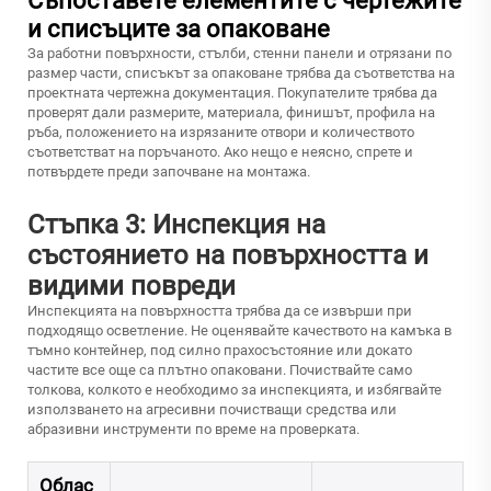
Съпоставете елементите с чертежите
и списъците за опаковане
За работни повърхности, стълби, стенни панели и отрязани по
размер части, списъкът за опаковане трябва да съответства на
проектната чертежна документация. Покупателите трябва да
проверят дали размерите, материала, финишът, профила на
ръба, положението на изрязаните отвори и количеството
съответстват на поръчаното. Ако нещо е неясно, спрете и
потвърдете преди започване на монтажа.
Стъпка 3: Инспекция на
състоянието на повърхността и
видими повреди
Инспекцията на повърхността трябва да се извърши при
подходящо осветление. Не оценявайте качеството на камъка в
тъмно контейнер, под силно прахосъстояние или докато
частите все още са плътно опаковани. Почиствайте само
толкова, колкото е необходимо за инспекцията, и избягвайте
използването на агресивни почистващи средства или
абразивни инструменти по време на проверката.
Облас