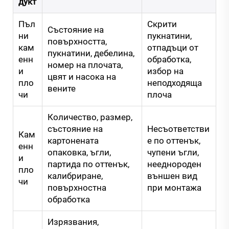
дукт
Пъл
Скрити
Състояние на
ни
пукнатини,
повърхността,
кам
отпадъци от
пукнатини, дебелина,
енн
обработка,
номер на плочата,
и
избор на
цвят и насока на
пло
неподходяща
вените
чи
плоча
Количество, размер,
състояние на
Несъответстви
Кам
картонената
е по оттенък,
енн
опаковка, ъгли,
чупени ъгли,
и
партида по оттенък,
нееднороден
пло
калибриране,
външен вид
чи
повърхностна
при монтажа
обработка
Изрязвания,