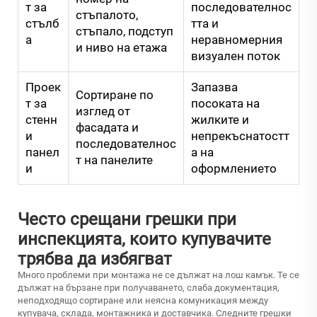
т за
последователнос
стъпалото,
стълб
тта и
стъпало, подступ
а
неравномерния
и ниво на етажа
визуален поток
Проек
Запазва
Сортиране по
т за
посоката на
изглед от
стенн
жилките и
фасадата и
и
непрекъснатостт
последователнос
панел
а на
т на панелите
и
оформлението
Често срещани грешки при
инспекцията, които купувачите
трябва да избягват
Много проблеми при монтажа не се дължат на лош камък. Те се
дължат на бързане при получаването, слаба документация,
неподходящо сортиране или неясна комуникация между
купувача, склада, монтажника и доставчика. Следните грешки