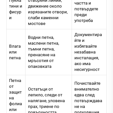
Пукна
отворени линии,
частта и
тини и
движение около
потвърдете
фисур
изрязаните отвори,
преди
и
слаби каменни
употреба
мостове
Документира
Водни петна,
йте и
маслени петна,
Влага
избягвайте
тъмни петна,
или
незабавна
пренасяне на
петна
инсталация,
мръсотия от
ако има
опаковката
несигурност
Петна
Почиствайте
от
Остатъци от
внимателно
защит
лепило, следи от
едва след
на
налягане, уловена
потвърждава
фолиа
прах, триене по
не на
или
повърхността
подходящия