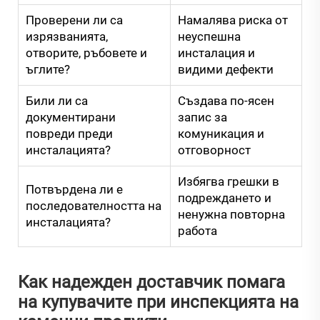
Проверени ли са
Намалява риска от
изрязванията,
неуспешна
отворите, ръбовете и
инсталация и
ъглите?
видими дефекти
Били ли са
Създава по-ясен
документирани
запис за
повреди преди
комуникация и
инсталацията?
отговорност
Избягва грешки в
Потвърдена ли е
подреждането и
последователността на
ненужна повторна
инсталацията?
работа
Как надежден доставчик помага
на купувачите при инспекцията на