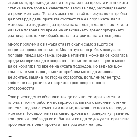
строители, производители и покупатели за проекти истинската
стъпка за контрол на качеството започва след разтоварването
и преди монтажа. Това е моментът, в който покупателят трябва
да потвърди дали пратката съответства на поръчката, дали
материала е подходящ за проектната площ и дали е настъпила
някаква повреда по време на опаковането, транспортирането,
разтоварването или обработката на строителната площадка.
Много проблеми с камъка стават скъпи само защото се
откриват прекалено късно. Малка чупка по ръба може да се
поправи преди монтажа. Грешна етикетка може да се коригира,
преди материала да е закрепен. Несъответствие в цвета може
да се коригира по време на сухата подредба. Но веднъж щом
камъкът е монтиран, същият проблем може да изисква
демонтаж, замяна, повторна обработка, допълнителен труд,
забавяне на графика и неприятен разговор относно
отговорността.
Това ръководство обяснява как да се инспектират каменни
плочи, плочки, работни повърхности, мивки с масички, стенни
панели, подови елементи и камък, нарязан по поръчка, преди
монтажа. То също показва какво трябва да проверят купувачите,
кои грешки трябва да се избягват и как да се документират ясно
проблемите, преди проектът да продължи напред.