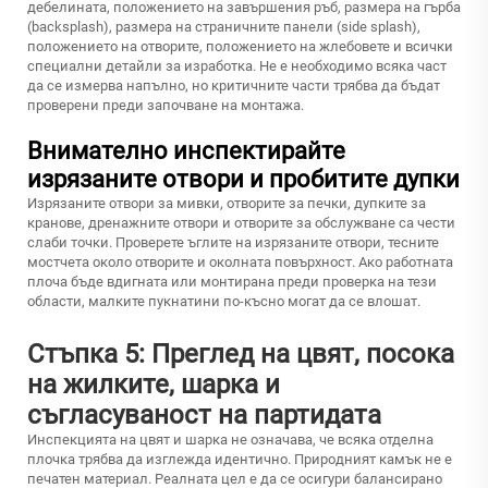
дебелината, положението на завършения ръб, размера на гърба
(backsplash), размера на страничните панели (side splash),
положението на отворите, положението на жлебовете и всички
специални детайли за изработка. Не е необходимо всяка част
да се измерва напълно, но критичните части трябва да бъдат
проверени преди започване на монтажа.
Внимателно инспектирайте
изрязаните отвори и пробитите дупки
Изрязаните отвори за мивки, отворите за печки, дупките за
кранове, дренажните отвори и отворите за обслужване са чести
слаби точки. Проверете ъглите на изрязаните отвори, тесните
мостчета около отворите и околната повърхност. Ако работната
плоча бъде вдигната или монтирана преди проверка на тези
области, малките пукнатини по-късно могат да се влошат.
Стъпка 5: Преглед на цвят, посока
на жилките, шарка и
съгласуваност на партидата
Инспекцията на цвят и шарка не означава, че всяка отделна
плочка трябва да изглежда идентично. Природният камък не е
печатен материал. Реалната цел е да се осигури балансирано