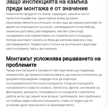
Защо инспекцията на камъка
преди монтажа е от значение
Каменните продукти са тежки, природни, ценни и често
проектоспецифични. Една пратка може да мине
производствената инспекция, но все още да срещне рискове по
време на опаковането за износ, натоварването в контейнер,
океанска доставка, разтоварване, местен транспорт,
складиране или преместване на строителната площадка.
Затова монтажът никога не бива да започва веднага след
разтоварването. Правилната стъпка на инспекция защитава
както купувача, така и доставчика.
Монтажът усложнява решаването на
проблемите
Преди инсталацията купувачът все още може да подрежда
елементите, да променя компоновката, да поиска уточнения, да
документира видими повреди или да коригира
последователността на инсталацията. След инсталацията
положението става по-сложно. Лепилото, фугите, системите за
фиксиране, рязането, полирването и съседните строителни
работи могат да скрият или влошат проблемите. Ако проблемът
се съобщи едва след инсталацията, става по-трудно да се
установи дали причината е в производството,