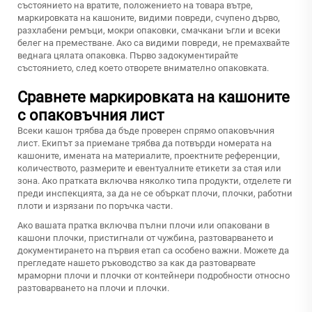
състоянието на вратите, положението на товара вътре,
маркировката на кашоните, видими повреди, счупено дърво,
разхлабени ремъци, мокри опаковки, смачкани ъгли и всеки
белег на преместване. Ако са видими повреди, не премахвайте
веднага цялата опаковка. Първо задокументирайте
състоянието, след което отворете внимателно опаковката.
Сравнете маркировката на кашоните
с опаковъчния лист
Всеки кашон трябва да бъде проверен спрямо опаковъчния
лист. Екипът за приемане трябва да потвърди номерата на
кашоните, имената на материалите, проектните референции,
количеството, размерите и евентуалните етикети за стая или
зона. Ако пратката включва няколко типа продукти, отделете ги
преди инспекцията, за да не се объркат плочи, плочки, работни
плоти и изрязани по поръчка части.
Ако вашата пратка включва пълни плочи или опаковани в
кашони плочки, пристигнали от чужбина, разтоварването и
документирането на първия етап са особено важни. Можете да
прегледате нашето ръководство за
как да разтоварвате
мраморни плочи и плочки от контейнери
подробности относно
разтоварването на плочи и плочки.