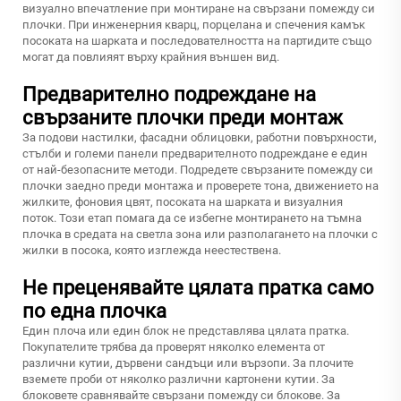
визуално впечатление при монтиране на свързани помежду си
плочки. При инженерния кварц, порцелана и спечения камък
посоката на шарката и последователността на партидите също
могат да повлияят върху крайния външен вид.
Предварително подреждане на
свързаните плочки преди монтаж
За подови настилки, фасадни облицовки, работни повърхности,
стълби и големи панели предварителното подреждане е един
от най-безопасните методи. Подредете свързаните помежду си
плочки заедно преди монтажа и проверете тона, движението на
жилките, фоновия цвят, посоката на шарката и визуалния
поток. Този етап помага да се избегне монтирането на тъмна
плочка в средата на светла зона или разполагането на плочки с
жилки в посока, която изглежда неестествена.
Не преценявайте цялата пратка само
по една плочка
Един плоча или един блок не представлява цялата пратка.
Покупателите трябва да проверят няколко елемента от
различни кутии, дървени сандъци или вързопи. За плочите
вземете проби от няколко различни картонени кутии. За
блоковете сравнявайте свързани помежду си блокове. За