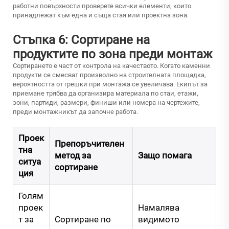
работни повърхности проверете всички елементи, които
принадлежат към една и съща стая или проектна зона.
Стъпка 6: Сортиране на
продуктите по зона преди монтаж
Сортирането е част от контрола на качеството. Когато каменни
продукти се смесват произволно на строителната площадка,
вероятността от грешки при монтажа се увеличава. Екипът за
приемане трябва да организира материала по стаи, етажи,
зони, партиди, размери, финиши или номера на чертежите,
преди монтажникът да започне работа.
Проек
Препоръчителен
тна
метод за
Защо помага
ситуа
сортиране
ция
Голям
проек
Намалява
т за
Сортиране по
видимото