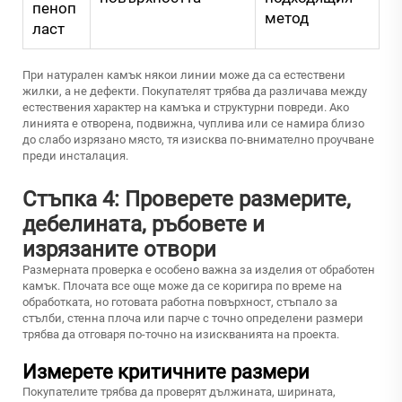
пеноп
метод
ласт
При натурален камък някои линии може да са естествени
жилки, а не дефекти. Покупателят трябва да различава между
естествения характер на камъка и структурни повреди. Ако
линията е отворена, подвижна, чуплива или се намира близо
до слабо изрязано място, тя изисква по-внимателно проучване
преди инсталация.
Стъпка 4: Проверете размерите,
дебелината, ръбовете и
изрязаните отвори
Размерната проверка е особено важна за изделия от обработен
камък. Плочата все още може да се коригира по време на
обработката, но готовата работна повърхност, стъпало за
стълби, стенна плоча или парче с точно определени размери
трябва да отговаря по-точно на изискванията на проекта.
Измерете критичните размери
Покупателите трябва да проверят дължината, ширината,