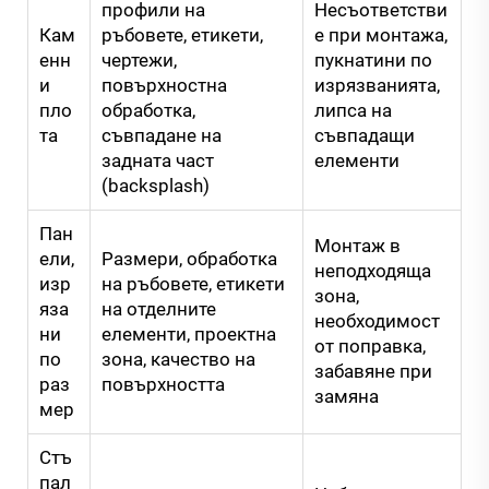
профили на
Несъответстви
Кам
ръбовете, етикети,
е при монтажа,
енн
чертежи,
пукнатини по
и
повърхностна
изрязванията,
пло
обработка,
липса на
та
съвпадане на
съвпадащи
задната част
елементи
(backsplash)
Пан
Монтаж в
ели,
Размери, обработка
неподходяща
изр
на ръбовете, етикети
зона,
яза
на отделните
необходимост
ни
елементи, проектна
от поправка,
по
зона, качество на
забавяне при
раз
повърхността
замяна
мер
Стъ
пал