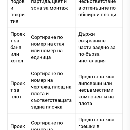
подов
партида, цвят и
несъответствие
и
зона за монтаж
в оттенъците по
покри
обширни площи
тия
Проек
Държи
Сортиране по
т за
свързаните
номер на стая
баня
части заедно за
или номер на
или
по-бърза
единица
хотел
инсталация
Сортиране по
Предотвратява
номер на
Проек
липсващи или
чертежа, площ на
т за
несъвместими
плота и
плот
компоненти на
съответстващата
плота
задна плочка
Предотвратява
Сортиране по
Проек
грешки в
номер на