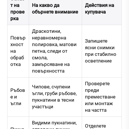
т на
На какво да
Действия на
прове
обърнете внимание
купувача
рка
Драскотини,
Повър
неравномерна
Запишете
хност
полировка, матови
ясни снимки
на
петна, следи от
при стабилно
обраб
смола,
осветление
отка
замърсяване на
повърхността
Проверете
Чипове, счупени
Ръбов
преди
ъгли, груби ръбове,
е и
преместване
пукнатини в тесни
ъгли
или монтаж
участъци
на частта
Видими пукнатини,
Отделете