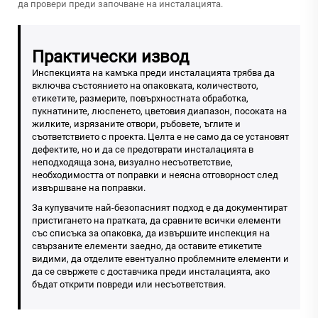
да провери преди започване на инсталацията.
Практически извод
Инспекцията на камъка преди инсталацията трябва да
включва състоянието на опаковката, количеството,
етикетите, размерите, повърхностната обработка,
пукнатините, люспенето, цветовия диапазон, посоката на
жилките, изрязаните отвори, ръбовете, ъглите и
съответствието с проекта. Целта е не само да се установят
дефектите, но и да се предотврати инсталацията в
неподходяща зона, визуално несъответствие,
необходимостта от поправки и неясна отговорност след
извършване на поправки.
За купувачите най-безопасният подход е да документират
пристигането на пратката, да сравните всички елементи
със списъка за опаковка, да извършите инспекция на
свързаните елементи заедно, да оставите етикетите
видими, да отделите евентуално проблемните елементи и
да се свържете с доставчика преди инсталацията, ако
бъдат открити повреди или несъответствия.