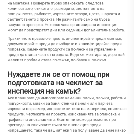
на монтажа. Проверете първо опаковката, след това
количеството, етикетите, размерите, състоянието на
повърхността, ръбовете, изрязаните отвори, цвета, шарката и
съответствието с проекта. Не разчитайте само на бърза
визуална проверка. Няколко часа организирана инспекция
могат да предотвратят дни или седмици допълнителна работа.
Практичното правило е просто: инспектирайте преди монтаж,
документирайте преди да съобщите и класифицирайте преди
поправка. Каменните продукти са по-лесни за управление,
преди да станат част от сградата. Веднъж монтирани, дори най-
малкият проблем става по-тежък, по-бавен и по-скъп.
Нуждаете ли се от помощ при
подготовката на чеклист за
инспекция на камък?
Ако планирате да импортирате каменни плочи, плочки, работни
повърхности, мивки за баня, стенни панели или парчета,
изрязани по размер, изпратете ни типа на материала, списъка с
продукти, чертежите на проекта, изискванията за опаковка и
графика на инсталацията. Екипът ни може да помогне при
прегледа на ключовите точки за инспекция преди
изпращането, така че вашият екип за получаване да знае какво