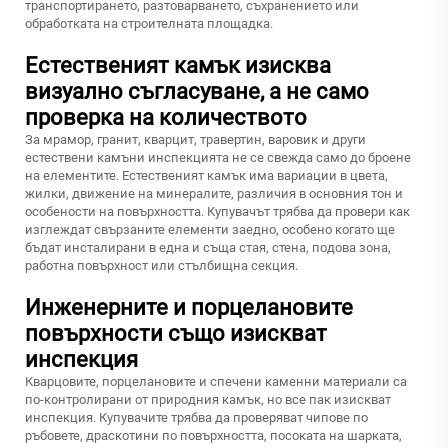
транспортирането, разтоварването, съхранението или
обработката на строителната площадка.
Естественият камък изисква
визуално съгласуване, а не само
проверка на количеството
За мрамор, гранит, кварцит, травертин, варовик и други
естествени камъни инспекцията не се свежда само до броене
на елементите. Естественият камък има вариации в цвета,
жилки, движение на минералите, различия в основния тон и
особености на повърхността. Купувачът трябва да провери как
изглеждат свързаните елементи заедно, особено когато ще
бъдат инсталирани в една и съща стая, стена, подова зона,
работна повърхност или стълбищна секция.
Инженерните и порцелановите
повърхности също изискват
инспекция
Кварцовите, порцелановите и спечени каменни материали са
по-контролирани от природния камък, но все пак изискват
инспекция. Купувачите трябва да проверяват чипове по
ръбовете, драскотини по повърхността, посоката на шарката,