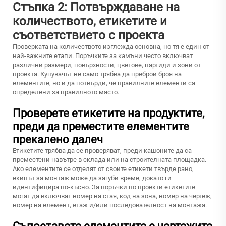
Стъпка 2: Потвърждаване на
количеството, етикетите и
съответствието с проекта
Проверката на количеството изглежда основна, но тя е един от
най-важните етапи. Поръчките за камъни често включват
различни размери, повърхности, цветове, партиди и зони от
проекта. Купувачът не само трябва да преброи броя на
елементите, но и да потвърди, че правилните елементи са
определени за правилното място.
Проверете етикетите на продуктите,
преди да преместите елементите
прекалено далеч
Етикетите трябва да се проверяват, преди кашоните да са
преместени навътре в склада или на строителната площадка.
Ако елементите се отделят от своите етикети твърде рано,
екипът за монтаж може да загуби време, докато ги
идентифицира по-късно. За поръчки по проекти етикетите
могат да включват номер на стая, код на зона, номер на чертеж,
номер на елемент, етаж и/или последователност на монтажа.