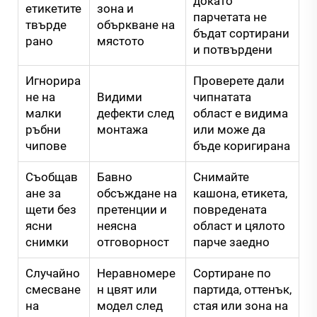
докато
етикетите
зона и
парчетата не
твърде
объркване на
бъдат сортирани
рано
мястото
и потвърдени
Игнорира
Проверете дали
не на
Видими
чипнатата
малки
дефекти след
област е видима
ръбни
монтажа
или може да
чипове
бъде коригирана
Съобщав
Бавно
Снимайте
ане за
обсъждане на
кашона, етикета,
щети без
претенции и
повредената
ясни
неясна
област и цялото
снимки
отговорност
парче заедно
Случайно
Неравномере
Сортиране по
смесване
н цвят или
партида, оттенък,
на
модел след
стая или зона на