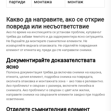
партиди
монтажа
монтаж
Какво да направите, ако се открие
повреда или несъответствие
Ако по време на инспекцията се установи проблем, купувачът
трябва да забави темпото и да задокументира ясно ситуацията.
Не бързайте да монтирате съмнителни елементи. Не
изхвърляйте веднага опаковката. Не отделяйте повредения
елемент от етикета му, преди да сте направили снимки.
Документирайте доказателствата
ясно
Полезна документация трябва да включва снимки на кашона,
етикета, целия елемент, подробна снимка на повредата,
околната опаковка и монтажната зона – ако това е релевантно.
Ако проблемът е свързан с размера, включете линийка в
снимката. Ако проблемът е свързан с цвят или жилки,
направете снимки на свързаните елементи заедно при подобно
осветление.
Отделете съмнителния елемент