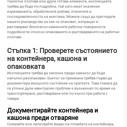
тоалетни плотове или други готови елементи, инспекцията
трябва да бъде по-подробна, тъй като имат значение
изрязванията, обработените ръбове, етикетите и
последователността на монтажа. Можете също да прегледате
нашето ръководство за
как се опаковат, изпращат и
разтоварват безопасно каменните работни повърхности
подробности относно опаковането и разтоварването на работни
плотове.
Стъпка 1: Проверете състоянието
на контейнера, кашона и
опаковката
Инспекцията трябва да започне преди камъкът да бъде
напълно разопакован. Екипът за приемане трябва първо да
документира външното състояние на пратката. Това помага да
се уточни дали евентуален проблем е възникнал по време на
транспортиране, разтоварване или по-късно при работа с
товара.
Документирайте контейнера и
кашона преди отваряне
Снимайте или записвайте видео на пломбата на контейнера,