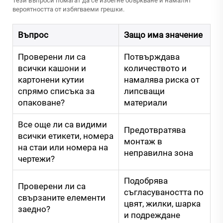
Тези въпроси помагат да се избегне объркване и намалят
вероятността от избягваеми грешки.
Въпрос
Защо има значение
Проверени ли са
Потвърждава
всички кашони и
количеството и
картонени кутии
намалява риска от
спрямо списъка за
липсващи
опаковане?
материали
Все още ли са видими
Предотвратява
всички етикети, номера
монтаж в
на стаи или номера на
неправилна зона
чертежи?
Подобрява
Проверени ли са
съгласуваността по
свързаните елементи
цвят, жилки, шарка
заедно?
и подреждане