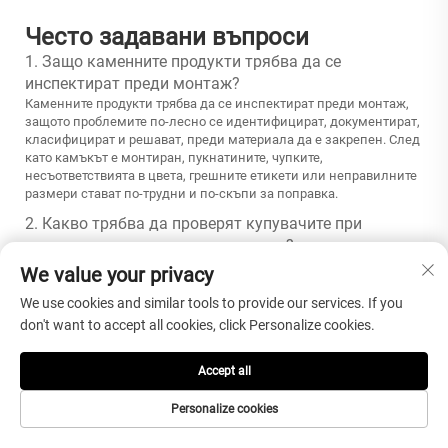
Често задавани въпроси
1. Защо каменните продукти трябва да се
инспектират преди монтаж?
Каменните продукти трябва да се инспектират преди монтаж,
защото проблемите по-лесно се идентифицират, документират,
класифицират и решават, преди материала да е закрепен. След
като камъкът е монтиран, пукнатините, чупките,
несъответствията в цвета, грешните етикети или неправилните
размери стават по-трудни и по-скъпи за поправка.
2. Какво трябва да проверят купувачите при
инспекцията на каменни продукти?
Купувачите трябва да проверят състоянието на опаковката,
We value your privacy
количеството, етикетите, размерите, дебелината,
повърхностната обработка, пукнатините, чупките, ъглите,
We use cookies and similar tools to provide our services. If you
ръбовете, цветовия диапазон, посоката на жилките,
don't want to accept all cookies, click Personalize cookies.
съвпадането на шарките, изрязаните отвори, дупките и
съответствието с проектната площ преди започване на
Accept all
монтажа.
3. Как трябва да се инспектира вариацията в цвета
Personalize cookies
на естествения камък?
Вариациите в цвета на естествения камък трябва да се