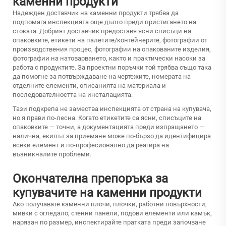
каменни продукти
Надежден доставчик на каменни продукти трябва да
подпомага инспекцията още дълго преди пристигането на
стоката. Добрият доставчик предоставя ясни списъци на
опаковките, етикети на палетите/контейнерите, фотографии от
производствения процес, фотографии на опакованите изделия,
фотографии на натоварването, както и практически насоки за
работа с продуктите. За проектни поръчки той трябва също така
да помогне за потвърждаване на чертежите, номерата на
отделните елементи, описанията на материала и
последователността на инсталацията.
Тази подкрепа не замества инспекцията от страна на купувача,
но я прави по-лесна. Когато етикетите са ясни, списъците на
опаковките — точни, а документацията преди изпращането —
налична, екипът за приемане може по-бързо да идентифицира
всеки елемент и по-професионално да реагира на
възникналите проблеми.
Окончателна препоръка за
купувачите на каменни продукти
Ако получавате каменни плочи, плочки, работни повърхности,
мивки с огледало, стенни панели, подови елементи или камък,
нарязан по размер, инспектирайте пратката преди започване