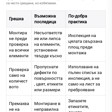
са често срещани, но избягаеми.
Възможна
По-добра
Грешка
последица
практика
Монтира
Несъответств
Инспекция на
не преди
ие или липса
цялата свързана
проверка
на елементи,
площ преди
на всички
установени
монтажа
елементи
твърде късно
Пропуснати
Използване на
Проверка
дефекти по
пълен списък за
само на
повърхността
инспекция, а не
количест
, цвят, етикети
само на лист за
вото
или размери
преброяване
Запазете
Премахва
Монтиране в
етикетите,
не на
неправилна