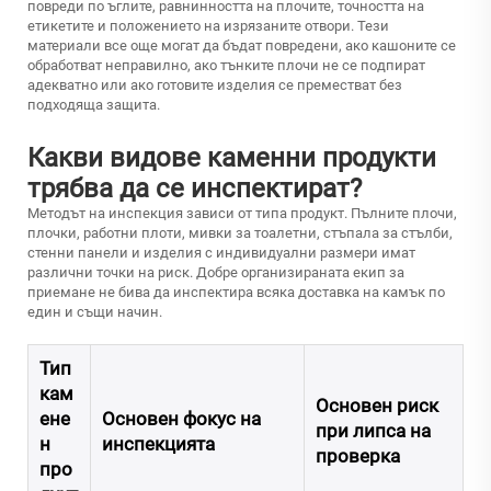
повреди по ъглите, равнинността на плочите, точността на
етикетите и положението на изрязаните отвори. Тези
материали все още могат да бъдат повредени, ако кашоните се
обработват неправилно, ако тънките плочи не се подпират
адекватно или ако готовите изделия се преместват без
подходяща защита.
Какви видове каменни продукти
трябва да се инспектират?
Методът на инспекция зависи от типа продукт. Пълните плочи,
плочки, работни плоти, мивки за тоалетни, стъпала за стълби,
стенни панели и изделия с индивидуални размери имат
различни точки на риск. Добре организираната екип за
приемане не бива да инспектира всяка доставка на камък по
един и същи начин.
Тип
кам
Основен риск
ене
Основен фокус на
при липса на
н
инспекцията
проверка
про