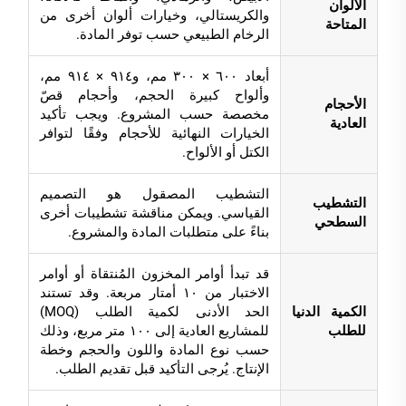
الألوان
والكريستالي، وخيارات ألوان أخرى من
المتاحة
الرخام الطبيعي حسب توفر المادة.
أبعاد ٦٠٠ × ٣٠٠ مم، و٩١٤ × ٩١٤ مم،
وألواح كبيرة الحجم، وأحجام قصّ
الأحجام
مخصصة حسب المشروع. ويجب تأكيد
العادية
الخيارات النهائية للأحجام وفقًا لتوافر
الكتل أو الألواح.
التشطيب المصقول هو التصميم
التشطيب
القياسي. ويمكن مناقشة تشطيبات أخرى
السطحي
بناءً على متطلبات المادة والمشروع.
قد تبدأ أوامر المخزون المُنتقاة أو أوامر
الاختبار من ١٠ أمتار مربعة. وقد تستند
الكمية الدنيا
الحد الأدنى لكمية الطلب (MOQ)
للطلب
للمشاريع العادية إلى ١٠٠ متر مربع، وذلك
حسب نوع المادة واللون والحجم وخطة
الإنتاج. يُرجى التأكيد قبل تقديم الطلب.