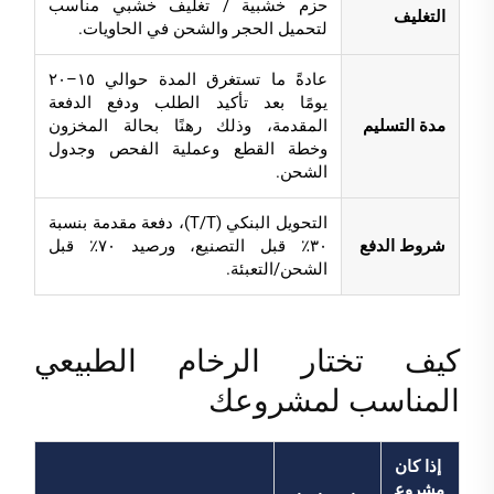
حزم خشبية / تغليف خشبي مناسب
التغليف
لتحميل الحجر والشحن في الحاويات.
عادةً ما تستغرق المدة حوالي ١٥–٢٠
يومًا بعد تأكيد الطلب ودفع الدفعة
مدة التسليم
المقدمة، وذلك رهنًا بحالة المخزون
وخطة القطع وعملية الفحص وجدول
الشحن.
التحويل البنكي (T/T)، دفعة مقدمة بنسبة
شروط الدفع
٣٠٪ قبل التصنيع، ورصيد ٧٠٪ قبل
الشحن/التعبئة.
كيف تختار الرخام الطبيعي
المناسب لمشروعك
إذا كان
مشروع