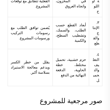
ة أو
في المخزون،
الفعلية تتطابق مع توقعات
اللو
واتجاه العروق
المشروع.
ح
٣.
أبعاد القطع حسب
الإنتا
يُضمن توافق الطلب مع
الطلب، والسمك،
ج
رسومات التركيب
وتشطيب السطح،
والق
ورسومات المشروع.
والكمية
طع
٤.
التغل
حزم خشبية، تحميل
يقلل من خطر الكسر
يف
مختلط، خطة
ويدعم معالجة الاستيراد
والت
الحاوية، الدفعة
بسلاسة أكبر.
حمي
النهائية من الدفع
ل
صور مرجعية للمشروع