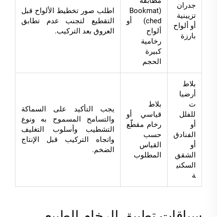
مُطابَقة
جدران
(Bookmat
اطلب صور تخطيط الألواح قبل
تزيينية
ched) أو
التقطيع لتجنب عدم تطابق
أو ألواح
ألواح
العروق بعد التركيب.
بارزة
رخامية
كبيرة
الحجم
بلاط
أرضيا
ت
بلاط
يجب التأكيد على السماكة
للفلل
قياسي أو
والتسامح المسموح به ونوع
أو
رخام مقطّع
التشطيب وأسلوب التغليف
الفنادق
حسب
واتجاه التركيب قبل الإنتاج
أو
القياس
الضخم.
الشقق
المطلوب
السكني
ة
سياقات تطبيق الرخام الطبيعي