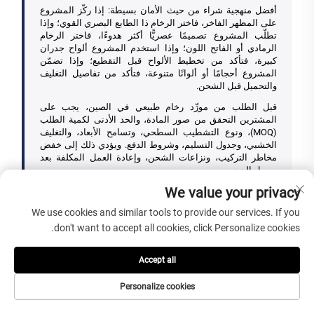
أفضل منهجية شراء من حيث الأمان بسيطة: إذا ركّز المشروع
على المظهر الفاخر، فاختر الرخام ذا الطابع البصري القوي؛ وإذا
تطلّب المشروع تصميمًا عصريًّا أكثر هدوءًا، فاختر الرخام
الرمادي أو الفاتح اللون؛ وإذا استخدم المشروع ألواح جدران
كبيرة، فتأكد من تخطيط الألواح قبل التقطيع؛ وإذا تضمّن
المشروع أحجامًا أو ألوانًا متنوعة، فتأكد من تفاصيل التغليف
والتحميل قبل الشحن.
قبل الطلب من مورِّد رخام طبيعي في الصين، يجب على
المشترين التحقق من صور المادة، والحد الأدنى لكمية الطلب
(MOQ)، ونوع التشطيب السطحي، وتسامح الأبعاد، والتغليف
الخشبي، وجدول التسليم، وشروط الدفع. ويؤدي ذلك إلى خفض
مخاطر التركيب، ونزاعات الشحن، وإعادة العمل المكلفة بعد
وصول الحجر.
We value your privacy
We use cookies and similar tools to provide our services. If you
don't want to accept all cookies, click Personalize cookies.
هل تحتاج إلى رخام طبيعي
Accept all
لمشروعك القادم؟
Personalize cookies
أرسل إلينا لون الرخام المطلوب، وأبعاده، وكميته، ونوع تشطيبه،