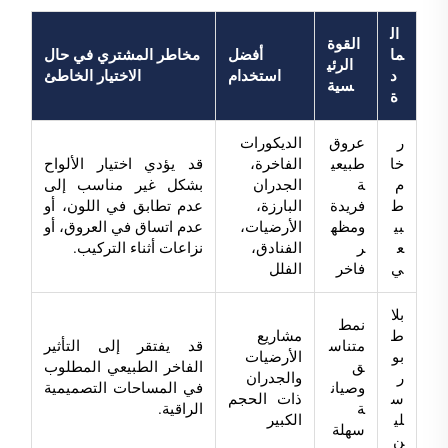
ال
القوة
ما
أفضل
مخاطر المشتري في حال
الرئي
د
استخدام
الاختيار الخاطئ
سية
ة
ر
عروق
الديكورات
خا
طبيعي
الفاخرة،
قد يؤدي اختيار الألواح
م
ة
الجدران
بشكل غير مناسب إلى
ط
فريدة
البارزة،
عدم تطابق في اللون، أو
بي
ومظه
الأرضيات،
عدم اتساق في العروق، أو
ع
ر
الفنادق،
نزاعات أثناء التركيب.
ي
فاخر
الفلل
بلا
نمط
ط
مشاريع
متناس
قد يفتقر إلى التأثير
بو
الأرضيات
ق
الفاخر الطبيعي المطلوب
ر
والجدران
وصيان
في المساحات التصميمية
س
ذات الحجم
ة
الراقية.
لي
الكبير
سهلة
ن