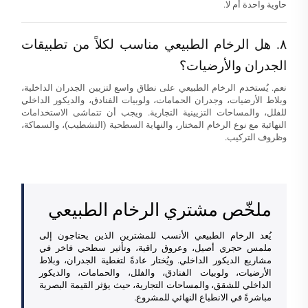
حاوية واحدة أم لا.
٨. هل الرخام الطبيعي مناسب لكلاً من تطبيقات
الجدران والأرضيات؟
نعم. يُستخدم الرخام الطبيعي على نطاق واسع لتزيين الجدران الداخلية،
وبلاط الأرضيات، وجدران الحمامات، ولوبيات الفنادق، والديكور الداخلي
للفلل، والمساحات التزيينية التجارية. ويجب أن تتماشى الاستخدامات
النهائية مع نوع الرخام المختار، والنهاية السطحية (التشطيب)، والسماكة،
وظروف التركيب.
ملخّص مشتري الرخام الطبيعي
يُعد الرخام الطبيعي الأنسب للمشترين الذين يحتاجون إلى
ملمس حجري أصيل، وعروق راقية، وتأثير سطحي فاخر في
مشاريع الديكور الداخلي. ويُختار عادةً لتغطية الجدران، وبلاط
الأرضيات، ولوبيات الفنادق، والفلل، والحمامات، والديكور
الداخلي للشقق، والمساحات التجارية، حيث يؤثر القيمة البصرية
مباشرةً في الانطباع النهائي للمشروع.