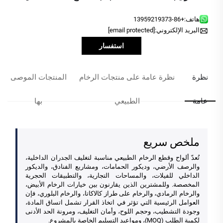
هاتف:
+86-13959219373
البريد الإلكتروني:
[email protected]
استفسار
نظرة
نظرة عامة على منتجات الرخام
المنتجات الموصى
عامة
الطبيعي
بها
ملخص سريع
تُعدّ ألواح وقطع الرخام الطبيعي مناسبة لتغليف الجدران الداخلية،
والرصف الأرضي، وديكور الحمامات، ومشاريع الفنادق، والديكور
الداخلي للفيلات، والمساحات التجارية، والتطبيقات الحجرية
المخصصة. وللمشترين الذين يقارنون بين خيارات الرخام الأبيض،
والرخام الرمادي، والرخام على طراز كالاكاتا، والرخام البلوري، فإن
العوامل الرئيسية التي تؤثر في اتخاذ القرار تشمل اتساق المادة،
وجودة التشطيب، وحجم اللوح، وأمان التغليف، ومرونة الحد الأدنى
لكمية الطلب (MOQ)، ومواعيد التسليم الخاصة بالمشروع.