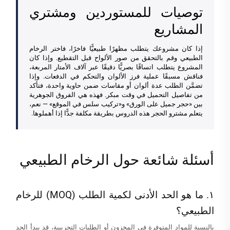
توصيات للمستوردين ومشتري
المشاريع
إذا كان مشروعك يتطلب مظهرًا طبيعيًّا فاخرًا، فاختر الرخام
الطبيعي وقم بالتحقق من صور الألواح قبل التقطيع. وإذا كان
المشروع يتطلب اتساقًا بصريًّا دقيقًا عبر آلاف الأمتار المربعة،
فناقش مسبقًا عملية فرز الألوان والتحكم في الدفعات. وإذا
تضمَّن الطلب عدة ألوان أو مقاسات ضمن حاوية واحدة، فتأكد
من تفاصيل التحميل في وقت مبكر. فهذه هي الفروق الجوهرية
بين «حجر جميل على الورق» و«تركيب سلس في الموقع» — نعم،
يتعلم مشترو الحجر هذه الدروس بطريقة مكلفة جدًّا إذا أهملوها.
أسئلة شائعة حول الرخام الطبيعي
١. ما هو الحد الأدنى لكمية الطلب (MOQ) للرخام
الطبيعي؟
بالنسبة للمواد المتوفرة في المخزون أو الطلبات التجريبية، قد يبدأ الحد