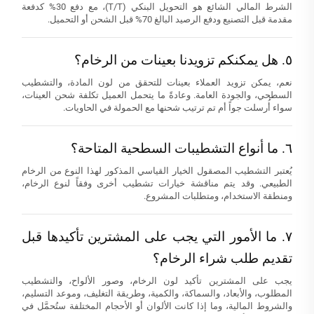
الشرط المالي الشائع هو التحويل البنكي (T/T)، مع دفع 30% كدفعة
مقدمة قبل التصنيع ودفع الرصيد البالغ 70% قبل الشحن أو التحميل.
٥. هل يمكنكم تزويدنا بعينات من الرخام؟
نعم، يمكن تزويد العملاء بعينات للتحقق من لون المادة، والتشطيب
السطحي، والجودة العامة. وعادةً ما يتحمل العميل تكلفة شحن العينات،
سواء أُرسلت جواً أم تم ترتيب شحنها مع الحمولة في الحاويات.
٦. ما أنواع التشطيبات السطحية المتاحة؟
يُعتبر التشطيب المصقول الخيار القياسي المذكور لهذا النوع من الرخام
الطبيعي. وقد يتم مناقشة خيارات تشطيب أخرى وفقاً لنوع الرخام،
ومنطقة الاستخدام، ومتطلبات المشروع.
٧. ما الأمور التي يجب على المشترين تأكيدها قبل
تقديم طلب شراء الرخام؟
يجب على المشترين تأكيد لون الرخام، وصور الألواح، والتشطيب
المطلوب، والأبعاد، والسماكة، والكمية، وطريقة التغليف، وموعد التسليم،
والشروط المالية، وما إذا كانت الألوان أو الأحجام المختلفة ستُحمَّل في