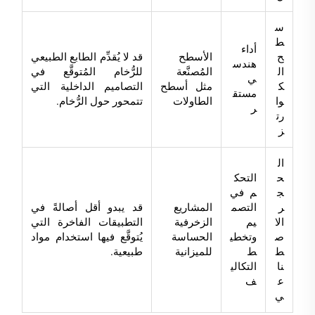
س
ط
أداء
ح
الأسطح
قد لا يُقدِّم الطابع الطبيعي
هندس
ال
المُصنَّعة
للرُّخام المُتوقَّع في
ي
ك
مثل أسطح
التصاميم الداخلية التي
مستق
وا
الطاولات
تتمحور حول الرُّخام.
ر
رت
ز
ال
ح
التحك
ج
م في
ر
التصم
المشاريع
قد يبدو أقل أصالةً في
الا
يم
الزخرفية
التطبيقات الفاخرة التي
ص
وتخطي
الحساسة
يُتوقَّع فيها استخدام مواد
ط
ط
للميزانية
طبيعية.
نا
التكالي
ع
ف
ي