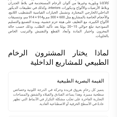
كالاكاتا وبلورية وغيرها من ألوان الرخام المستخدمة في بلاط الجدران
وبلاط الأرضيات والألواح وديكورات interiors، وكذلك في تطبيقات الديكور
الداخلي/الخارجي المختارة. وتشمل الخيارات القياسية التشطيب اللامع،
والأحجام الخاصة بالمشاريع مثل 600 × 300 مم و914 × 914 مم، وتنسيقات
الألواح الكبيرة، مع التغليف على هيئة حزم خشبية، ومدة التصنيع والتسليم
النموذجية تبلغ حوالي 15–20 يومًا بعد تأكيد الطلب، وذلك حسب حالة
المخزون واختيار المادة وأبعاد القطع والتفتيش والترتيب الخاص
بالحاويات.
لماذا يختار المشترون الرخام
الطبيعي للمشاريع الداخلية
القيمة البصرية الطبيعية
يتميز كل رخامٍ بعروق فريدة وحركة في الدرجة اللونية وخصائص
سطحية مميزة. وهذا يساعد الفنادق والفيلاه والشقق والمساحات
التجارية الفاخرة على تجنّب مشكلة التكرار في الأنماط التي تظهر
عادةً في الأسطح الخزفية أو الاصطناعية العادية.