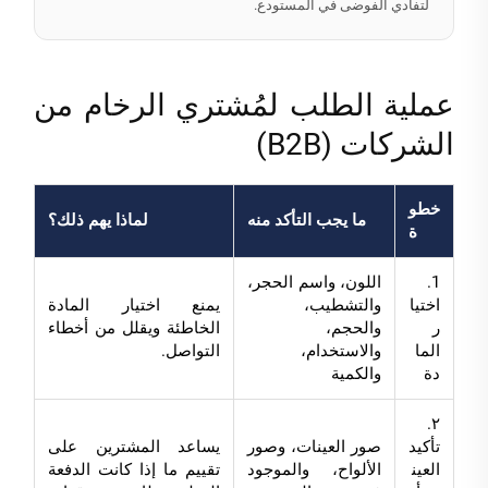
لتفادي الفوضى في المستودع.
عملية الطلب لمُشتري الرخام من
الشركات (B2B)
خطو
ما يجب التأكد منه
لماذا يهم ذلك؟
ة
1.
اللون، واسم الحجر،
اختيا
والتشطيب،
يمنع اختيار المادة
ر
والحجم،
الخاطئة ويقلل من أخطاء
الما
والاستخدام،
التواصل.
دة
والكمية
٢.
تأكيد
صور العينات، وصور
يساعد المشترين على
العين
الألواح، والموجود
تقييم ما إذا كانت الدفعة