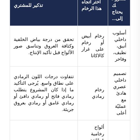
اختر اتجاه
ك
تذكير للمشتري
هذا الرخام
يحتاج
إلى...
أسلوب
رخام أبيض
داخلي
تحقق من درجة بياض الخلفية
أو رخام
أنيق،
وكثافة العروق وتناسق صور
على غرار
نظيف،
الألواح قبل تأكيد الإنتاج.
كالاكاتا
وفاخر
تصميم
تتفاوت درجات اللون الرمادي
داخلي
على نطاق واسع. يُرجى التأكيد
عصري
رخام
ما إذا كان المشروع يتطلب
هادئ
رمادي
رمادي فاتح أو رمادي دافئ أو
مع
رمادي غامق أو رمادي بعروق
عمليّة
جريئة.
أعلى
ألواح
رخامية