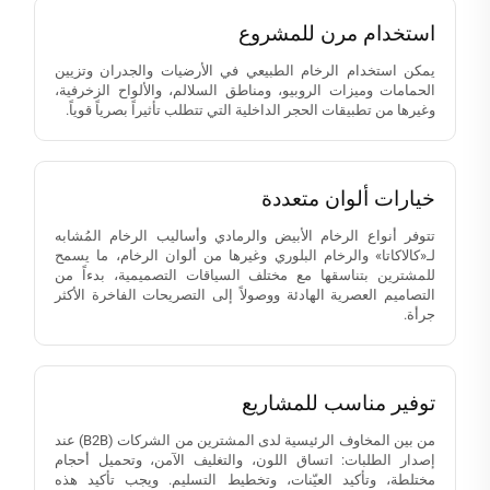
استخدام مرن للمشروع
يمكن استخدام الرخام الطبيعي في الأرضيات والجدران وتزيين
الحمامات وميزات الروبيو، ومناطق السلالم، والألواح الزخرفية،
وغيرها من تطبيقات الحجر الداخلية التي تتطلب تأثيراً بصرياً قوياً.
خيارات ألوان متعددة
تتوفر أنواع الرخام الأبيض والرمادي وأساليب الرخام المُشابه
لـ«كالاكاتا» والرخام البلوري وغيرها من ألوان الرخام، ما يسمح
للمشترين بتناسقها مع مختلف السياقات التصميمية، بدءاً من
التصاميم العصرية الهادئة ووصولاً إلى التصريحات الفاخرة الأكثر
جرأة.
توفير مناسب للمشاريع
من بين المخاوف الرئيسية لدى المشترين من الشركات (B2B) عند
إصدار الطلبات: اتساق اللون، والتغليف الآمن، وتحميل أحجام
مختلطة، وتأكيد العيّنات، وتخطيط التسليم. ويجب تأكيد هذه