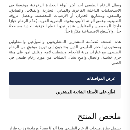
ويظل الرخام الطبيعي أحد أكثر أنواع الحجارة الزخرفية موثوقيةً في
الاستخدامات الداخلية الفاخرة، والمباني التجارية، والفيلات، والفنادق،
والشقق، ومشاريع الجدران أو الأرضيات المخصصة. وبفضل عروقه
الطبيعية، وعمق ألوانه الأنيق، وهويته البصرية القوية، يُقدّم الرخام خيارًا
فاخرًا للمصممين والمقاولين عندما تبدو القطع الخزفية العادية مسطحةً
جدًّا، والأسطح الاصطناعية مكرَّرةً جدًّا.
هذه الصفحة مُصمَّمة للمشترين المشاريعيين والموزِّعين والمقاولين
ومستوردي الحجر الطبيعي الذين يحتاجون إلى توريدٍ موثوقٍ من الرخام
الطبيعي، مع خيارات مرنة للأحجام، وتشطيب لامع، وتغليف آمن على هيئة
حزم خشبية، واتصالٍ واضحٍ بشأن الطلبات من مورد رخام طبيعي في
الصين.
عرض المواصفات
اطّلع على الأسئلة الشائعة للمشترين
ملخص المنتج
يشمل نطاق منتجات الرخام الطبيعي هذا ألوانًا بيضاءً ورمادية وذات طراز