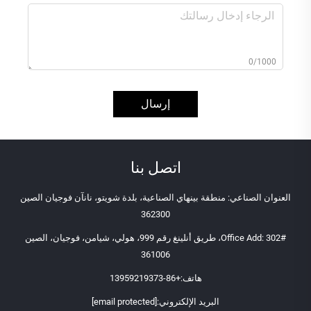
0/1000
إرسال
اتصل بنا
العنوان الصناعي: منطقة بينهاي الصناعية، بلدة شويتو، نانآن فوجيان الصين
362300
Office Add: 302#، طريق أنلينغ رقم 999، هولي، شيامن، فوجيان، الصين
361006
هاتف:
+86-13959219373
البريد الإلكتروني:
[email protected]