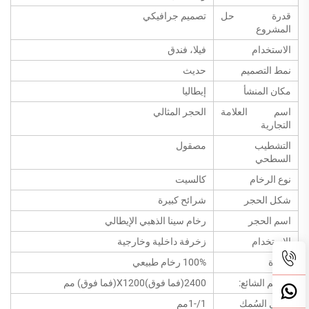
قدرة حل
تصميم جرافيكي
المشروع
الاستخدام
فيلا، فندق
نمط التصميم
حديث
مكان المنشأ
إيطاليا
اسم العلامة
الحجر المثالي
التجارية
التشطيب
مصقول
السطحي
نوع الرخام
كالسيت
شكل الحجر
شرائح كبيرة
اسم الحجر
رخام سينا الذهبي الإيطالي
الاستخدام
زخرفة داخلية وخارجية
المادة
100% رخام طبيعي
الحجم الشائع:
2400(فما فوق)X1200(فما فوق) مم
تحمل السُمك
1/-1مم