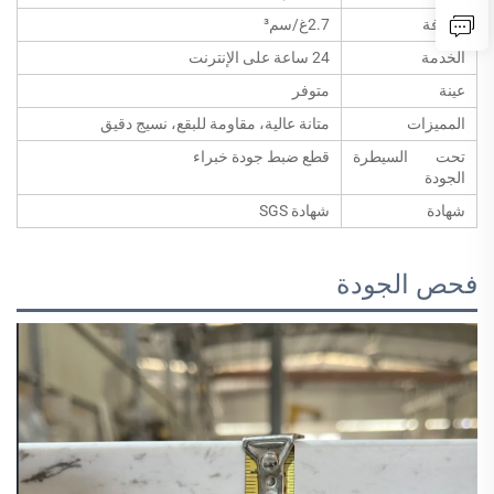
الكثافة
2.7غ/سم³
الخدمة
24 ساعة على الإنترنت
عينة
متوفر
المميزات
متانة عالية، مقاومة للبقع، نسيج دقيق
تحت السيطرة
قطع ضبط جودة خبراء
الجودة
شهادة
شهادة SGS
فحص الجودة