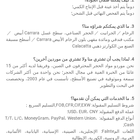
2. كيف يمكننا ضمان الجودة؟ 
دوماً يتم أخذ عينة قبل الإنتاج الكمي؛ 
دوماً يتم الفحص النهائي قبل الشحن؛ 
3. ما الذي يمكنكم شراؤه منا؟ 
الرخام／الجرانيت／الحجر الصناعي، سطح غسل Carrara أبيض ／ 
مكتب فندقي ومائدة مقهى بلون الرخام الأبيض Carrara ／ أسطح مسبقة 
الصنع من الكوارتز ذهبي Calacatta 
4. لماذا يجب أن تشتري منا ولا تشتري من موردين آخرين؟ 
نحن موردو مواد الحجر المحترفون في الصين، وفريقنا لديه أكثر من 15 
عامًا من الخبرة الغنية في مجال الحجر؛ نحن واحدة من أكثر الشركات 
سمعة وموثوقية في تصنيع الأسطح، تأسست في عام 2003، وتخصصت 
في البحث والتطوير 
5. ما الخدمات التي يمكن أن نقدمها؟ 
شروط التسليم المقبولة: FOB,CFR,CIF,EXW,التسليم السريع； 
عملة الدفع المقبولة: USD، EUR، CNY؛   
أنواع الدفع المقبولة: T/T، L/C، MoneyGram، PayPal، Western Union، 
Cash; 
اللغات المFalnte: الإنجليزية، الصينية، الإسبانية، اليابانية، الألمانية، 
العربية، الروسية، الكورية، الإيطالية 