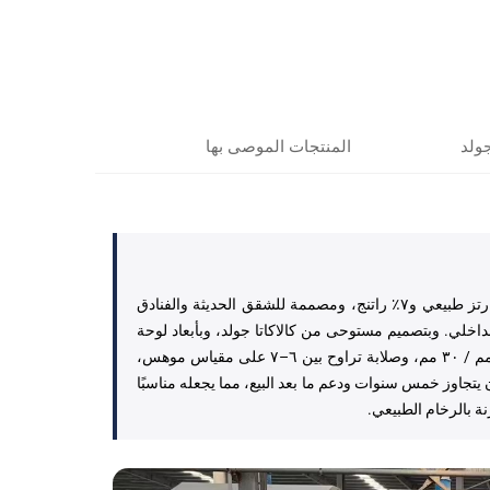
جولد
المنتجات الموصى بها
كوارتز كالاكاتا رويال جولد هو لوحة كوارتز هندسية كبيرة مصنوعة من ٩٣٪ كوارتز طبيعي و٧٪ راتنج، ومصممة للشقق الحديثة والفنادق
داخلي. وبتصميم مستوحى من كالاكاتا جولد، وبأبعاد لوحة
تبلغ ٣٢٠٠ × ١٦٠٠ مم أو بأحجام مخصصة، وسمك يتوفر بخيارات ١٨ مم / ٢٠ مم / ٣٠ مم، وصلابة تراوح بين ٦–٧ على مقياس موهس،
الحرارة، مع ضمان يتجاوز خمس سنوات ودعم ما بعد البيع، مما يجعله مناسبًا
 بالرخام الطبيعي.