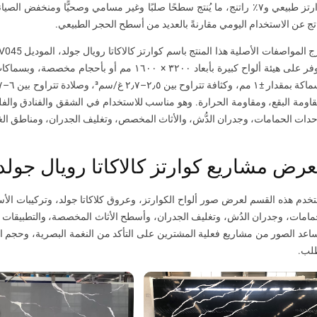
كوارتز طبيعي و٧٪ راتنج، ما يُنتج سطحًا صلبًا وغير مسامي وصحيًّا ومنخفض
اتج عن الاستخدام اليومي مقارنةً بالعديد من أسطح الحجر الطبيعي.
اومة البقع، ومقاومة الحرارة. وهو مناسب للاستخدام في الشقق والفنادق والف
دات الحمامات، وجدران الدُّش، والأثاث المخصص، وتغليف الجدران، ومناطق ال
رض مشاريع كوارتز كالاكاتا رويال جولد
خدم هذه القسم لعرض صور ألواح الكوارتز، وعروق كلاكاتا جولد، وتركيبات ا
مامات، وجدران الدُش، وتغليف الجدران، وأسطح الأثاث المخصصة، والتطبيقات 
اعد الصور من مشاريع فعلية المشترين على التأكد من النغمة البصرية، وحجم 
لب.