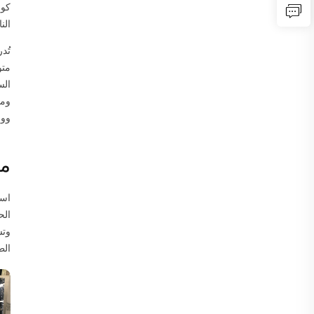
الن
ومق
ووح
مع
است
الح
وتس
الط