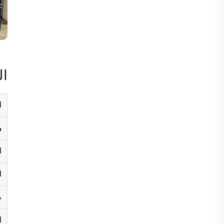
ال
ا
ر
ا
ا
م
ا