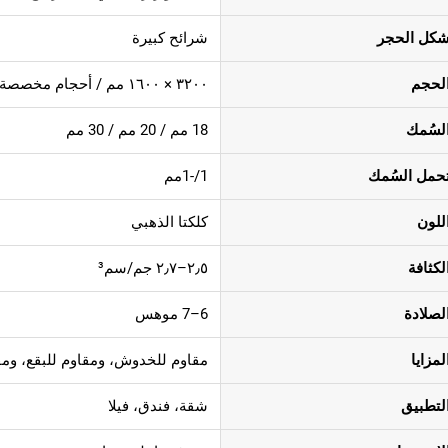
كل الحجر
شرائح كبيرة
لحجم
٣٢٠٠ × ١٦٠٠ مم / أحجام مخصصة
لسُمك
18 مم / 20 مم / 30 مم
حمل السُمك
1/-1مم
للون
كلكتا الذهبي
لكثافة
٢٫٥–٢٫٧ جم/سم³
لصلادة
6–7 موهس
لمزايا
مقاوم للخدوش، ومقاوم للبقع، ومق
لتطبيق
شقة، فندق، فيلا