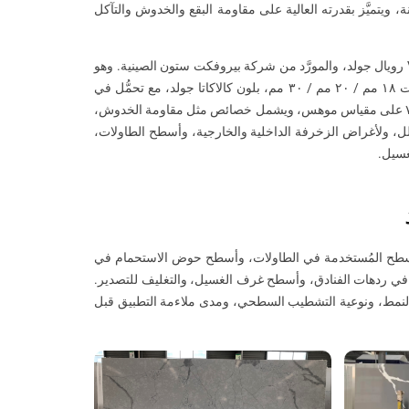
 الصيانة، ويتميَّز بقدرته العالية على مقاومة البقع والخدوش والتآكل
تُدرج المواصفات الأصلية هذا المنتج باسم كوارتز كالاكاتا رويال جولد، الموديل V045 رويال جولد، والمورَّد من شركة بيروفكت ستون الصينية. وهو
متوفر على هيئة ألواح كبيرة بأبعاد ٣٢٠٠ × ١٦٠٠ مم أو بأحجام مخصصة، وبسماكات ١٨ مم / ٢٠ مم / ٣٠ مم، بلون كالاكاتا جولد، مع تحمُّل في
السماكة بمقدار ±١ مم، وكثافة تتراوح بين ٢٫٥–٢٫٧ غ/سم³، وصلادة تتراوح بين ٦–٧ على مقياس موهس، ويشمل خصائص مثل مقاومة الخدوش،
لل، ولأغراض الزخرفة الداخلية والخارجية، وأسطح الطاولات،
غسيل.
لأسطح المُستخدمة في الطاولات، وأسطح حوض الاستحمام في
في ردهات الفنادق، وأسطح غرف الغسيل، والتغليف للتصدير.
النمط، ونوعية التشطيب السطحي، ومدى ملاءمة التطبيق قبل