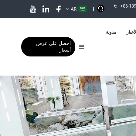
+86-13
|
AR
أخبار
مدونة
احصل على عرض
أسعار