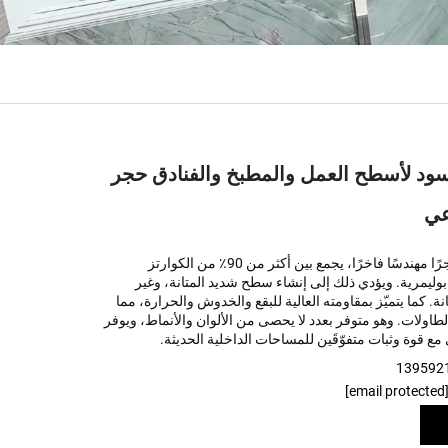
أسود لأسطح العمل والمطبخ والفنادق حجر
عي
تُعدّ ألواح الكوارتز حجرًا مهندسًا فاخرًا، يجمع بين أكثر من 90٪ من الكوارتز
بوليمرية. ويؤدي ذلك إلى إنشاء سطح شديد المتانة، وغير
. كما يتميّز بمقاومته العالية للبقع والخدوش والحرارة، مما
الطاولات. وهو متوفر بعدد لا يحصى من الألوان والأنماط، ويوفر
ع قوة وثبات متفوّقَين للمساحات الداخلية الحديثة.
[email prote