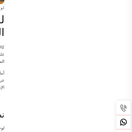
لوح
ل
ا
على
الم
أما
عرو
الإ
نظ