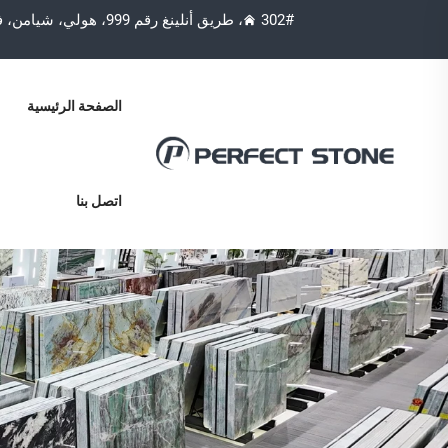
302#، طريق أنلينغ رقم 999، هولي، شيامن، فوجيان، الصين 361006
الصفحة الرئيسية
اتصل بنا