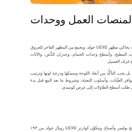
د لمنصات العمل ووحدات
 سطح كوارتز مُصنَّع حديث يحاكي مظهر كالاكاتا جولد. ويجمع بين المظهر الفاخر للعروق
ات المطبخ، وأسطح وحدات الحمام، وجدران الدُّش، والأثاث
ح غرف الغسيل.
بل يجب التأكُّد من أبعاد اللوحة وسمكها ودرجة لونها وترتيب
ر العيِّنات، وأسلوب التعبئة، وشروط ما بعد البيع قبل بدء
وِّل طلب أسطح الطاولات إلى عرض كوميدي.
لوحة الكوارتز هي سطح حجري مُصنَّع مكوَّن من ركام كوارتز طبيعي مخلوط براتنج بوليمر وأصباغ. ويتكوَّن كوارتز كالاكاتا رويال جولد من ٩٣٪