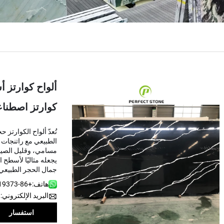
ألواح كوارتز 
كوارتز اصطنا
الطبيعي مع راتنجات 
مسامي، وقليل الصيانة
يجعله مثاليًا لأسطح 
جمال الحجر الطبيعي م
هاتف:
+86-13959219373
البريد الإلكتروني:
cted]
استفسار