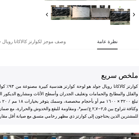
نظرة عامة
وصف موجز لكوارتز كالاكاتا رويال 
ملخص سريع
والفلل والمطابخ والحمامات وتغليف الجدران وأسطح الأثاث ومشاريع الديكور ال
وكثافة تتراوح بين ٢,٥–٢,٧ غ/سم³، ومقاومة للبقع والخدوش و
للمشترين الذين يحتاجون إلى كوارتز ذي مظهر رخامي متسق مع صيانة أقل مقارنة