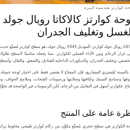
ة كوارتز هندسية كبيرة
وحة كوارتز كالاكاتا رويال جول
لغسل وتغليف الجدران
كالاكاتا رويال جولد كوارتز، الموديل V045 رويال جولد، هو
 غرار الرخام وبين الأداء العملي للكوارتز، مما يجعله مناسبًا لأسطح طاول
خصص، وتغليف الجدران، والديكورات الداخلية للفنادق، والشقق، والفلل، وأسط
 بالنسبة لمُشتري المشاريع، فإن المفتاح لا يقتصر فقط على اختيار لوحة جميلة. 
قها وتسامح السمك وكثافتها وصلابتها ورسومات الفتحات، وملامح الحواف، وتواف
نتاج. فكوارتز أسهل في التعامل من الرخام، لكن الرسومات غير الواضحة قد تح
رة عامة على المنتج