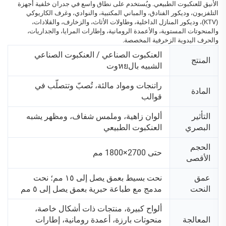
الأنيق للعنكبوت الطبيعي. ويُستخدم على نطاق واسع في جدران خلفية أجهزة
التلفزيون، وديكور الفنادق، والمباني المكتبية، والنوادي، وغرف الكاريوكي
(KTV)، وديكور المنازل الداخلية، وطاولات الأثاث، والزخارف، والقلادات،
والمنحوتات المستوية، والأعمدة الرومانية، وإطارات المرايا، والجداريات،
والحرف اليدوية الزخرفية المخصصة.
العنكبوت الصناعي / العنكبوت الصناعي
المنتج
الشبيه بالหยوت
راتنجات ومواد مالئة، تُصبّ وتتصلّب في
المادة
قوالب
التأثير
ألوان زاهية، وملمس شفاف، ومظهر يشبه
البصري
العنكبوت الطبيعي
الحجم
حتى 2700×1800 مم
الأقصى
عمق
نحت بسيط بعمق يصل إلى ١٥ مم؛ نحت
النحت
مدمج مع طباعة حبرية بعمق يصل إلى ٥ مم
ألواح كبيرة، منتجات ذات أشكال خاصة،
المعالجة
منحوتات بارزة، أعمدة رومانية، إطارات