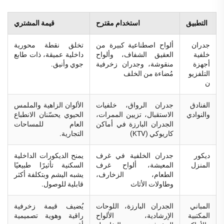
التطبيق
استخدام مقترح
قيمة المشتري
جدران
ألواح اصطناعية كبيرة من
تخلق نقطة محورية
خلفية
العقيق الشفاف، وألواح
داخلية عميقة، ذات طابع
أجهزة
منقوشة، وجدران زخرفية
جوي وأنيق.
التلفزيو
مُضاءة من الخلف
ن
الفنادق
جدران الرواق، خلفيات
الألوان الزاهية والملمس
والنوادي
الاستقبال، تزيين الممرات،
الحيوي يحسّنان الانطباع
الجدران البارزة في أماكن
العام للمساحات
كاريوكي (KTV)
التجارية.
ديكور
جدران الخلفية في غرف
يمنح الديكورات الداخلية
المنزل
المعيشة، ألواح غرف
السكنية تأثيرًا طبيعيًا
الطعام، الزخارف،
يشبه اليشم وبتكلفة أكثر
وطاولات الأثاث
قابلية للوصول.
المباني
الجدران البارزة، اللوحات
يُضيف قيمة زخرفية
المكتبية
الإرشادية، الألواح
راقية وهوية تصميمية