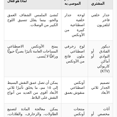
لماذا هو فعال
المشتري
الموصى به
جدار خلفي
لوحة جدار
تُنشئ الملمس الشفاف العمق
فاخر
خلفية
والجو، بينما يقلل تنسيق اللوح
لتلفزيون
اصطناعية
الكبير من الوصلات.
كبيرة من
الأونكس
ديكور
لوح زخرفي
يمنح الأونكس الاصطناعي
الفنادق أو
اصطناعي
المساحات العامة تأثيرًا بصريًّا حيويًّا
النوادي أو
ملون فاتح
وراقيًّا لا يُنسى.
أماكن
من الأونكس
كاريوكي
(KTV)
تصميم
أونكس
يمكن أن تصل عمق النقش البسيط
الجدار ثلاثي
اصطناعي
إلى ١٥ مم، ما يخلق تأثيرًا ثلاثي
الأبعاد
منقوش بعمق
الأبعاد أقوى من العديد من أنواع
النقش على البلاط.
أثاث
منتجات
يمكن معالجة المادة لتصنيع
مخصص أو
أونكس
الطاولات، والزخارف، والقلادات،