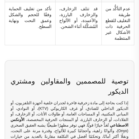
عدم التأكُّد من
قد تتلف الزخارف،
تأكد من تغليف الحماية
طريقة
والزخارف البارزة،
وفقًا للحجم والشكل
التغليف للقطع
والأعمدة، أو الألواح
وعمق النحت ونهاية
الحرفية ذات
المُشكَّلة أثناء الشحن.
السطح.
الأشكال غير
المنتظمة
توصية للمصممين والمقاولين ومشتري
الديكور
إذا كنت بحاجة إلى مادة زخرفية فاخرة لجدران خلفية أجهزة التلفزيون، أو
الديكور الداخلي للفنادق، أو غرف الكاريوكي (KTV)، أو النوادي، أو
المباني المكتبية، أو المساحات العامة، أو طاولات الأثاث، أو الزخارف، أو
القلادات، أو الزخارف البارزة، أو المنتجات الحرفية المخصصة،
الأونكس
الاصطناعي
تُعَدُّ خيارًا قويًّا. فهي توفر مظهرًا طبيعيًّا يشبه العقيق الصخري
(Onyx)، وألوانًا زاهية، وأحجامًا كبيرة للألواح، وقدرة مرنة على النحت،
ونقلًا أكثر أمانًا، وتحكمًا أفضل في التكلفة مقارنةً بالعديد من خيارات