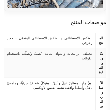
مواصفات المنتج
الم
العنكش الاصطناعي / العنكش الاصطناعي اليشمّي – حجر
نتج
زخرفي
تك
مختلف الراتنجات والمواد المالئة، يُصبّ ويُصلّب باستخدام
وي
القوالب
ن
الم
ادة
الأ
لونٌ زاهٍ، ومظهرٌ نبيلٌ وأنيقٌ، وهيكلٌ شفافٌ جزئيًّا، وملمسٌ
سل
ناعمٌ، وأنماطٌ واقعية تشبه العقيق الأونكسي
و
ب
الب
ص