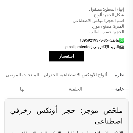
إنهاء السطح: مصقول
شكل الحجر: ألواح
اسم الحجر:النيكس الاصطناعي
الميزة: مصنع/ مورد
الحجم: حسب الطلب
هاتف:
+86-13959219373
البريد الإلكتروني:
[email protected]
استفسار
نظرة
ألواح الأونكس الاصطناعية للجدران
المنتجات الموصى
عامة
الخلفية
بها
ملخّص موجز: حجر أونكس زخرفي
اصطناعي