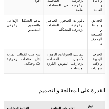
والأماك
الزخرفية، التفاصيل
أقوى.
ن
الزخرفية في المساحات
العامة
العامة
الحدائق
نافورات الصخور، العناصر
يدعم التشكيل الإبداعي
والمناظ
الزخرفية، المنتجات
والتصميم الزخرفي
ر
الزخرفية المُشكَّلة
المخصص.
الطبيعية
الزخرفي
ة
الحرف
التماثيل، الحيوانات، الزهور،
يتيح صب القوالب المرنة
اليدوية
الأشجار، القلادات،
إنتاج منتجات زخرفية
والإكس
الزخارف، النقوش البارزة
حيّة وجذّابة.
سوارات
المسطحة
القدرة على المعالجة والتصميم
نوع
الاتجاهات المتاحة
الفائدة للمشاريع