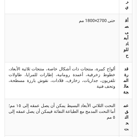
ر
ي
أق
حتى 2700×1800 مم
ص
ى
أبع
اد
للو
ح
قد
ألواح كبيرة، منتجات ذات أشكال خاصة، منتجات ثلاثية الأبعاد،
رة
خطوط زخرفية، أعمدة رومانية، إطارات للمرايا، طاولات
الم
تلفزيون، جداريات، زخارف، قلادات، نقوش بارزة مسطحة،
عال
وتحف فنية
جة
عم
النحت الثلاثي الأبعاد البسيط يمكن أن يصل عمقه إلى ١٥ مم؛
ق
أما النحت المدمج مع الطباعة النفاثة فيمكن أن يصل عمقه إلى
الن
٥ مم
ح
ت