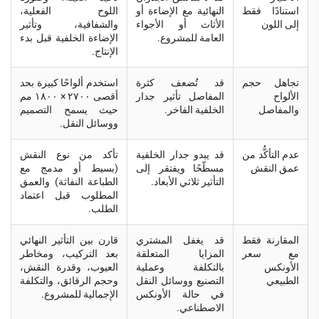
استنادًا فقط
النهائية مع الإضاءة أو
اللوح الفعلية،
إلى اللون
الأثاث أو الأجواء
والشفافية، وتأثير
العامة للمشروع.
الإضاءة الخلفية قبل بدء
الإنتاج.
تجاهل حجم
قد تُضعف كثرة
استخدم ألواحًا كبيرة بحد
الألواح
المفاصل تأثير جدار
أقصى ٢٧٠٠ × ١٨٠٠ مم
والمفاصل
الخلفية الفاخر.
حيث يسمح التصميم
ووسائل النقل.
عدم التأكُّد من
قد يبدو جدار الخلفية
تأكد من نوع النقش
عمق النقش
مسطّحًا ويفتقر إلى
(بسيط أو مدمج مع
التأثير ثلاثي الأبعاد.
الطباعة النفاثة) والعمق
المطلوب قبل اعتماد
الطلب.
المقارنة فقط
قد يغفل المشتري
قارن بين التأثير النهائي
مع سعر
المزايا المتعلقة
بعد التركيب، ومخاطر
الأونكس
بالتكلفة وعملية
العيوب، وقدرة النقش،
الطبيعي
التصنيع ووسائل النقل
وحجم الرقائق، والتكلفة
في حالة الأونكس
الإجمالية للمشروع.
الاصطناعي.