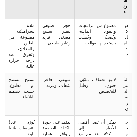
قا
رن
ة
هي
مصنوع من الراتنجات
حجر طبيعي
مادة
ك
والمواد المالئة،
يتميز بنسيج
سيراميكية
ل
ويُصبّ ويُصلّب
معدني فريد
مصنوعة من
الم
باستخدام القوالب
وتباين طبيعي
الطين
اد
والمعادن،
ة
وتُحرق عند
درجة حرارة
عالية
التأ
لامع، شفاف، ملوّن،
طبيعي، فاخر،
سطح مسطح
ثير
حيوي، وقابل
شفاف، وفريد
أو مطبوع،
الب
للتخصيص
حسب تصميم
ص
البلاطة
ر
ي
ح
يمكن أن تصل أقصى
يعتمد على جودة
يُورَد عادةً
ج
الأبعاد إلى
الكتلة الطبيعية
بتنسيقات بلاط
م
٢٧٠٠×١٨٠٠ مم مع
وتوافر عملية
ثابتة