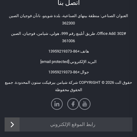
اتصل بنا
العنوان الصناعي: منطقة بينهاي الصناعية، بلدة شويتو، نانآن فوجيان الصين
362300
Office Add: 302#، طريق أنلينغ رقم 999، هولي، شيامن، فوجيان، الصين
361006
هاتف:
+86-13959219373
البريد الإلكتروني:
[email protected]
جوال:
+86-13959219373
حقوق الت COPYRIGHT © 2026 شركة شيامن بيرفيكت ستون المحدودة. جميع
الحقوق محفوظة
رابط الموقع الإلكتروني