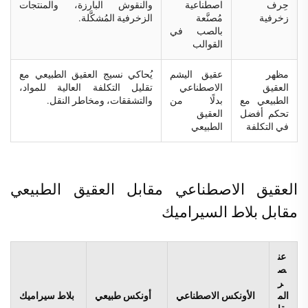
حِرف
اصطناعية
والنقوش البارزة، والمنتجات
زخرفية
مُصنَّعة
الزخرفية المُشكَّلة.
بالصب في
القوالب
مظهر
عقيق اليشم
يُحاكي نسيج العقيق الطبيعي مع
العقيق
الاصطناعي
تقليل التكلفة العالية للمواد،
الطبيعي مع
بدلًا من
والتشققات، ومخاطر النقل.
تحكم أفضل
العقيق
في التكلفة
الطبيعي
العقيق الاصطناعي مقابل العقيق الطبيعي
مقابل بلاط السيراميك
عن
ص
ر
الم
الأونكس الاصطناعي
أونكس طبيعي
بلاط سيراميك