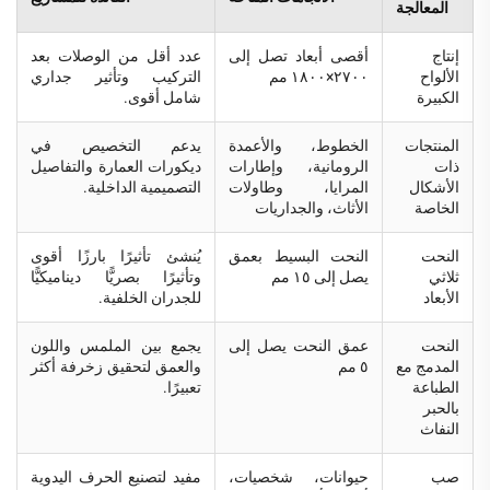
المعالجة
إنتاج
أقصى أبعاد تصل إلى
عدد أقل من الوصلات بعد
الألواح
٢٧٠٠×١٨٠٠ مم
التركيب وتأثير جداري
الكبيرة
شامل أقوى.
المنتجات
الخطوط، والأعمدة
يدعم التخصيص في
ذات
الرومانية، وإطارات
ديكورات العمارة والتفاصيل
الأشكال
المرايا، وطاولات
التصميمية الداخلية.
الخاصة
الأثاث، والجداريات
النحت
النحت البسيط بعمق
يُنشئ تأثيرًا بارزًا أقوى
ثلاثي
يصل إلى ١٥ مم
وتأثيرًا بصريًّا ديناميكيًّا
الأبعاد
للجدران الخلفية.
النحت
عمق النحت يصل إلى
يجمع بين الملمس واللون
المدمج مع
٥ مم
والعمق لتحقيق زخرفة أكثر
الطباعة
تعبيرًا.
بالحبر
النفاث
صب
حيوانات، شخصيات،
مفيد لتصنيع الحرف اليدوية