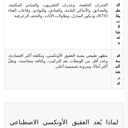
الت
الجدران الخلفية، وجدران التلفزيون، والمباني المكتبية،
طب
والحدائق، والأماكن العامة، والفنادق، والنوادي، وقاعات الغناء
يقا
(KTV)، وديكور المنازل، وطاولات الأثاث، والتحف الزخرفية
ت
ال
شا
ئع
ة
قي
مظهر طبيعي يشبه العقيق الأونكسي، وتكلفة أكثر اقتصادية،
مة
وعدد أقل من الوصلات بعد التركيب، وكثافة متجانسة، ونقلٌ
الم
أكثر أمانًا، ومرونة تصميمية أعلى
شت
ر
ي
لماذا يُعد العقيق الأونكسي الاصطناعي