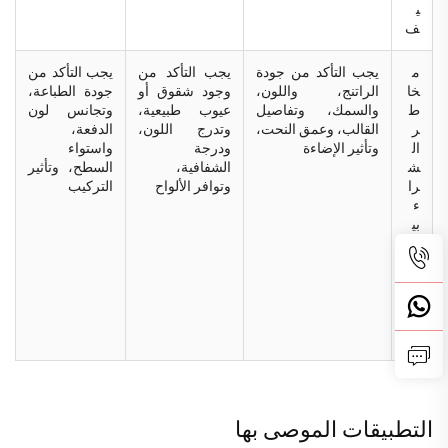
ي
ف
م
يجب التأكد من جودة
يجب التأكد من
يجب التأكد من
خا
الراتنج، واللون،
وجود شقوق أو
جودة الطباعة،
ط
والسمك، وتفاصيل
عيوب طبيعية،
وتجانس لون
ر
القالب، وعمق النحت،
وتدرج اللون،
الدفعة،
ال
وتأثير الإضاءة
ودرجة
واستواء
ش
الشفافية،
السطح، وتأثير
را
وتوافر الألواح
التركيب
ء
بي
ن
ال
ش
رك
ا
ت
التطبيقات الموصى بها