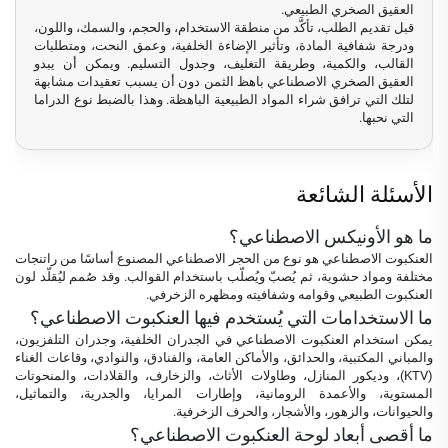
العقيق الصخري الطبيعي.
قبل تقديم الطلب، تأكَّد من منطقة الاستخدام، والحجم، والسمك، واللون،
ودرجة شفافية المادة، وتأثير الإضاءة الخلفية، وعمق النحت، ومتطلبات
القالب، والكمية، وطريقة التغليف، وجدول التسليم. ويمكن أن يبدو
العقيق الصخري الاصطناعي باهظ الثمن دون أن يسبب تعقيدات مشابهة
لتلك التي ترافق شراء المواد الطبيعية الباهظة. وهذا بالضبط نوع الدراما
التي نحبها.
الأسئلة الشائعة
ما هو الأونيكس الاصطناعي؟
العنكبوت الاصطناعي هو نوع من الحجر الاصطناعي المصنوع أساسًا من راتنجات
مختلفة ومواد حشوية، ثم يُصبّ ويُصلّب باستخدام القوالب. وقد صُمم ليُقلّد لون
العنكبوت الطبيعي وقوامه وشفافيته ومظهره الزخرفي.
ما الاستخدامات التي يُستخدم فيها العنكبوت الاصطناعي؟
يمكن استخدام العنكبوت الاصطناعي في الجدران الخلفية، وجدران التلفزيون،
والمباني المكتبية، والحدائق، والأماكن العامة، والفنادق، والنوادي، وقاعات الغناء
(KTV)، وديكور المنازل، وطاولات الأثاث، والزخارف، والقلادات، والمنحوتات
المستوية، والأعمدة الرومانية، وإطارات المرايا، والجدرية، والتماثيل،
والحيوانات، والزهور، والأشجار، والحرف الزخرفية.
ما أقصى أبعاد لوحة العنكبوت الاصطناعي؟