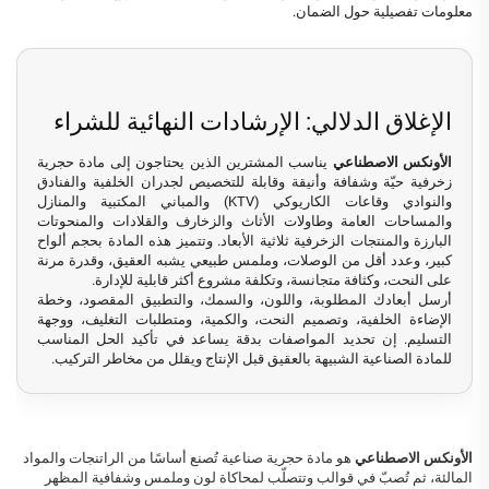
معلومات تفصيلية حول الضمان.
الإغلاق الدلالي: الإرشادات النهائية للشراء
الأونكس الاصطناعي
يناسب المشترين الذين يحتاجون إلى مادة حجرية
زخرفية حيّة وشفافة وأنيقة وقابلة للتخصيص لجدران الخلفية والفنادق
والنوادي وقاعات الكاريوكي (KTV) والمباني المكتبية والمنازل
والمساحات العامة وطاولات الأثاث والزخارف والقلادات والمنحوتات
البارزة والمنتجات الزخرفية ثلاثية الأبعاد. وتتميز هذه المادة بحجم ألواح
كبير، وعدد أقل من الوصلات، وملمس طبيعي يشبه العقيق، وقدرة مرنة
على النحت، وكثافة متجانسة، وتكلفة مشروع أكثر قابلية للإدارة.
أرسل أبعادك المطلوبة، واللون، والسمك، والتطبيق المقصود، وخطة
الإضاءة الخلفية، وتصميم النحت، والكمية، ومتطلبات التغليف، ووجهة
التسليم. إن تحديد المواصفات بدقة يساعد في تأكيد الحل المناسب
للمادة الصناعية الشبيهة بالعقيق قبل الإنتاج ويقلل من مخاطر التركيب.
الأونكس الاصطناعي
هو مادة حجرية صناعية تُصنع أساسًا من الراتنجات والمواد
المالئة، ثم تُصبّ في قوالب وتتصلّب لمحاكاة لون وملمس وشفافية المظهر