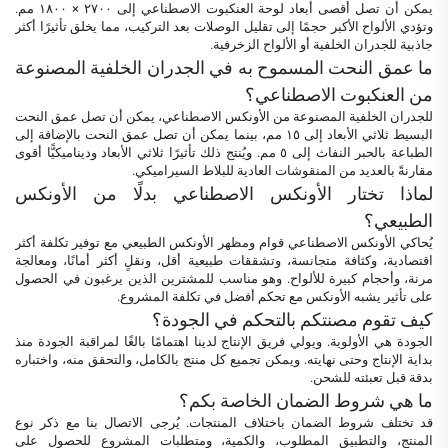
يمكن أن تصل أقصى أبعاد لوحة العنكبوت الاصطناعي إلى ٢٧٠٠ × ١٨٠٠ مم.
وتؤدي الألواح الأكبر حجمًا إلى تقليل الوصلات بعد التركيب، مما يخلق تأثيرًا أكثر
جاذبية للجدران الخلفية أو الألواح الزخرفية.
ما عمق النحت المسموح به في الجدران الخلفية المصنوعة
من العنكبوت الاصطناعي؟
للجدران الخلفية المصنوعة من الأونكس الاصطناعي، يمكن أن تصل عمق النحت
البسيط ثلاثي الأبعاد إلى ١٥ مم، بينما يمكن أن تصل عمق النحت بالإضافة إلى
الطباعة بالحبر النفاث إلى ٥ مم. ويُنتج ذلك تأثيرًا ثلاثي الأبعاد وديناميكيًّا أقوى
مقارنةً بالعديد من المنقوشات العادية للبلاط السيراميكي.
لماذا تختار الأونكس الاصطناعي بدلًا من الأونكس
الطبيعي؟
يُحاكي الأونكس الاصطناعي قوام ومظهر الأونكس الطبيعي مع توفير تكلفة أكثر
اقتصادية، وكثافة متجانسة، وتشققات طبيعية أقل، ونقلٍ أكثر أمانًا، ومعالجة
مرنة، وأحجام كبيرة للألواح. وهو مناسب للمشترين الذين يرغبون في الحصول
على تأثير يشبه الأونكس مع تحكم أفضل في تكلفة المشروع.
كيف تقوم مصنتكم بالتحكم في الجودة؟
الجودة هي الأولوية. ويولي فريق الإنتاج لدينا اهتمامًا بالغًا لمراقبة الجودة منذ
بداية الإنتاج وحتى نهايته. ويمكن تجميع كل منتج بالكامل، والتحقق منه، واختباره
بدقة قبل تعبئته للشحن.
ما هي شروط الضمان الخاصة بكم؟
قد تختلف شروط الضمان باختلاف المنتجات. يُرجى الاتصال بنا مع ذكر نوع
المنتج، والتطبيق المطلوب، والكمية، ومتطلبات المشروع للحصول على