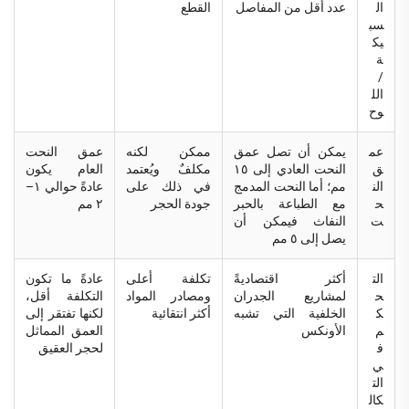
ال
عدد أقل من المفاصل
القطع
سب
يك
ة
/
الل
وح
عم
يمكن أن تصل عمق
ممكن لكنه
عمق النحت
ق
النحت العادي إلى ١٥
مكلفٌ ويُعتمد
العام يكون
الن
مم؛ أما النحت المدمج
في ذلك على
عادةً حوالي ١–
ح
مع الطباعة بالحبر
جودة الحجر
٢ مم
ت
النفاث فيمكن أن
يصل إلى ٥ مم
الت
أكثر اقتصاديةً
تكلفة أعلى
عادةً ما تكون
ح
لمشاريع الجدران
ومصادر المواد
التكلفة أقل،
ك
الخلفية التي تشبه
أكثر انتقائية
لكنها تفتقر إلى
م
الأونكس
العمق المماثل
ف
لحجر العقيق
ي
الت
كال