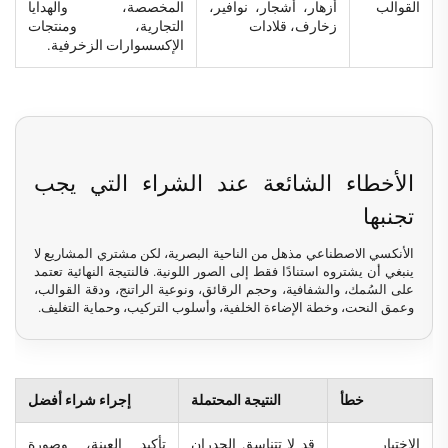
القوالب
أزهار، أشجار، نوافير،
المخصصة، والهدايا
زخارف، قلادات
التجارية، ومنتجات
الإكسسوارات الزخرفية.
الأخطاء الشائعة عند الشراء التي يجب
تجنبها
الأنكسي الاصطناعي مذهل من الناحية البصرية، لكن مشتري المشاريع لا
ينبغي أن يشتروه استنادًا فقط إلى الصور اللونية. فالنتيجة النهائية تعتمد
على السُمك، والشفافية، وحجم الرقائق، ونوعية الراتنج، ودقة القوالب،
وعمق النحت، وخطة الإضاءة الخلفية، وأسلوب التركيب، وحماية التغليف.
خطأ
النتيجة المحتملة
إجراء شراء أفضل
الاختيار
قد لا تتناسق الجدران
تأكيد العينة، وصورة