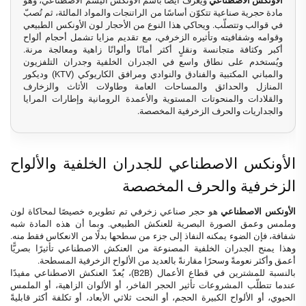
الأونكس الاصطناعي
ويُعرف أيضًا باسم الأونكس اليشم الاصطناعي، وهو
مادة حجرية صناعية تتكوّن أساسًا من الراتنجات والمواد المالئة، ثم تُصبّ
في قوالب وتتصلّب. ويحاكي هذا النوع من الأحجار لون الأونكس الطبيعي
وقوامه وشفافيته وتأثيره الزخرفي، مع تقديم مزايا تشمل أحجام ألواح
أكبر وكثافة متجانسة ونقلٍ أكثر أمانًا وألوانًا زاهية ومعالجة مرنة.
ويُستخدم على نطاق واسع في الجدران الخلفية وجدران التلفزيون
والمباني المكتبية والفنادق والنوادي ومرافق الكاريوكي (KTV) وديكور
المنازل والحدائق والمساحات العامة وطاولات الأثاث والزخارف
والقلادات والمنحوتات المستوية والأعمدة الرومانية وإطارات المرايا
والجداريات والحرف الزخرفية المخصصة.
الأونكس الاصطناعي للجدران الخلفية والألواح
الزخرفية والحرف المخصصة
الأونكس الاصطناعي
هو حجر صناعي زخرفي تم تطويره خصيصًا لمحاكاة لون
وملمس وعمق الصورة البصرية للعنكش الطبيعي. وبما أن هذه المادة شبه
شفافة، فإن الضوء يمكنه النفاذ إلى جزء من سطحها بدلًا من الانعكاس فقط منه.
وهذا يمنح الجدران الخلفية المصنوعة من العنكش الاصطناعي تأثيرًا بصريًّا
أعمق وأكثر نعومةً وسحرًا مقارنةً بالعديد من الألواح الزخرفية المسطحة.
بالنسبة للمشترين في قطاع الأعمال (B2B)، يُعدّ العنكش الاصطناعي مفيدًا
عندما تتطلّب المشروعات تأثير الحجر الفاخر، أو الألوان الزاهية، أو الملمس
الحيوي، أو الألواح الكبيرة الحجم، أو النحت ثلاثي الأبعاد، أو تكلفة أكثر قابليةً