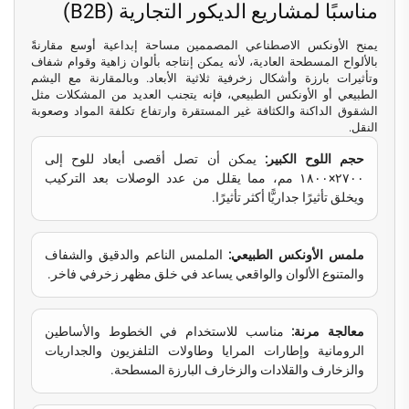
مناسبًا لمشاريع الديكور التجارية (B2B)
يمنح الأونكس الاصطناعي المصممين مساحة إبداعية أوسع مقارنةً
بالألواح المسطحة العادية، لأنه يمكن إنتاجه بألوان زاهية وقوام شفاف
وتأثيرات بارزة وأشكال زخرفية ثلاثية الأبعاد. وبالمقارنة مع اليشم
الطبيعي أو الأونكس الطبيعي، فإنه يتجنب العديد من المشكلات مثل
الشقوق الداكنة والكثافة غير المستقرة وارتفاع تكلفة المواد وصعوبة
النقل.
حجم اللوح الكبير:
يمكن أن تصل أقصى أبعاد للوح إلى
٢٧٠٠×١٨٠٠ مم، مما يقلل من عدد الوصلات بعد التركيب
ويخلق تأثيرًا جداريًّا أكثر تأثيرًا.
ملمس الأونكس الطبيعي:
الملمس الناعم والدقيق والشفاف
والمتنوع الألوان والواقعي يساعد في خلق مظهر زخرفي فاخر.
معالجة مرنة:
مناسب للاستخدام في الخطوط والأساطين
الرومانية وإطارات المرايا وطاولات التلفزيون والجداريات
والزخارف والقلادات والزخارف البارزة المسطحة.