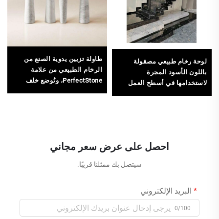
طاولة تزيين يدوية الصنع من
لوحة رخام طبيعي مصقولة
الرخام الطبيعي من علامة
باللون الأسود المجرة
PerfectStone، وتُوضع خلف
لاستخدامها في أسطح العمل
الأريكة مقابل الحائط
وأغطية الجدران والمواد
الزخرفية الخارجية والمداخل
احصل على عرض سعر مجاني
سيتصل بك ممثلنا قريبًا.
البريد الإلكتروني
0/100