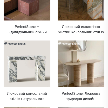
PerfectStone —
Люксовий екологічно
індивідуальний бічний
чистий консольний стіл із
приліжковий столик із
натурального оніксу
натурального червоного
PerfectStone для проектів
мармуру та травертину для
внутрішньої інженерії
проектів будівництва
розкішних інтер’єрів
Люксовий консольний
PerfectStone. Люксова
стіл із натурального
природна дизайн-
мармуру арабескато в
концепція: ціна на