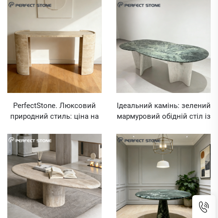
екологічному стилі
входовий стіл із
PerfectStone для проектів
травертину для проекту
внутрішньої інженерії
внутрішньої будівельної
обробки
PerfectStone. Люксовий
Ідеальний камінь: зелений
природний стиль: ціна на
мармуровий обідній стіл із
консольний стіл із
білими мармуровими
травертину для проекту
ніжками для проєктів
внутрішньої будівельної
елітних вілл та готелів
обробки