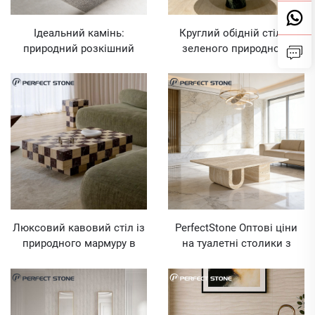
Ідеальний камінь:
Круглий обідній стіл із
природний розкішний
зеленого природного
травертиновий
мармуру PerfectStone для
журнальний стіл у стилі
будівництва елітних вілл
внутрішньої архітектури та
та готелів
інтер’єру
Люксовий кавовий стіл із
PerfectStone Оптові ціни
природного мармуру в
на туалетні столики з
дизайні PerfectStone для
травертину за
внутрішніх проектів
індивідуальним дизайном
інтер’єру та туалетних
для внутрішніх проектів
столиків
будівництва