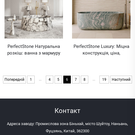
PerfectStone Натуральна
PerfectStone Luxury: Міцна
розкіш: ванна з мармуру
конструкція, ціна,
Arabescato для оптових
мармурова ванна для
поставок у рамках
внутрішніх будівельних
будівельних та готельних
проектів
проектів
...
...
Попередній
1
4
5
6
7
8
19
Наступний
Контакт
Адреса заводу: Промислова зона Біньхай, місто Шуйтоу, Наньань,
Фуцзянь, Китай, 362300