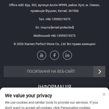
Office Add: буд. 302, вулиця Анлін №999, район Хулі, м. Сямен,
провінція Фуцзян, Китай, 361006
Тел.:
+86-13959219373
Ел. пошта:
[email protected]
Мобільний:
+86-13959219373
© 2026 Xiamen Perfect Stone Co., Ltd. Всі права захищені
ПОСИЛАННЯ НА ВЕБ-САЙТ
ІНФОРМАЦІЯ
We value your privacy
Підпишіться, щоб отримувати нашу щотижневу розсилку
We use cookies and similar tools to provide our services. If you
don't want to accept all cookies, click Personalize cookies.