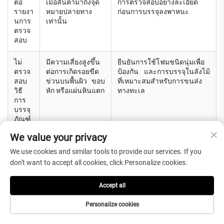
ต่อ
เมื่อสินค้ามาถึงจุด
การตรวจสอบอย่างละเอียด
รายงา
หมายปลายทาง
ก่อนการบรรจุลงพาหนะ
นการ
เท่านั้น
ตรวจ
สอบ
ไม่
มีความเสี่ยงสูงขึ้น
ยืนยันการใช้โฟมชนิดนุ่มเพื่อ
ตรวจ
ต่อการเกิดรอยขีด
ป้องกัน และการบรรจุในลังไม้
สอบ
ข่วนบนพื้นผิว ขอบ
ที่เหมาะสมสำหรับการขนส่ง
วิธี
หัก หรือแผ่นหินแตก
ทางทะเล
การ
บรรจุ
ภัณฑ์
We value your privacy
เปรียบ
อาจส่งผลให้การ
เปรียบเทียบเงื่อนไขการรับ
เทียบ
ควบคุมคุณภาพต่ำ
ประกัน บริการหลังการขาย
We use cookies and similar tools to provide our services. If you
เฉพา
ลง การให้บริการไม่
การตอบสนองของฝ่ายบริการ
don't want to accept all cookies, click Personalize cookies.
ะ
ดี หรือต้นทุนในการ
กระบวนการตรวจสอบ และ
ราคา
เปลี่ยนชิ้นส่วนสูง
คุณภาพของการบรรจุภัณฑ์
Accept all
ต่ำสุด
ขึ้น
เท่านั้
Personalize cookies
น