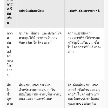
การ
เปรี
แผ่นหินอ่อนเทียม
แผ่นหินอ่อนธรรมชาติ
ยบ
เทีย
บ
ควา
ขนาด พื้นผิว และลักษณะที่
ความแปรผันตาม
ม
ควบคุมได้ดีกว่าสำหรับการ
ธรรมชาติทำให้การจับ
สอ
จัดหาวัสดุในโครงการ
คู่วัสดุเป็นเรื่องยากขึ้น
ด
ในโครงการที่มีปริมาณ
คล้
มาก
อง
ของ
โคร
งกา
ร
พื้น
พื้นผิวแบบขัดเงาเหมาะ
ตัวเลือกพื้นผิวแบบขัด
ผิว
สำหรับงานตกแต่งภายใน
เงาหรือขัดด้านจะแตก
ขั้น
สมัยใหม่ เช่น งานปูพื้น งานปู
ต่างกันไปตามประเภท
สุด
ผนัง และงานเคาน์เตอร์
ของหินธรรมชาติและ
ท้าย
คุณภาพของก้อนหิน