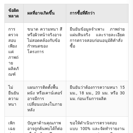
ข้อผิด
ผลที่อาจเกิดขึ้น
การซื้อที่ดีกว่า
พลาด
การ
ขนาด ความหนา สี
ยืนยันข้อมูลจำเพาะ ภาพถ่าย
ตรวจ
หรือผิวหน้าจริงอาจ
แผ่นหินจริง และรายละเอียด
สอบ
ไม่สอดคล้องกับข้อ
การตรวจสอบก่อนอนุมัติคำสั่ง
เพียง
กำหนดของ
ซื้อ
แค่
โครงการ
ภาพถ่
าย
ผลิตภั
ณฑ์
ไม่
แผนการติดตั้งพื้น
ยืนยันว่าต้องการความหนา 15
ยืนยัน
ผนัง หรือเคาน์เตอร์
มม., 18 มม., 20 มม. หรือ 30
ความ
อาจมีการ
มม. ก่อนเริ่มการผลิต
หนา
เปลี่ยนแปลงในภาย
หลัง
เพิก
ปัญหาด้านคุณภาพ
ขอให้ดำเนินการตรวจสอบ
เฉย
อาจถูกค้นพบได้ก็ต่อ
แบบ 100% และจัดทำรายงาน