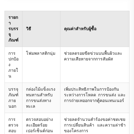
รายก
า
รบรร
วิธี
คุณค่าสำหรับผู้ซื้อ
จุ
ภัณฑ์
การ
โฟมพลาสติกนุ่ม
ช่วยลดรอยขีดข่วนบนพื้นผิวและ
ปกป้อ
ความเสียหายจากการสัมผัส
ง
ภายใ
น
บรรจุ
กล่องไม้แข็งแรง
เพิ่มประสิทธิภาพในการป้องกัน
ภัณฑ์
ทนทานสำหรับ
ระหว่างการโหลด การขนส่ง และ
ภาย
การขนส่งทาง
การถ่ายเทออกจากตู้คอนเทนเนอร์
นอก
ทะเล
การ
ตรวจสอบอย่าง
ช่วยลดจำนวนคำร้องขอค่าชดเชย
ตรวจ
ละเอียดร้อย
การเปลี่ยนสินค้า และความล่าช้า
สอบ
เปอร์เซ็นต์ก่อน
ของโครงการ