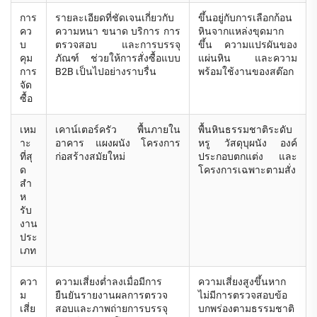
การ
รายละเอียดที่ชัดเจนเกี่ยวกับ
ขึ้นอยู่กับการเลือกก้อน
คว
ความหนา ขนาด บริการ การ
หินจากแหล่งขุดมาก
บ
ตรวจสอบ และการบรรจุ
ขึ้น ความแปรผันของ
คุม
ภัณฑ์ ช่วยให้การสั่งซื้อแบบ
แผ่นหิน และความ
การ
B2B เป็นไปอย่างราบรื่น
พร้อมใช้งานของสต๊อก
จัด
ซื้อ
เหม
เคาน์เตอร์ครัว พื้นภายใน
พื้นหินธรรมชาติระดับ
าะ
อาคาร แผงผนัง โครงการ
หรู วัสดุบุผนัง องค์
ที่สุ
ก่อสร้างสมัยใหม่
ประกอบตกแต่ง และ
ด
โครงการเฉพาะตามสั่ง
สำ
ห
รับ
งาน
ประ
เภท
ควา
ความเสี่ยงต่ำลงเมื่อมีการ
ความเสี่ยงสูงขึ้นหาก
ม
ยืนยันรายงานผลการตรวจ
ไม่มีการตรวจสอบข้อ
เสี่ย
สอบและภาพถ่ายการบรรจุ
บกพร่องตามธรรมชาติ