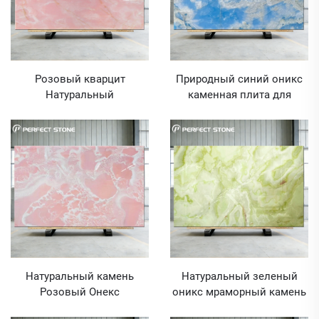
Розовый кварцит
Природный синий оникс
Натуральный
каменная плита для
кварцитовый слэб для
столешницы ванной
оптовой торговли Цена на
комнаты Цена мрамора
мрамор
фоновая стена оникс
поставщик напольной
плитки
Натуральный камень
Натуральный зеленый
Розовый Онекс
оникс мраморный камень
Мраморные плиты Цена
для облицовки стен