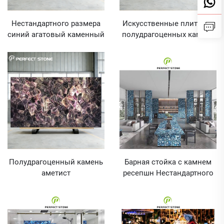
Нестандартного размера
Искусственные плиты из
синий агатовый каменный
полудрагоценных камней
слэб для барной стойки и
камня ресепшн
Полудрагоценный камень
Барная стойка с камнем
аметист
ресепшн Нестандартного
размера синий агатовый
каменный слэб