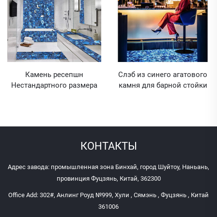
Камень ресепшн
Слэб из синего агатового
Нестандартного размера
камня для барной стойки
синий агатовый каменный
и ресепшн с
слэб для барной стойки
индивидуальными
размерами
КОНТАКТЫ
Адрес завода: промышленная зона Бинхай, город Шуйтоу, Наньань,
провинция Фуцзянь, Китай, 362300
Office Add: 302#, Анлинг Роуд №999, Хули , Сямэнь , Фуцзянь , Китай
361006