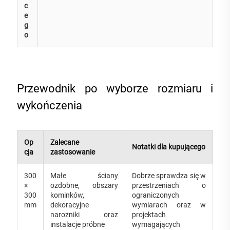
c
e
g
o
Przewodnik po wyborze rozmiaru i
wykończenia
Op
Zalecane
Notatki dla kupującego
cja
zastosowanie
300
Małe ściany
Dobrze sprawdza się w
×
ozdobne, obszary
przestrzeniach o
300
kominków,
ograniczonych
mm
dekoracyjne
wymiarach oraz w
narożniki oraz
projektach
instalacje próbne
wymagających