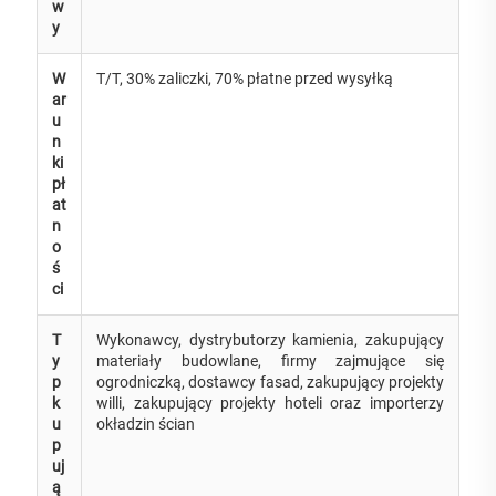
w
y
W
T/T, 30% zaliczki, 70% płatne przed wysyłką
ar
u
n
ki
pł
at
n
o
ś
ci
T
Wykonawcy, dystrybutorzy kamienia, zakupujący
y
materiały budowlane, firmy zajmujące się
p
ogrodniczką, dostawcy fasad, zakupujący projekty
k
willi, zakupujący projekty hoteli oraz importerzy
u
okładzin ścian
p
uj
ą