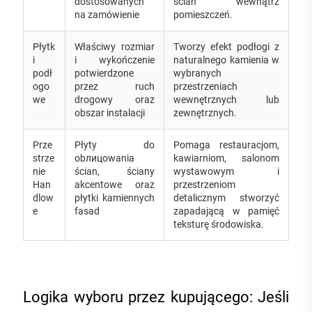
dostosowanych
ścian wewnątrz
na zamówienie
pomieszczeń.
Płytk
Właściwy rozmiar
Tworzy efekt podłogi z
i
i wykończenie
naturalnego kamienia w
podł
potwierdzone
wybranych
ogo
przez ruch
przestrzeniach
we
drogowy oraz
wewnętrznych lub
obszar instalacji
zewnętrznych.
Prze
Płyty do
Pomaga restauracjom,
strze
obлицowania
kawiarniom, salonom
nie
ścian, ściany
wystawowym i
Han
akcentowe oraz
przestrzeniom
dlow
płytki kamiennych
detalicznym stworzyć
e
fasad
zapadającą w pamięć
teksturę środowiska.
Logika wyboru przez kupującego: Jeśli