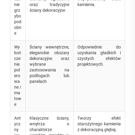
nie
oraz tradycyjne
kamienia.
grz
ściany dekoracyjne
ybo
pod
obn
e
Wy
Ściany wewnętrzne,
Odpowiednie do
koń
eleganckie obszary
uzyskania gładkich i
cze
dekoracyjne oraz
czystych efektów
nie
wybrane
projektowych.
pol
zastosowania na
ero
podłogach lub
wa
panelach
ne /
ma
tow
e
Ant
Klasyczne ściany,
Tworzy efekt
ycz
wnętrza o
starożytnego kamienia
ny
charakterze
z dekoracyjną głębią.