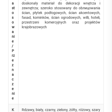
a
doskonały materiał do dekoracji wnętrza i
st
zewnętrza; szeroko stosowany do obлицowania
o
ścian, płytek podłogowych, ścian akcentowych,
s
fasad, kominków, ścian ogrodowych, willi, hoteli,
o
przestrzeni komercyjnych oraz projektów
w
krajobrazowych
a
ni
e
/
P
rz
e
z
n
a
c
z
e
ni
e
K
Rdzawy, biały, czarny, zielony, żółty, różowy, szary