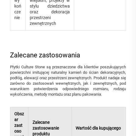
wy
wiejskim, projekty w
koń
stylu dziedzictwa
cze
oraz dekoracja
nie
przestrzeni
zewnętrznych
Zalecane zastosowania
Płytki Culture Stone są przeznaczone dla klientów poszukujących
powierzchni imitującej naturalny kamień do ścian dekoracyjnych,
podłóg, elewacji oraz przestrzeni zewnętrznych. Produkt nadaje się
zarówno do zastosowań wewnętrznych, jak i zewnętrznych, pod
warunkiem potwierdzenia odpowiedniego rozmiaru, rodzaju
wykończenia, metody montażu oraz planu pakowania.
Obsz
ar
Zalecane
zast
zastosowanie
Wartość dla kupującego
oso
produktu