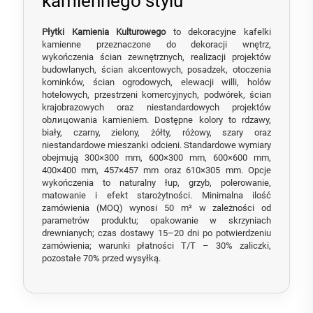
kamiennego stylu
Płytki Kamienia Kulturowego
to dekoracyjne kafelki
kamienne przeznaczone do dekoracji wnętrz,
wykończenia ścian zewnętrznych, realizacji projektów
budowlanych, ścian akcentowych, posadzek, otoczenia
kominków, ścian ogrodowych, elewacji willi, holów
hotelowych, przestrzeni komercyjnych, podwórek, ścian
krajobrazowych oraz niestandardowych projektów
obлицowania kamieniem. Dostępne kolory to rdzawy,
biały, czarny, zielony, żółty, różowy, szary oraz
niestandardowe mieszanki odcieni. Standardowe wymiary
obejmują 300×300 mm, 600×300 mm, 600×600 mm,
400×400 mm, 457×457 mm oraz 610×305 mm. Opcje
wykończenia to naturalny łup, grzyb, polerowanie,
matowanie i efekt starożytności. Minimalna ilość
zamówienia (MOQ) wynosi 50 m² w zależności od
parametrów produktu; opakowanie w skrzyniach
drewnianych; czas dostawy 15–20 dni po potwierdzeniu
zamówienia; warunki płatności T/T – 30% zaliczki,
pozostałe 70% przed wysyłką.