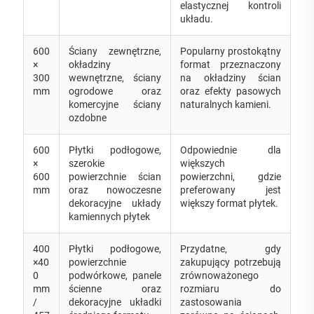
elastycznej kontroli
układu.
600
Ściany zewnętrzne,
Popularny prostokątny
×
okładziny
format przeznaczony
300
wewnętrzne, ściany
na okładziny ścian
mm
ogrodowe oraz
oraz efekty pasowych
komercyjne ściany
naturalnych kamieni.
ozdobne
600
Płytki podłogowe,
Odpowiednie dla
×
szerokie
większych
600
powierzchnie ścian
powierzchni, gdzie
mm
oraz nowoczesne
preferowany jest
dekoracyjne układy
większy format płytek.
kamiennych płytek
400
Płytki podłogowe,
Przydatne, gdy
×40
powierzchnie
zakupujący potrzebują
0
podwórkowe, panele
zrównoważonego
mm
ścienne oraz
rozmiaru do
/
dekoracyjne układki
zastosowania