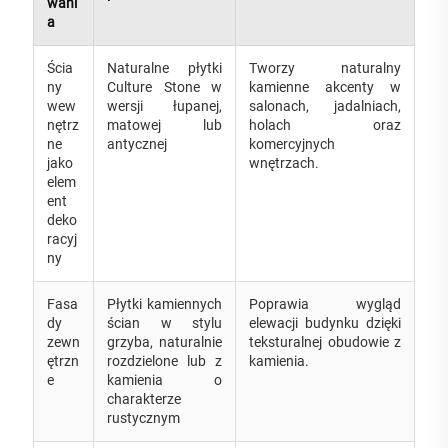
wani
a
Ścia
Naturalne płytki
Tworzy naturalny
ny
Culture Stone w
kamienne akcenty w
wew
wersji łupanej,
salonach, jadalniach,
nętrz
matowej lub
holach oraz
ne
antycznej
komercyjnych
jako
wnętrzach.
elem
ent
deko
racyj
ny
Fasa
Płytki kamiennych
Poprawia wygląd
dy
ścian w stylu
elewacji budynku dzięki
zewn
grzyba, naturalnie
teksturalnej obudowie z
ętrzn
rozdzielone lub z
kamienia.
e
kamienia o
charakterze
rustycznym