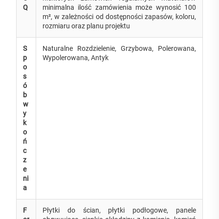
Q
minimalna ilość zamówienia może wynosić 100
m², w zależności od dostępności zapasów, koloru,
rozmiaru oraz planu projektu
S
Naturalne Rozdzielenie, Grzybowa, Polerowana,
p
Wypolerowana, Antyk
o
s
ó
b
w
y
k
o
ń
c
z
e
ni
a
F
Płytki do ścian, płytki podłogowe, panele