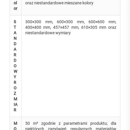
ol
oraz niestandardowe mieszane kolory
or
S
300×300 mm, 600×300 mm, 600×600 mm,
T
400×400 mm, 457×457 mm, 610×305 mm oraz
A
niestandardowe wymiary
N
D
A
R
D
O
W
Y
R
O
Z
M
IA
R
M
50 m² zgodnie z parametrami produktu; dla
O
niektórych zamówień regularnych materiałów