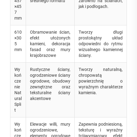
457
średniego formatu
zarówno na ścianach,
×45
jak i podłogach.
7
mm
610
Obramowanie ścian,
Tworzy długi
×30
efekt ułożonych
prostokątny układ
5
kamieni, dekoracja
odpowiedni do rytmu
mm
fasad oraz mury
wizualnego kamiennej
krajobrazowe
ściany.
Wy
Rustyczne ściany,
Tworzy naturalną,
koń
ogrodzeniowe ściany
chropowatą
cze
ogrodowe, obudowy
powierzchnię o
nie
zewnętrzne oraz
wyraźnym charakterze
Nat
teksturalne ściany
kamienia.
ural
akcentowe
Spli
t
Wy
Elewacje willi, mury
Zapewnia podniesioną,
koń
ogrodzeniowe,
teksturę i wyraźny
cze
elementy ogrodowe
trójwymiarowy efekt