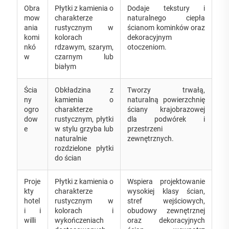
Obra
Płytki z kamienia o
Dodaje tekstury i
mow
charakterze
naturalnego ciepła
ania
rustycznym w
ścianom kominków oraz
komi
kolorach
dekoracyjnym
nkó
rdzawym, szarym,
otoczeniom.
w
czarnym lub
białym
Ścia
Obkładzina z
Tworzy trwałą,
ny
kamienia o
naturalną powierzchnię
ogro
charakterze
ściany krajobrazowej
dow
rustycznym, płytki
dla podwórek i
e
w stylu grzyba lub
przestrzeni
naturalnie
zewnętrznych.
rozdzielone płytki
do ścian
Proje
Płytki z kamienia o
Wspiera projektowanie
kty
charakterze
wysokiej klasy ścian,
hotel
rustycznym w
stref wejściowych,
i i
kolorach i
obudowy zewnętrznej
willi
wykończeniach
oraz dekoracyjnych