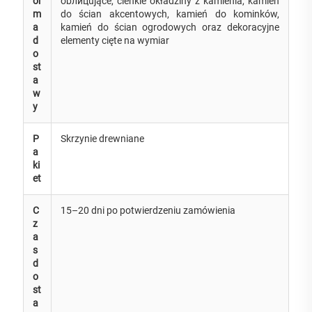
or
obлицujące, cienkie okładziny z kamienia, kamień
m
do ścian akcentowych, kamień do kominków,
a
kamień do ścian ogrodowych oraz dekoracyjne
d
elementy cięte na wymiar
o
st
a
w
y
P
Skrzynie drewniane
a
ki
et
C
15–20 dni po potwierdzeniu zamówienia
z
a
s
d
o
st
a