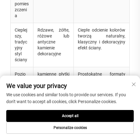
pomies
zczeni
a
Cieplej
Rdzawe, żółte,
Ciepłe odcienie kolorów
szy,
różowe lub
tworzą naturalny,
tradyc
antyczne
klasyczny i dekoracyjny
yjny
kamienie
efekt ściany.
styl
dekoracyjne
ściany
Pozio
kamienne płytki
Prostokątne formaty
my
dekoracyjne o
tworzą wyraźny rytm
We value your privacy
układ
wymiarach
wizualny w projektach
ściany
610×305 mm
okładzin i elewacji.
We use cookies and similar tools to provide our services. If you
o dużej
lub 600×300
don't want to accept all cookies, click Personalize cookies.
długoś
mm
ci
Accept all
Mały
Minimalna ilość
Niższa minimalna ilość
Personalize cookies
próbni
zamówienia
zamówienia pozwala
k lub
(MOQ) od 50 m²
zakupującym