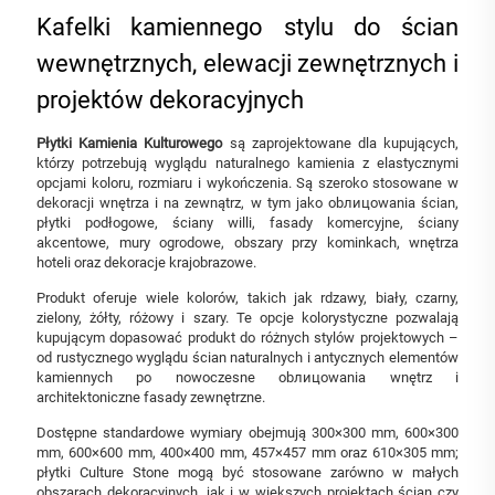
Kafelki kamiennego stylu do ścian
wewnętrznych, elewacji zewnętrznych i
projektów dekoracyjnych
Płytki Kamienia Kulturowego
są zaprojektowane dla kupujących,
którzy potrzebują wyglądu naturalnego kamienia z elastycznymi
opcjami koloru, rozmiaru i wykończenia. Są szeroko stosowane w
dekoracji wnętrza i na zewnątrz, w tym jako obлицowania ścian,
płytki podłogowe, ściany willi, fasady komercyjne, ściany
akcentowe, mury ogrodowe, obszary przy kominkach, wnętrza
hoteli oraz dekoracje krajobrazowe.
Produkt oferuje wiele kolorów, takich jak rdzawy, biały, czarny,
zielony, żółty, różowy i szary. Te opcje kolorystyczne pozwalają
kupującym dopasować produkt do różnych stylów projektowych –
od rustycznego wyglądu ścian naturalnych i antycznych elementów
kamiennych po nowoczesne obлицowania wnętrz i
architektoniczne fasady zewnętrzne.
Dostępne standardowe wymiary obejmują 300×300 mm, 600×300
mm, 600×600 mm, 400×400 mm, 457×457 mm oraz 610×305 mm;
płytki Culture Stone mogą być stosowane zarówno w małych
obszarach dekoracyjnych, jak i w większych projektach ścian czy