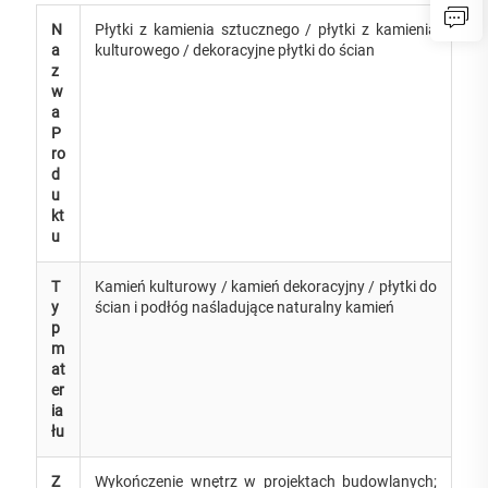
N
Płytki z kamienia sztucznego / płytki z kamienia
a
kulturowego / dekoracyjne płytki do ścian
z
w
a
P
ro
d
u
kt
u
T
Kamień kulturowy / kamień dekoracyjny / płytki do
y
ścian i podłóg naśladujące naturalny kamień
p
m
at
er
ia
łu
Z
Wykończenie wnętrz w projektach budowlanych;