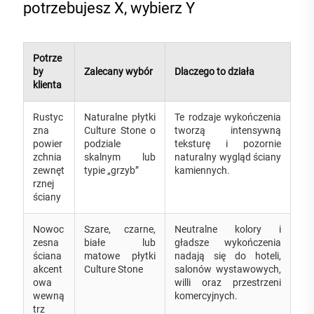
potrzebujesz X, wybierz Y
Potrze
by
Zalecany wybór
Dlaczego to działa
klienta
Rustyc
Naturalne płytki
Te rodzaje wykończenia
zna
Culture Stone o
tworzą intensywną
powier
podziale
teksturę i pozornie
zchnia
skalnym lub
naturalny wygląd ściany
zewnęt
typie „grzyb”
kamiennych.
rznej
ściany
Nowoc
Szare, czarne,
Neutralne kolory i
zesna
białe lub
gładsze wykończenia
ściana
matowe płytki
nadają się do hoteli,
akcent
Culture Stone
salonów wystawowych,
owa
willi oraz przestrzeni
wewną
komercyjnych.
trz