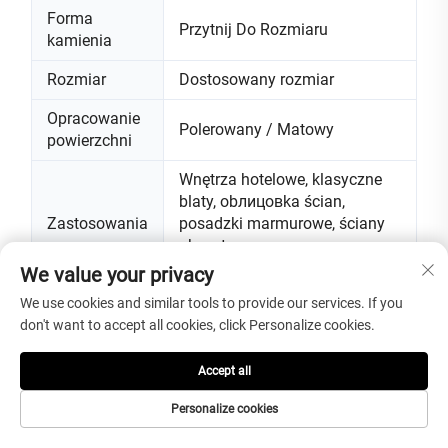
Forma
Przytnij Do Rozmiaru
kamienia
Rozmiar
Dostosowany rozmiar
Opracowanie
Polerowany / Matowy
powierzchni
Wnętrza hotelowe, klasyczne
blaty, obлицовka ścian,
Zastosowania
posadzki marmurowe, ściany
akcentowe oraz nowoczesne
projekty dekoracyjne
We value your privacy
We use cookies and similar tools to provide our services. If you
Jakość
1. klasa
don't want to accept all cookies, click Personalize cookies.
Sprawdzaj po jednym pod
kątem pęknięć, niepożądanych
Accept all
Kontrola
plam, wad powierzchni,
jakości
Personalize cookies
dokładności wymiarów oraz
stanu krawędzi