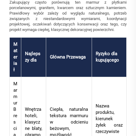
Zakupujący często porównują ten marmur z płytkami
porcelanowymi, granitem, kwarcem oraz sztucznym kamieniem.
Prawidłowy wybór zależy od wyglądu naturalnego, potrzeb
związanych z niestandardowymi wymiarami, koordynacji
projektowej, oczekiwań dotyczących konserwacji oraz tego, czy
projekt wymaga ciepłej, klasycznej dekoracyjnej powierzchni.
M
at
Najleps
Ryzyko dla
er
Główna Przewaga
zy dla
kupującego
ia
ł
M
ar
m
ur
Nazwa
B
Wnętrza
Ciepła, naturalna
produktu,
re
hoteli,
tekstura marmuru
kierunek
s
klasycz
w odcieniu
żyłek oraz
ci
ne blaty,
beżowym,
rzeczywiste
a
obramo
możliwość