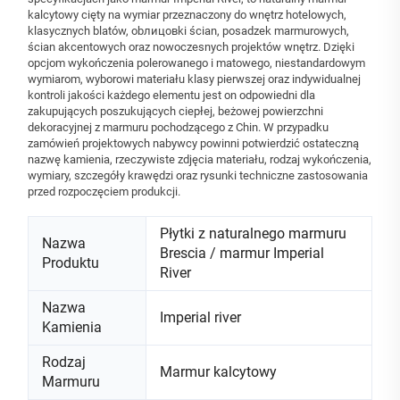
kalcytowy cięty na wymiar przeznaczony do wnętrz hotelowych,
klasycznych blatów, obлицовki ścian, posadzek marmurowych,
ścian akcentowych oraz nowoczesnych projektów wnętrz. Dzięki
opcjom wykończenia polerowanego i matowego, niestandardowym
wymiarom, wyborowi materiału klasy pierwszej oraz indywidualnej
kontroli jakości każdego elementu jest on odpowiedni dla
zakupujących poszukujących ciepłej, beżowej powierzchni
dekoracyjnej z marmuru pochodzącego z Chin. W przypadku
zamówień projektowych nabywcy powinni potwierdzić ostateczną
nazwę kamienia, rzeczywiste zdjęcia materiału, rodzaj wykończenia,
wymiary, szczegóły krawędzi oraz rysunki techniczne zastosowania
przed rozpoczęciem produkcji.
Płytki z naturalnego marmuru
Nazwa
Brescia / marmur Imperial
Produktu
River
Nazwa
Imperial river
Kamienia
Rodzaj
Marmur kalcytowy
Marmuru