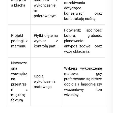
Klasyczn
marmuru z
oczekiwania
a blacha
wykończenie
dotyczące
m
konserwacji oraz
polerowanym
konstrukcję nośną.
Potwierdź spójność
Projekt
Płytki cięte na
koloru, grubość,
podłogi z
wymiar z
planowanie
marmuru
kontrolą partii
antypoślizgowe oraz
wzór układania.
Nowocze
sna
Wybierz wykończenie
wewnętrz
matowe, gdy
Opcja
na
preferowane są niższe
wykończenia
przestrze
odbicia i łagodniejszy
matowego
ń z
wrażeniowy ton
miększą
wizualny.
fakturą