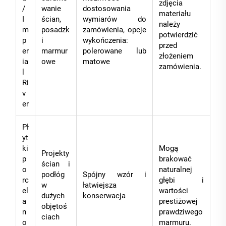
zdjęcia
/
wanie
dostosowania
materiału
I
ścian,
wymiarów do
należy
m
posadzk
zamówienia, opcje
potwierdzić
p
i
wykończenia:
przed
er
marmur
polerowane lub
złożeniem
ia
owe
matowe
zamówienia.
l
Ri
v
er
Pł
yt
ki
Mogą
Projekty
p
brakować
ścian i
o
naturalnej
podłóg
Spójny wzór i
rc
głębi i
w
łatwiejsza
el
wartości
dużych
konserwacja
a
prestiżowej
objętoś
n
prawdziwego
ciach
o
marmuru.