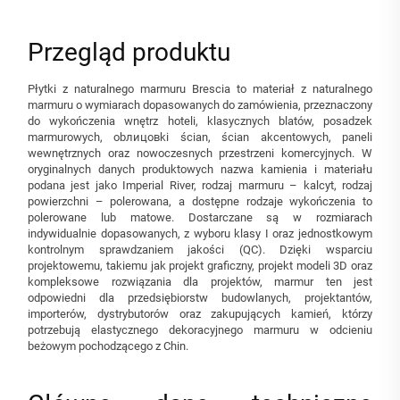
Przegląd produktu
Płytki z naturalnego marmuru Brescia to materiał z naturalnego
marmuru o wymiarach dopasowanych do zamówienia, przeznaczony
do wykończenia wnętrz hoteli, klasycznych blatów, posadzek
marmurowych, obлицовki ścian, ścian akcentowych, paneli
wewnętrznych oraz nowoczesnych przestrzeni komercyjnych. W
oryginalnych danych produktowych nazwa kamienia i materiału
podana jest jako Imperial River, rodzaj marmuru – kalcyt, rodzaj
powierzchni – polerowana, a dostępne rodzaje wykończenia to
polerowane lub matowe. Dostarczane są w rozmiarach
indywidualnie dopasowanych, z wyboru klasy I oraz jednostkowym
kontrolnym sprawdzaniem jakości (QC). Dzięki wsparciu
projektowemu, takiemu jak projekt graficzny, projekt modeli 3D oraz
kompleksowe rozwiązania dla projektów, marmur ten jest
odpowiedni dla przedsiębiorstw budowlanych, projektantów,
importerów, dystrybutorów oraz zakupujących kamień, którzy
potrzebują elastycznego dekoracyjnego marmuru w odcieniu
beżowym pochodzącego z Chin.