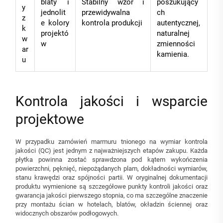
blaty i
Stabilny wzór i
poszukujący
y
jednolit
przewidywalna
ch
z
e kolory
kontrola produkcji
autentycznej,
k
projektó
naturalnej
w
w
zmienności
ar
kamienia.
u
Kontrola jakości i wsparcie
projektowe
W przypadku zamówień marmuru tnionego na wymiar kontrola
jakości (QC) jest jednym z najważniejszych etapów zakupu. Każda
płytka powinna zostać sprawdzona pod kątem wykończenia
powierzchni, pęknięć, niepożądanych plam, dokładności wymiarów,
stanu krawędzi oraz spójności partii. W oryginalnej dokumentacji
produktu wymienione są szczegółowe punkty kontroli jakości oraz
gwarancja jakości pierwszego stopnia, co ma szczególne znaczenie
przy montażu ścian w hotelach, blatów, okładzin ściennej oraz
widocznych obszarów podłogowych.