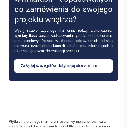
do zamówienia do swojego
projektu wnętrza?
Wyślij nazwę żądanego kamienia, rodzaj wykończenia,
wymiary, ilość, obszar zastosowania, rysunki techniczne oraz
port docelowy. Pomoc w doborze odpowiednich odmian
marmuru, szczegółach kontroli jakości oraz informacjach o
materiale gotowym do realizacji projektu.
Zażądaj szczegółów dotyczących marmuru
Płytki z naturalnego marmuru Brescia, wymieniane również w
specyfikacjach jako marmur Imperial River, to naturalny marmur