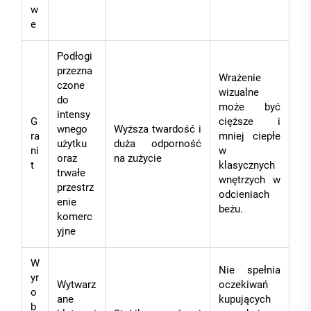
w
e
Podłogi
przezna
Wrażenie
czone
wizualne
do
może być
intensy
G
cięższe i
wnego
Wyższa twardość i
ra
mniej ciepłe
użytku
duża odporność
ni
w
oraz
na zużycie
t
klasycznych
trwałe
wnętrzych w
przestrz
odcieniach
enie
beżu.
komerc
yjne
W
Nie spełnia
yr
Wytwarz
oczekiwań
o
ane
kupujących
b