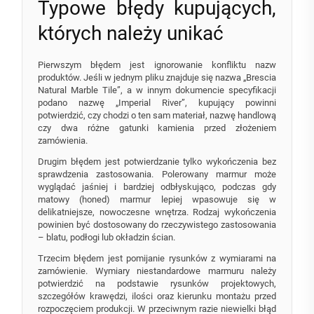
Typowe błędy kupujących,
których należy unikać
Pierwszym błędem jest ignorowanie konfliktu nazw
produktów. Jeśli w jednym pliku znajduje się nazwa „Brescia
Natural Marble Tile”, a w innym dokumencie specyfikacji
podano nazwę „Imperial River”, kupujący powinni
potwierdzić, czy chodzi o ten sam materiał, nazwę handlową
czy dwa różne gatunki kamienia przed złożeniem
zamówienia.
Drugim błędem jest potwierdzanie tylko wykończenia bez
sprawdzenia zastosowania. Polerowany marmur może
wyglądać jaśniej i bardziej odbłyskująco, podczas gdy
matowy (honed) marmur lepiej wpasowuje się w
delikatniejsze, nowoczesne wnętrza. Rodzaj wykończenia
powinien być dostosowany do rzeczywistego zastosowania
– blatu, podłogi lub okładzin ścian.
Trzecim błędem jest pomijanie rysunków z wymiarami na
zamówienie. Wymiary niestandardowe marmuru należy
potwierdzić na podstawie rysunków projektowych,
szczegółów krawędzi, ilości oraz kierunku montażu przed
rozpoczęciem produkcji. W przeciwnym razie niewielki błąd