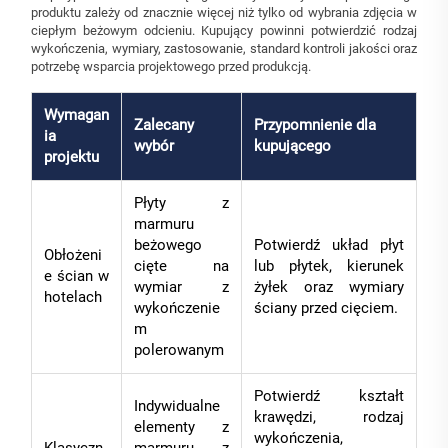
produktu zależy od znacznie więcej niż tylko od wybrania zdjęcia w
ciepłym beżowym odcieniu. Kupujący powinni potwierdzić rodzaj
wykończenia, wymiary, zastosowanie, standard kontroli jakości oraz
potrzebę wsparcia projektowego przed produkcją.
Wymagan
Zalecany
Przypomnienie dla
ia
wybór
kupującego
projektu
Płyty z
marmuru
beżowego
Potwierdź układ płyt
Obłożeni
cięte na
lub płytek, kierunek
e ścian w
wymiar z
żyłek oraz wymiary
hotelach
wykończenie
ściany przed cięciem.
m
polerowanym
Potwierdź kształt
Indywidualne
krawędzi, rodzaj
elementy z
wykończenia,