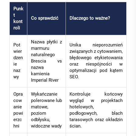
Punk
t
Co sprawdzić
Dlaczego to ważne?
kont
roli
Nazwa płytki z
Pot
Unika nieporozumień
marmuru
wier
związanych z cytowaniem,
naturalnego
dzen
błędowego etykietowania
Brescia vs
ie
oraz niespójności w
nazwa
naz
optymalizacji pod kątem
kamienia
wy
SEO.
Imperial River
Opra
Wykańczanie
Kontroluje końcowy
cow
polerowane lub
wygląd w projektach
anie
matowe,
hotelowych,
powi
poziom
podłogowych, blach
erzc
odbłysku,
tarasowych oraz okładzin
hni
widoczne wady
ścian.