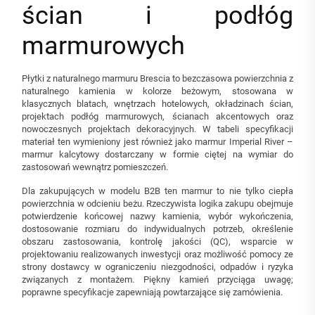
ścian i podłóg
marmurowych
Płytki z naturalnego marmuru Brescia to bezczasowa powierzchnia z
naturalnego kamienia w kolorze beżowym, stosowana w
klasycznych blatach, wnętrzach hotelowych, okładzinach ścian,
projektach podłóg marmurowych, ścianach akcentowych oraz
nowoczesnych projektach dekoracyjnych. W tabeli specyfikacji
materiał ten wymieniony jest również jako marmur Imperial River –
marmur kalcytowy dostarczany w formie ciętej na wymiar do
zastosowań wewnątrz pomieszczeń.
Dla zakupujących w modelu B2B ten marmur to nie tylko ciepła
powierzchnia w odcieniu beżu. Rzeczywista logika zakupu obejmuje
potwierdzenie końcowej nazwy kamienia, wybór wykończenia,
dostosowanie rozmiaru do indywidualnych potrzeb, określenie
obszaru zastosowania, kontrolę jakości (QC), wsparcie w
projektowaniu realizowanych inwestycji oraz możliwość pomocy ze
strony dostawcy w ograniczeniu niezgodności, odpadów i ryzyka
związanych z montażem. Piękny kamień przyciąga uwagę;
poprawne specyfikacje zapewniają powtarzające się zamówienia.