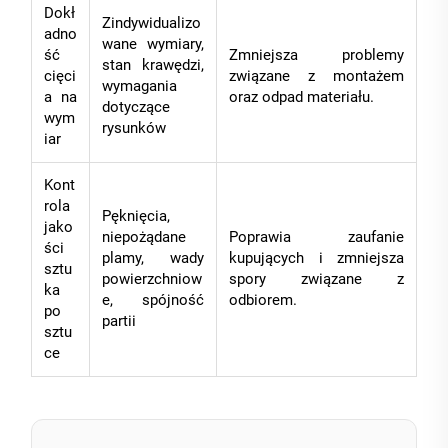
Dokł
Zindywidualizo
adno
wane wymiary,
ść
Zmniejsza problemy
stan krawędzi,
cięci
związane z montażem
wymagania
a na
oraz odpad materiału.
dotyczące
wym
rysunków
iar
Kont
rola
Pęknięcia,
jako
niepożądane
Poprawia zaufanie
ści
plamy, wady
kupujących i zmniejsza
sztu
powierzchniow
spory związane z
ka
e, spójność
odbiorem.
po
partii
sztu
ce