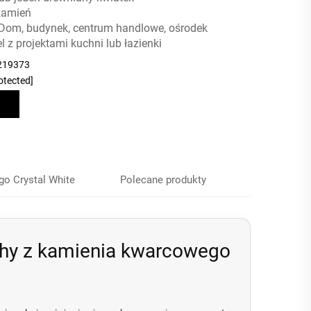
kamień
 Dom, budynek, centrum handlowe, ośrodek
el z projektami kuchni lub łazienki
219373
otected]
go Crystal White
Polecane produkty
chy z kamienia kwarcowego