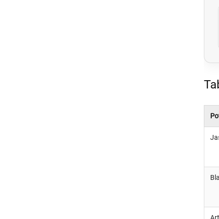
Ta
Po
Ja
Bl
Ar