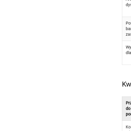
dy
Po
b
za
Wy
dl
Kw
Pr
do
po
Ko