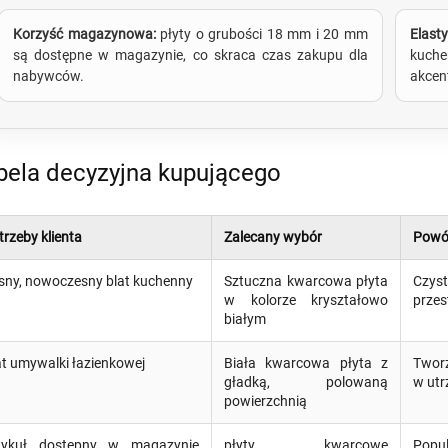
Korzyść magazynowa:
płyty o grubości 18 mm i 20 mm
Elas
są dostępne w magazynie, co skraca czas zakupu dla
kuche
nabywców.
akcen
bela decyzyjna kupującego
trzeby klienta
Zalecany wybór
Pow
sny, nowoczesny blat kuchenny
Sztuczna kwarcowa płyta
Czyst
w kolorze kryształowo
przes
białym
at umywalki łazienkowej
Biała kwarcowa płyta z
Tworz
gładką, polowaną
w utr
powierzchnią
tykuł dostępny w magazynie
płyty kwarcowe
Popu