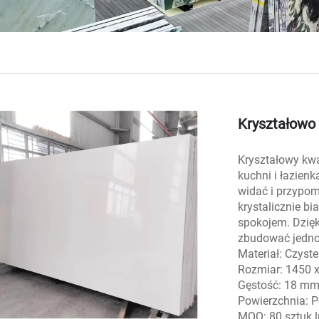
Kryształowo 
Kryształowy kw
kuchni i łazienk
widać i przypomi
krystalicznie b
spokojem. Dzięk
zbudować jednoli
Materiał: Czyste
Rozmiar: 1450 x
Gęstość: 18 m
Powierzchnia: 
MOQ: 80 sztuk l