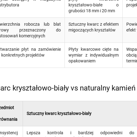
strybutora
kryształowo-białe o
proje
grubości 18 mm i 20 mm
wierzchnia robocza lub blat
Sztuczny kwarc z efektem
Powi
arowy przeznaczony do
migoczących kryształów
efekt
stosowań komercyjnych
twarzanie płyt na zamówienie
Płyty kwarcowe cięte na
Wspa
a konkretnych projektów
wymiar z indywidualnym
obcią
opakowaniem
termi
arc kryształowo-biały vs naturalny kamień 
zedmiot
Sztuczny kwarc kryształowo-biały
równania
nsystencj
Lepsza kontrola i bardziej odpowiedni do