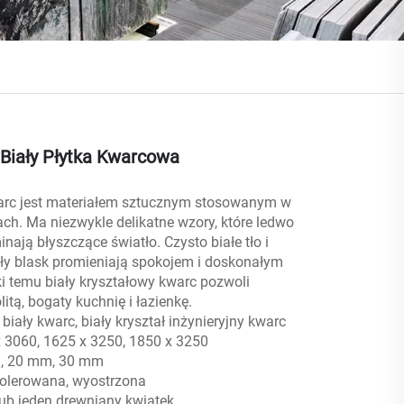
Biały Płytka Kwarcowa
arc jest materiałem sztucznym stosowanym w
ach. Ma niezwykle delikatne wzory, które ledwo
nają błyszczące światło. Czysto białe tło i
iały blask promieniają spokojem i doskonałym
i temu biały kryształowy kwarc pozwoli
tą, bogaty kuchnię i łazienkę.
 biały kwarc, biały kryształ inżynieryjny kwarc
 3060, 1625 x 3250, 1850 x 3250
m, 20 mm, 30 mm
Polerowana, wyostrzona
ub jeden drewniany kwiatek