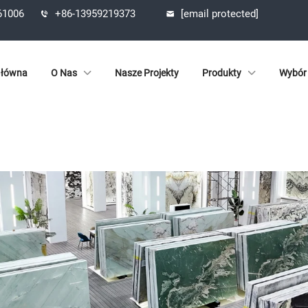
361006
+86-13959219373
[email protected]
Główna
O Nas
Nasze Projekty
Produkty
Wybór 