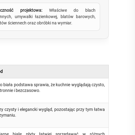
tyczność projektowa:
Właściwe do blach
nnych, umywalki łazienkowej, blatów barowych,
tów ściennech oraz obróbki na wymiar.
ód
o biała podstawa sprawia, że kuchnie wyglądają czysto,
tronnie i bezczasowo.
y czysty i elegancki wygląd, pozostając przy tym łatwa
zymaniu.
larne białe płyty łatwiej sprzedawać w różnych