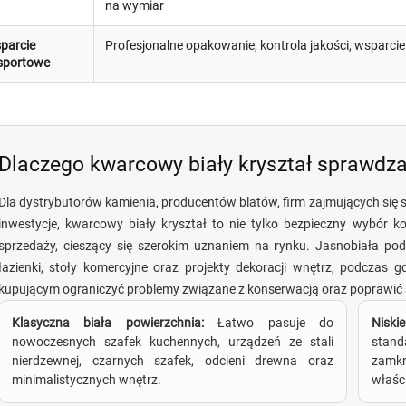
na wymiar
parcie
Profesjonalne opakowanie, kontrola jakości, wsparci
sportowe
Dlaczego kwarcowy biały kryształ sprawdza
Dla dystrybutorów kamienia, producentów blatów, firm zajmujących się 
inwestycje, kwarcowy biały kryształ to nie tylko bezpieczny wybór k
sprzedaży, cieszący się szerokim uznaniem na rynku. Jasnobiała pod
łazienki, stoły komercyjne oraz projekty dekoracji wnętrz, podczas
kupującym ograniczyć problemy związane z konserwacją oraz poprawić s
Klasyczna biała powierzchnia:
Łatwo pasuje do
Niski
nowoczesnych szafek kuchennych, urządzeń ze stali
stan
nierdzewnej, czarnych szafek, odcieni drewna oraz
zamk
minimalistycznych wnętrz.
właśc