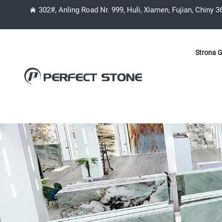
302#, Anling Road Nr. 999, Huli, Xiamen, Fujian, Chiny 
Strona 