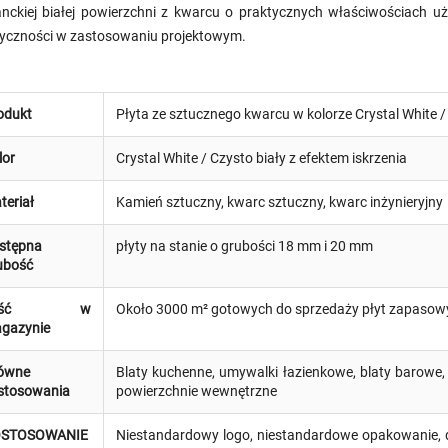
anckiej białej powierzchni z kwarcu o praktycznych właściwościach uż
tyczności w zastosowaniu projektowym.
odukt
Płyta ze sztucznego kwarcu w kolorze Crystal White /
lor
Crystal White / Czysto biały z efektem iskrzenia
teriał
Kamień sztuczny, kwarc sztuczny, kwarc inżynieryjny
stępna
płyty na stanie o grubości 18 mm i 20 mm
ubość
lość w
Około 3000 m² gotowych do sprzedaży płyt zapasow
gazynie
ówne
Blaty kuchenne, umywalki łazienkowe, blaty barowe,
stosowania
powierzchnie wewnętrzne
STOSOWANIE
Niestandardowy logo, niestandardowe opakowanie, d