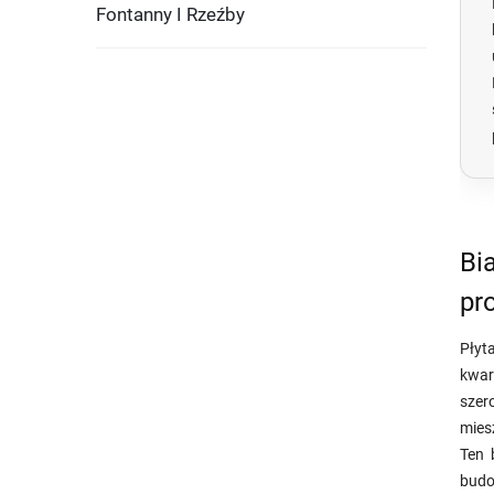
Fontanny I Rzeźby
Bi
pr
Płyt
kwar
szer
mies
Ten 
budo