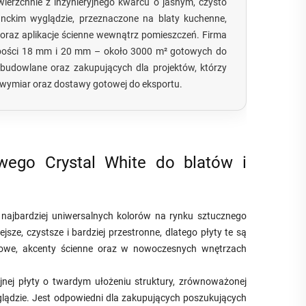
wierzchnie z inżynieryjnego kwarcu o jasnym, czysto
anckim wyglądzie, przeznaczone na blaty kuchenne,
 oraz aplikacje ścienne wewnątrz pomieszczeń. Firma
rubości 18 mm i 20 mm – około 3000 m² gotowych do
budowlane oraz zakupujących dla projektów, którzy
 wymiar oraz dostawy gotowej do eksportu.
wego Crystal White do blatów i
i najbardziej uniwersalnych kolorów na rynku sztucznego
jsze, czystsze i bardziej przestronne, dlatego płyty te są
arowe, akcenty ścienne oraz w nowoczesnych wnętrzach
jnej płyty o twardym ułożeniu struktury, zrównoważonej
glądzie. Jest odpowiedni dla zakupujących poszukujących