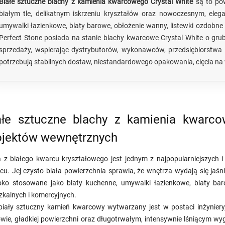
Białe sztuczne blachy z kamienia kwarcowego Crystal White
są to po
białym tle, delikatnym iskrzeniu kryształów oraz nowoczesnym, eleg
umywalki łazienkowe, blaty barowe, obłożenie wanny, listewki ozdobne
Perfect Stone posiada na stanie blachy kwarcowe Crystal White o g
sprzedaży, wspierając dystrybutorów, wykonawców, przedsiębiorstwa 
potrzebują stabilnych dostaw, niestandardowego opakowania, cięcia na
ałe sztuczne blachy z kamienia kwarco
ojektów wewnętrznych
a z białego kwarcu kryształowego jest jednym z najpopularniejszych 
cu. Jej czysto biała powierzchnia sprawia, że wnętrza wydają się jaśnie
oko stosowane jako blaty kuchenne, umywalki łazienkowe, blaty b
zkalnych i komercyjnych.
biały sztuczny kamień kwarcowy wytwarzany jest w postaci inżyniery
wie, gładkiej powierzchni oraz długotrwałym, intensywnie lśniącym wy