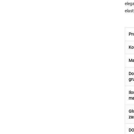
eleg
elas
Pr
Ko
Ma
Do
gr
I
ma
Gł
za
DO