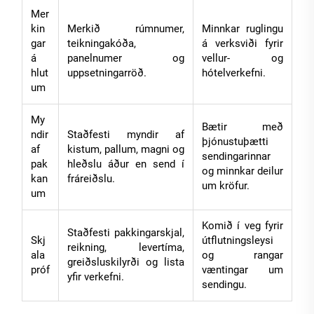
Mer
kin
Merkið rúmnumer,
Minnkar ruglingu
gar
teikningakóða,
á verksviði fyrir
á
panelnumer og
vellur- og
hlut
uppsetningarröð.
hótelverkefni.
um
My
Bætir með
ndir
Staðfesti myndir af
þjónustuþætti
af
kistum, pallum, magni og
sendingarinnar
pak
hleðslu áður en send í
og minnkar deilur
kan
fráreiðslu.
um kröfur.
um
Komið í veg fyrir
Staðfesti pakkingarskjal,
Skj
útflutningsleysi
reikning, levertíma,
ala
og rangar
greiðsluskilyrði og lista
próf
væntingar um
yfir verkefni.
sendingu.