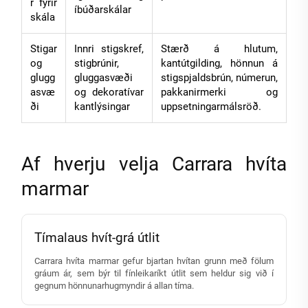
r fyrir
íbúðarskálar
skála
Stigar
Innri stigskref,
Stærð á hlutum,
og
stigbrúnir,
kantútgilding, hönnun á
glugg
gluggasvæði
stigspjaldsbrún, númerun,
asvæ
og dekoratívar
pakkanirmerki og
ði
kantlýsingar
uppsetningarmálsröð.
Af hverju velja Carrara hvíta
marmar
Tímalaus hvít-grá útlit
Carrara hvíta marmar gefur bjartan hvítan grunn með fölum
gráum ár, sem býr til fínleikaríkt útlit sem heldur sig við í
gegnum hönnunarhugmyndir á allan tíma.