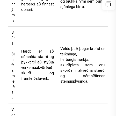
og þjúkka rými sem þurfa
nr
herbergi að finnast
sjónlega birtu.
ý
opnari.
m
is
S
ér
s
ni
Veldu það þegar krefst er
Hægt er að
ði
teikninga,
sérsníða stærð og
n
herbergismerkja,
þykkt til að styðja
fr
skurðplata sem eru
verkefnaákvörðuð
a
skorðar í ákveðna stærð
skurð- og
m
og sérsníðinnar
framleiðsluverk.
le
steinupplýsinga.
ið
sl
a
V
er