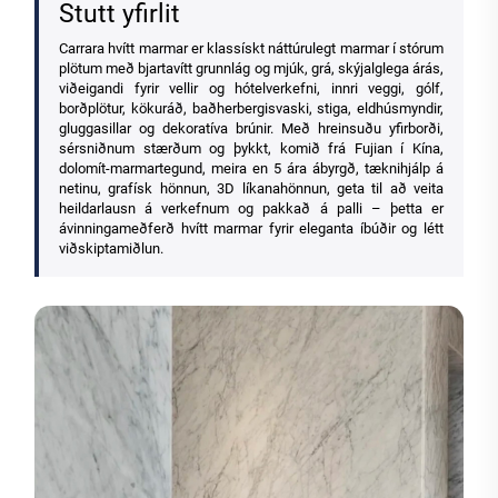
Stutt yfirlit
Carrara hvítt marmar er klassískt náttúrulegt marmar í stórum
plötum með bjartavítt grunnlág og mjúk, grá, skýjalglega árás,
viðeigandi fyrir vellir og hótelverkefni, innri veggi, gólf,
borðplötur, kökuráð, baðherbergisvaski, stiga, eldhúsmyndir,
gluggasillar og dekoratíva brúnir. Með hreinsuðu yfirborði,
sérsniðnum stærðum og þykkt, komið frá Fujian í Kína,
dolomít-marmartegund, meira en 5 ára ábyrgð, tæknihjálp á
netinu, grafísk hönnun, 3D líkanahönnun, geta til að veita
heildarlausn á verkefnum og pakkað á palli – þetta er
ávinningameðferð hvítt marmar fyrir eleganta íbúðir og létt
viðskiptamiðlun.