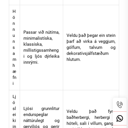
H
ö
n
n
Passar við nútíma,
u
Veldu það þegar ein stein
minimalistíska,
n
þarf að virka á veggjum,
klassíska,
s
gólfum, talvum og
millistigssamheng
a
dekoratívsjálfstæðum
i og ljós dýrleika
m
hlutum.
innrými.
h
æ
fn
i
Lj
ó
sl
Ljósi grunnlitur
Veldu það fyrir
ei
endurspeglar
baðherbergi, herbergi í
ki
náttúrulegt og
hóteli, sali í villum, ganga
in
gerviljós og gerir