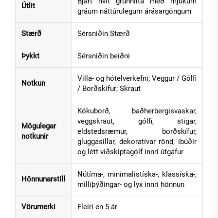
Bjart hvít grunnlita með mjúkum
Útlit
gráum náttúrulegum árásargöngum
Stærð
Sérsniðin Stærð
Þykkt
Sérsniðin beiðni
Villa- og hótelverkefni; Veggur / Gólfi
Notkun
/ Borðskífur; Skraut
Kökuborð, baðherbergisvaskar,
veggskraut, gólfi, stigar,
Mögulegar
eldstedsræmur, borðskífur,
notkunir
gluggasillar, dekoratívar rönd, íbúðir
og létt viðskiptagólf innri útgáfur
Nútíma-, minimalistíska-, klassíska-,
Hönnunarstíll
milliþýðingar- og lyx innri hönnun
Vörumerki
Fleiri en 5 ár