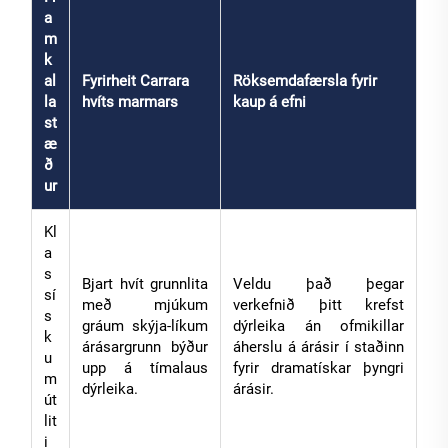
a
m
k
al
Fyrirheit Carrara
Röksemdafærsla fyrir
la
hvíts marmars
kaup á efni
st
æ
ð
ur
Kl
a
s
Bjart hvít grunnlita
Veldu það þegar
sí
með mjúkum
verkefnið þitt krefst
s
gráum skýja-líkum
dýrleika án ofmikillar
k
árásargrunn býður
áherslu á árásir í staðinn
u
upp á tímalaus
fyrir dramatískar þyngri
m
dýrleika.
árásir.
út
lit
i