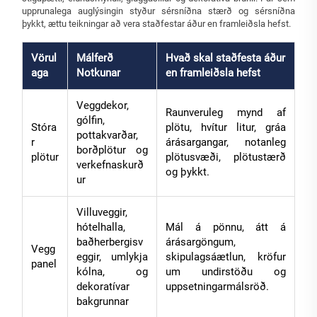
upprunalega auglýsingin styður sérsníðna stærð og sérsníðna
þykkt, ættu teikningar að vera staðfestar áður en framleiðsla hefst.
Vörul
Málferð
Hvað skal staðfesta áður
aga
Notkunar
en framleiðsla hefst
Veggdekor,
Raunveruleg mynd af
gólfin,
Stóra
plötu, hvítur litur, gráa
pottakvarðar,
r
árásargangar, notanleg
borðplötur og
plötur
plötusvæði, plötustærð
verkefnaskurð
og þykkt.
ur
Villuveggir,
hótelhalla,
Mál á pönnu, átt á
baðherbergisv
árásargöngum,
Vegg
eggir, umlykja
skipulagsáætlun, kröfur
panel
kólna, og
um undirstöðu og
dekoratívar
uppsetningarmálsröð.
bakgrunnar