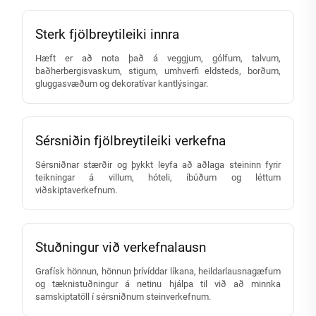
Sterk fjölbreytileiki innra
Hæft er að nota það á veggjum, gólfum, talvum,
baðherbergisvaskum, stigum, umhverfi eldsteds, borðum,
gluggasvæðum og dekoratívar kantlýsingar.
Sérsniðin fjölbreytileiki verkefna
Sérsniðnar stærðir og þykkt leyfa að aðlaga steininn fyrir
teikningar á villum, hóteli, íbúðum og léttum
viðskiptaverkefnum.
Stuðningur við verkefnalausn
Grafísk hönnun, hönnun þrívíddar líkana, heildarlausnagæfum
og tæknistuðningur á netinu hjálpa til við að minnka
samskiptatöll í sérsniðnum steinverkefnum.