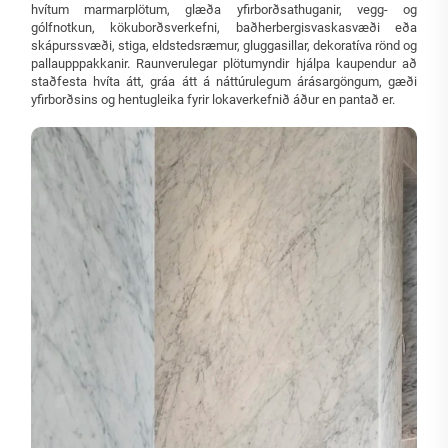
hvítum marmarplötum, glæða yfirborðsathuganir, vegg- og
gólfnotkun, kökuborðsverkefni, baðherbergisvaskasvæði eða
skápurssvæði, stiga, eldstedsræmur, gluggasillar, dekoratíva rönd og
pallaupppakkanir. Raunverulegar plötumyndir hjálpa kaupendur að
staðfesta hvíta átt, gráa átt á náttúrulegum árásargöngum, gæði
yfirborðsins og hentugleika fyrir lokaverkefnið áður en pantað er.