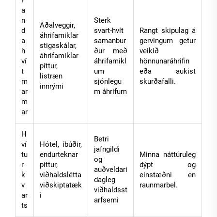
a
n
Sterk
Aðalveggir,
d
svart-hvít
Rangt skipulag á
áhrifamiklar
a
samanbur
gervingum getur
stigaskálar,
h
ður með
veikið
áhrifamiklar
ví
áhrifamikl
hönnunaráhrifin
píttur,
t
um
eða aukist
listræn
m
sjónlegu
skurðafalli.
innrými
ar
m áhrifum
m
ar
H
Betri
ví
Hótel, íbúðir,
jafngildi
tu
endurteknar
Minna náttúruleg
og
r
píttur,
dýpt og
auðveldari
k
viðhaldslétta
einstæðni en
dagleg
v
viðskiptatæk
raunmarbel.
viðhaldsst
ar
i
arfsemi
ts