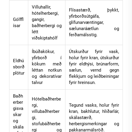
Villuhallir,
Flísastærð, þykkt,
hótelherbergi,
yfirborðsútgáfa,
Gólffl
gangir,
glífunarvæntingar,
ísar
baðherbergi og
sælunaráætlun og
létt
ferðamálsstig.
viðskiptahólf
Íbúðakökur,
Útskurður fyrir vask,
yfirborð í
holur fyrir kran, útskurður
Eldhú
kökum með
fyrir eldhýsi, brúnarform,
sborð
léttan notkun
sælun, vernd gegn
plötur
og dekoratívar
flekkjum og leiðbeiningar
talvur
fyrir hreinsun.
Baðh
Hótelbaðherbe
erber
rgi,
Tegund vasks, holur fyrir
gisva
villubaðherber
kran, bakhlutur, hliðarlár,
skar
gi,
skálastærð,
og
stofubáðherbe
herbergismerkingar og
skála
rgi og
pakkanarmálsröð.