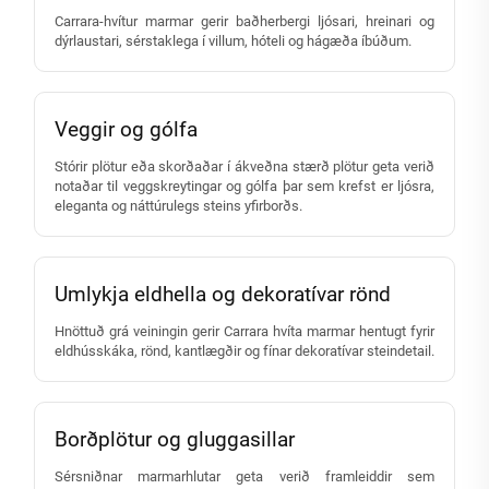
Carrara-hvítur marmar gerir baðherbergi ljósari, hreinari og
dýrlaustari, sérstaklega í villum, hóteli og hágæða íbúðum.
Veggir og gólfa
Stórir plötur eða skorðaðar í ákveðna stærð plötur geta verið
notaðar til veggskreytingar og gólfa þar sem krefst er ljósra,
eleganta og náttúrulegs steins yfirborðs.
Umlykja eldhella og dekoratívar rönd
Hnöttuð grá veiningin gerir Carrara hvíta marmar hentugt fyrir
eldhússkáka, rönd, kantlægðir og fínar dekoratívar steindetail.
Borðplötur og gluggasillar
Sérsniðnar marmarhlutar geta verið framleiddir sem