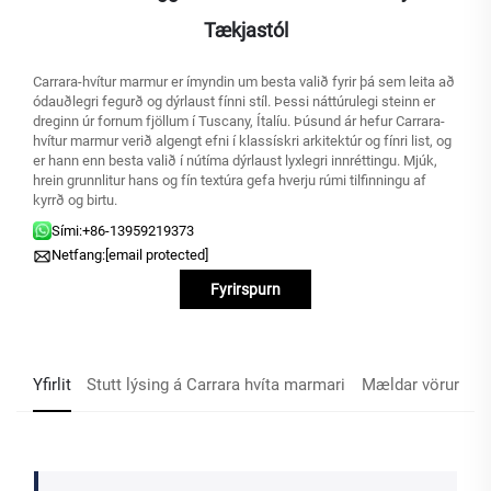
Tækjastól
Carrara-hvítur marmur er ímyndin um besta valið fyrir þá sem leita að
ódauðlegri fegurð og dýrlaust fínni stíl. Þessi náttúrulegi steinn er
dreginn úr fornum fjöllum í Tuscany, Ítalíu. Þúsund ár hefur Carrara-
hvítur marmur verið algengt efni í klassískri arkitektúr og fínri list, og
er hann enn besta valið í nútíma dýrlaust lyxlegri innréttingu. Mjúk,
hrein grunnlitur hans og fín textúra gefa hverju rúmi tilfinningu af
kyrrð og birtu.
Sími:
+86-13959219373
Netfang:
[email protected]
Fyrirspurn
Yfirlit
Stutt lýsing á Carrara hvíta marmari
Mældar vörur