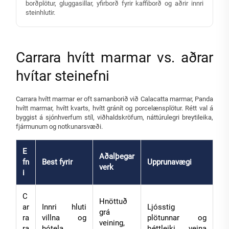
borðplötur, gluggasillar, yfirborð fyrir kaffiborð og aðrir innri
steinhlutir.
Carrara hvítt marmar vs. aðrar
hvítar steinefni
Carrara hvítt marmar er oft samanborið við Calacatta marmar, Panda
hvítt marmar, hvítt kvarts, hvítt gránít og porcelænsplötur. Rétt val á
byggist á sjónhverfum stíl, viðhaldskröfum, náttúrulegri breytileika,
fjármunum og notkunarsvæði.
E
Aðalþegar
fn
Best fyrir
Upprunavægi
verk
i
C
Hnöttuð
ar
Innri hluti
Ljósstig
grá
ra
villna og
plötunnar og
veining,
ra
hótela,
þéttleiki veina