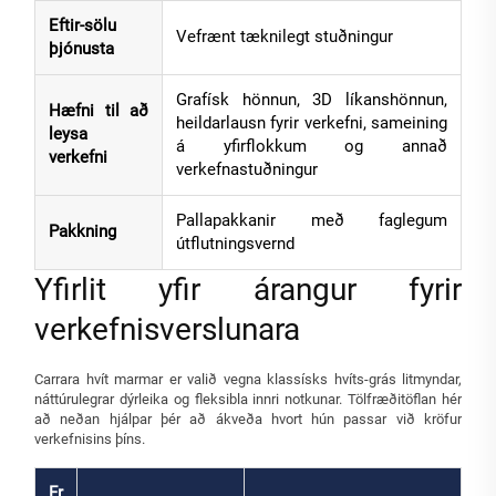
Eftir-sölu
Vefrænt tæknilegt stuðningur
þjónusta
Grafísk hönnun, 3D líkanshönnun,
Hæfni til að
heildarlausn fyrir verkefni, sameining
leysa
á yfirflokkum og annað
verkefni
verkefnastuðningur
Pallapakkanir með faglegum
Pakkning
útflutningsvernd
Yfirlit yfir árangur fyrir
verkefnisverslunara
Carrara hvít marmar er valið vegna klassísks hvíts-grás litmyndar,
náttúrulegrar dýrleika og fleksibla innri notkunar. Tölfræðitöflan hér
að neðan hjálpar þér að ákveða hvort hún passar við kröfur
verkefnisins þíns.
Fr