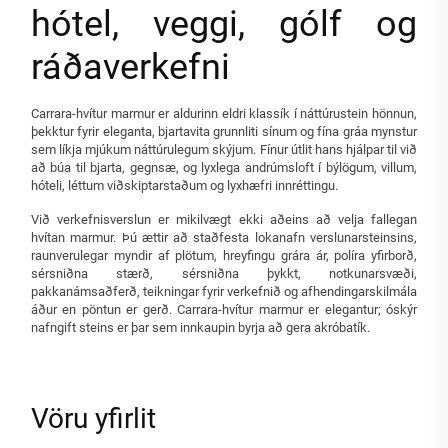
hótel, veggi, gólf og
ráðaverkefni
Carrara-hvítur marmur er aldurinn eldri klassík í náttúrustein hönnun,
þekktur fyrir eleganta, bjartavita grunnliti sínum og fína gráa mynstur
sem líkja mjúkum náttúrulegum skýjum. Fínur útlit hans hjálpar til við
að búa til bjarta, gegnsæ, og lyxlega andrúmsloft í býlögum, villum,
hóteli, léttum viðskiptarstaðum og lyxhæfri innréttingu.
Við verkefnisverslun er mikilvægt ekki aðeins að velja fallegan
hvítan marmur. Þú ættir að staðfesta lokanafn verslunarsteinsins,
raunverulegar myndir af plötum, hreyfingu grára ár, políra yfirborð,
sérsniðna stærð, sérsniðna þykkt, notkunarsvæði,
pakkanámsaðferð, teikningar fyrir verkefnið og afhendingarskilmála
áður en pöntun er gerð. Carrara-hvítur marmur er elegantur; óskýr
nafngift steins er þar sem innkaupin byrja að gera akróbatík.
Vöru yfirlit