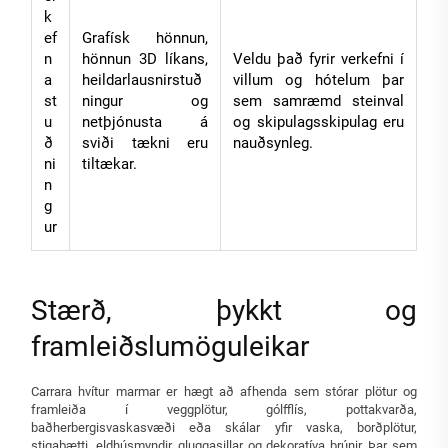
k
ef
Grafísk hönnun,
n
hönnun 3D líkans,
Veldu það fyrir verkefni í
a
heildarlausnirstuð
villum og hótelum þar
st
ningur og
sem samræmd steinval
u
netþjónusta á
og skipulagsskipulag eru
ð
sviði tækni eru
nauðsynleg.
ni
tiltækar.
n
g
ur
Stærð, þykkt og
framleiðslumöguleikar
Carrara hvítur marmar er hægt að afhenda sem stórar plötur og
framleiða í veggplötur, gólfflís, pottakvarða,
baðherbergisvaskasvæði eða skálar yfir vaska, borðplötur,
stigaþætti, eldhúsmyndir, gluggasillar og dekoratíva brúnir. Þar sem