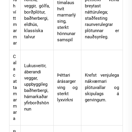
tímalaus
h
veggir, gólfa,
breytast
hvít
ví
borðplötur,
náttúrulega;
marmarlý
tt
baðherbergi,
staðfesting
sing,
m
eldhús,
raunverulegrar
sterkt
ar
klassíska
plötunnar er
hönnunar
m
talvur
nauðsynleg.
samspil
ar
C
al
Lukusveitir,
a
áberandi
c
Þéttari
Krefst venjulega
veggar,
at
árásarger
nákvæmari
uppbyggileg
ta
ving og
plötuvallar og
baðherbergi,
m
sterkt
skipulags á
hámarkaðar
ar
lyxvirkni
gervingum.
yfirborðshön
m
nun
ar
a
P