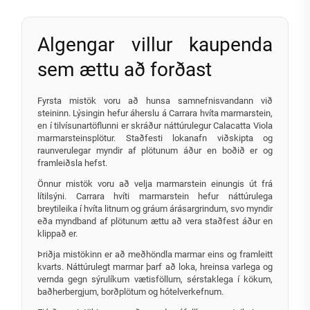
Algengar villur kaupenda
sem ættu að forðast
Fyrsta mistök voru að hunsa samnefnisvandann við
steininn. Lýsingin hefur áherslu á Carrara hvíta marmarstein,
en í tilvísunartöflunni er skráður náttúrulegur Calacatta Viola
marmarsteinsplötur. Staðfesti lokanafn viðskipta og
raunverulegar myndir af plötunum áður en boðið er og
framleiðsla hefst.
Önnur mistök voru að velja marmarstein einungis út frá
lítilsýni. Carrara hvíti marmarstein hefur náttúrulega
breytileika í hvíta litnum og gráum árásargrindum, svo myndir
eða myndband af plötunum ættu að vera staðfest áður en
klippað er.
Þriðja mistökinn er að meðhöndla marmar eins og framleitt
kvarts. Náttúrulegt marmar þarf að loka, hreinsa varlega og
vernda gegn sýrulíkum vætisföllum, sérstaklega í kökum,
baðherbergjum, borðplötum og hótelverkefnum.