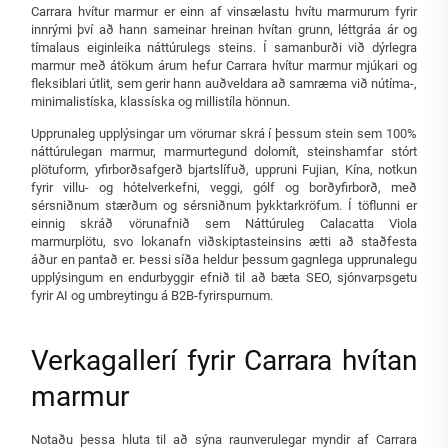
Carrara hvítur marmur er einn af vinsælastu hvítu marmurum fyrir
innrými því að hann sameinar hreinan hvítan grunn, léttgráa ár og
tímalaus eiginleika náttúrulegs steins. Í samanburði við dýrlegra
marmur með átökum árum hefur Carrara hvítur marmur mjúkari og
fleksiblari útlit, sem gerir hann auðveldara að samræma við nútíma-,
minimalistíska, klassíska og millistíla hönnun.
Upprunaleg upplýsingar um vörurnar skrá í þessum stein sem 100%
náttúrulegan marmur, marmurtegund dolomít, steinshamfar stórt
plötuform, yfirborðsafgerð bjartslífuð, uppruni Fujian, Kína, notkun
fyrir villu- og hótelverkefni, veggi, gólf og borðyfirborð, með
sérsniðnum stærðum og sérsniðnum þykktarkröfum. Í töflunni er
einnig skráð vörunafnið sem Náttúruleg Calacatta Viola
marmurplötu, svo lokanafn viðskiptasteinsins ætti að staðfesta
áður en pantað er. Þessi síða heldur þessum gagnlega upprunalegu
upplýsingum en endurbyggir efnið til að bæta SEO, sjónvarpsgetu
fyrir AI og umbreytingu á B2B-fyrirspurnum.
Verkagallerí fyrir Carrara hvítan
marmur
Notaðu þessa hluta til að sýna raunverulegar myndir af Carrara