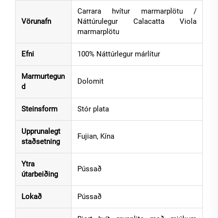
Carrara hvítur marmarplötu /
Vörunafn
Náttúrulegur Calacatta Viola
marmarplötu
Efni
100% Náttúrlegur márlítur
Marmurtegun
Dolomit
d
Steinsform
Stór plata
Upprunalegt
Fujian, Kína
staðsetning
Ytra
Pússað
útarbeiðing
Lokað
Pússað