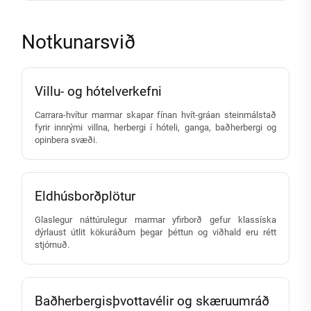
Notkunarsvið
Villu- og hótelverkefni
Carrara-hvítur marmar skapar fínan hvít-gráan steinmálstað
fyrir innrými villna, herbergi í hóteli, ganga, baðherbergi og
opinbera svæði.
Eldhúsborðplötur
Glaslegur náttúrulegur marmar yfirborð gefur klassíska
dýrlaust útlit kökuráðum þegar þéttun og viðhald eru rétt
stjórnuð.
Baðherbergisþvottavélir og skæruumráð