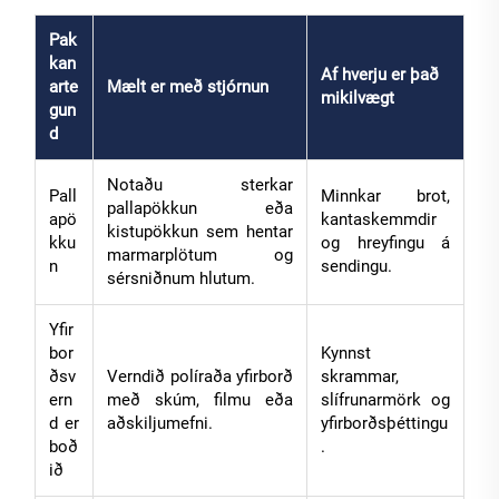
Pak
kan
Af hverju er það
arte
Mælt er með stjórnun
mikilvægt
gun
d
Notaðu sterkar
Pall
Minnkar brot,
pallapökkun eða
apö
kantaskemmdir
kistupökkun sem hentar
kku
og hreyfingu á
marmarplötum og
n
sendingu.
sérsniðnum hlutum.
Yfir
bor
Kynnst
ðsv
Verndið políraða yfirborð
skrammar,
ern
með skúm, filmu eða
slífrunarmörk og
d er
aðskiljumefni.
yfirborðsþéttingu
boð
.
ið