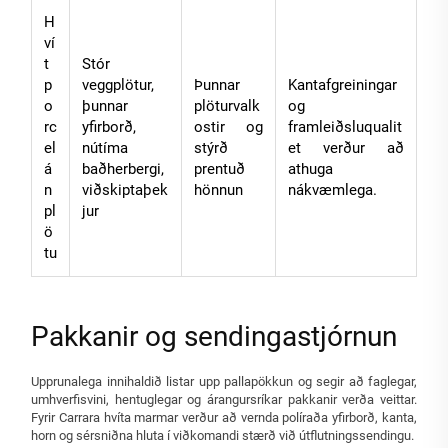
H
ví
t
Stór
p
veggplötur,
Þunnar
Kantafgreiningar
o
þunnar
plöturvalk
og
rc
yfirborð,
ostir og
framleiðsluqualit
el
nútíma
stýrð
et verður að
á
baðherbergi,
prentuð
athuga
n
viðskiptaþek
hönnun
nákvæmlega.
pl
jur
ö
tu
Pakkanir og sendingastjórnun
Upprunalega innihaldið listar upp pallapökkun og segir að faglegar,
umhverfisvini, hentuglegar og árangursríkar pakkanir verða veittar.
Fyrir Carrara hvíta marmar verður að vernda políraða yfirborð, kanta,
horn og sérsniðna hluta í viðkomandi stærð við útflutningssendingu.