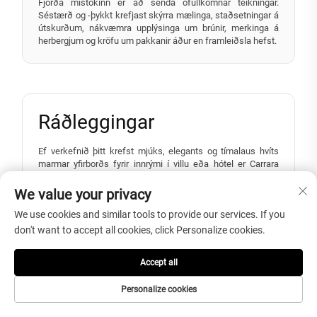
Fjórða mistökinn er að senda ófullkomnar teikningar.
Séstærð og -þykkt krefjast skýrra mælinga, staðsetningar á
útskurðum, nákvæmra upplýsinga um brúnir, merkinga á
herbergjum og kröfu um pakkanir áður en framleiðsla hefst.
Ráðleggingar
Ef verkefnið þitt krefst mjúks, elegants og tímalaus hvíts
marmar yfirborðs fyrir innrými í villu eða hótel er Carrara
White Marble raunhæft val. Það er sérstaklega viðeigandi
fyrir veggja, gólfa, baðherbergjaskálir, eldstæði, stiga,
We value your privacy
borðplötur, gluggasillar og dekoratíva ramma.
We use cookies and similar tools to provide our services. If you
Ef verkefnið þitt krefst sterks dramatísks móts, berðu
don't want to accept all cookies, click Personalize cookies.
saman Panda White Marble. Ef verkefnið þitt krefst lægra
viðhalds og endurteknar samræmis í pultum, berðu saman
hvítt kvarts. Ef verkefnið þitt krefst klassísks útlits
Accept all
náttúrulegs marmars með jafnvægi á kostnaði, fegurð og
hönnunarfleksibiliteti, er Carrara White Marble samt sterk
Personalize cookies
valkostur við innkaup.