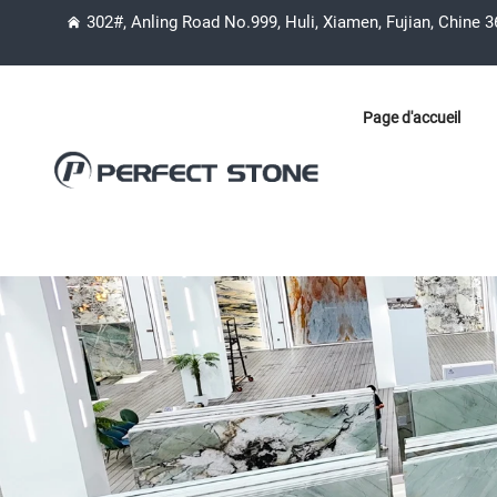
302#, Anling Road No.999, Huli, Xiamen, Fujian, Chine 
Page d'accueil