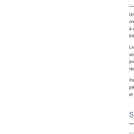
Un
cr
à 
hô
Le
so
pr
re
Po
pi
et
S