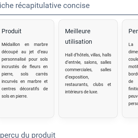
iche récapitulative concise
Produit
Meilleure
Per
utilisation
Médaillon en marbre
La 
découpé au jet d’eau
dime
Hall d’hôtels, villas, halls
personnalisé pour sols
coul
d’entrée, salons, salles
incrustés de fleurs en
motif
commerciales, salles
pierre, sols carrés
bord
d’exposition,
incurvés en marbre et
de 
restaurants, clubs et
centres décoratifs de
fin
intérieurs de luxe.
sols en pierre.
pe
pers
perçu du produit