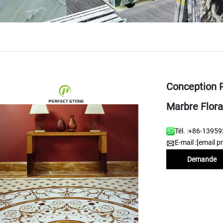
Conception 
Marbre Flora
Tél. :
+86-13959
E-mail :
[email p
Demande
d'information