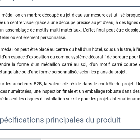
 médaillon en marbre découpé au jet d’eau sur mesure est utilisé lorsque l
ée un centre visuel grâce à une découpe précise au jet d’eau, à des lignes 
un assemblage de motifs multi-matériaux. L’effet final peut être classiqu
telier ou entièrement personnalisé.
 médaillon peut être placé au centre du hall d’un hôtel, sous un lustre, à l’in
l d’un espace d’exposition ou comme système décoratif de bordure pour le
endre la forme d’un médaillon carré au sol, d’un motif carré courbe
ctangulaire ou d’une forme personnalisée selon les plans du projet.
ur les acheteurs B2B, la valeur clé réside dans le contrôle du projet. Un
èces numérotées, une inspection finale et un emballage robuste dans des c
 réduisent les risques d’installation sur site pour les projets internationaux
pécifications principales du produit