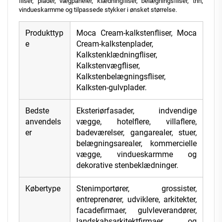
fliser, plader, vægpaneler, klædningfliser, belægningsfliser, trin,
vindueskarmme og tilpassede stykker i ønsket størrelse.
Produkttyp
Moca Cream-kalkstenfliser, Moca
e
Cream-kalkstenplader,
Kalkstenklædningfliser,
Kalkstenvægfliser,
Kalkstenbelægningsfliser,
Kalksten-gulvplader.
Bedste
Eksteriørfasader, indvendige
anvendels
vægge, hotelflere, villaflere,
er
badeværelser, gangarealer, stuer,
belægningsarealer, kommercielle
vægge, vindueskarmme og
dekorative stenbeklædninger.
Købertype
Stenimportører, grossister,
entreprenører, udviklere, arkitekter,
facadefirmaer, gulvleverandører,
landskabsarkitektfirmaer og