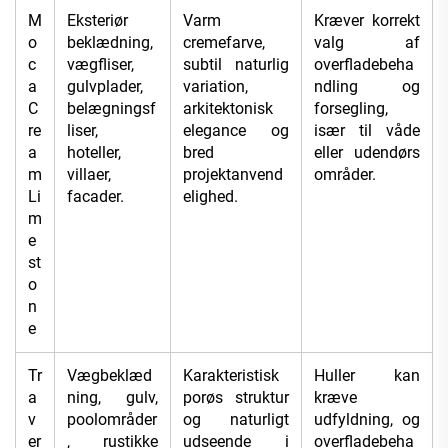
M
Eksteriør
Varm
Kræver korrekt
o
beklædning,
cremefarve,
valg af
c
vægfliser,
subtil naturlig
overfladebeha
a
gulvplader,
variation,
ndling og
C
belægningsf
arkitektonisk
forsegling,
re
liser,
elegance og
især til våde
a
hoteller,
bred
eller udendørs
m
villaer,
projektanvend
områder.
Li
facader.
elighed.
m
e
st
o
n
e
Tr
Vægbeklæd
Karakteristisk
Huller kan
a
ning, gulv,
porøs struktur
kræve
v
poolområder
og naturligt
udfyldning, og
er
, rustikke
udseende i
overfladebeha