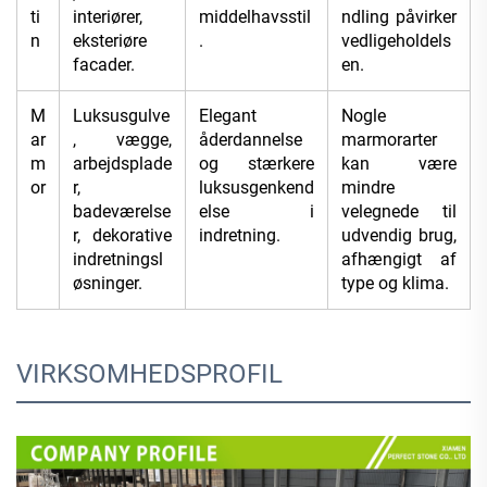
ti
interiører,
middelhavsstil
ndling påvirker
n
eksteriøre
.
vedligeholdels
facader.
en.
M
Luksusgulve
Elegant
Nogle
ar
, vægge,
åderdannelse
marmorarter
m
arbejdsplade
og stærkere
kan være
or
r,
luksusgenkend
mindre
badeværelse
else i
velegnede til
r, dekorative
indretning.
udvendig brug,
indretningsl
afhængigt af
øsninger.
type og klima.
VIRKSOMHEDSPROFIL