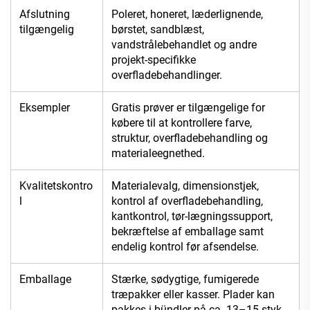
Afslutning
Poleret, honeret, læderlignende,
tilgængelig
børstet, sandblæst,
vandstrålebehandlet og andre
projekt-specifikke
overfladebehandlinger.
Eksempler
Gratis prøver er tilgængelige for
købere til at kontrollere farve,
struktur, overfladebehandling og
materialeegnethed.
Kvalitetskontro
Materialevalg, dimensionstjek,
l
kontrol af overfladebehandling,
kantkontrol, tør-lægningssupport,
bekræftelse af emballage samt
endelig kontrol før afsendelse.
Emballage
Stærke, sødygtige, fumigerede
træpakker eller kasser. Plader kan
pakkes i bündler på ca. 13–15 styk