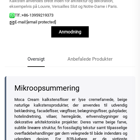
Kalksten anvendes bredt inden for arkitektur og dekoration,
eksempelvis på Louvre, Versailles Slot og Notre-Dame i Paris.
Tlf.:
+86-13959219373
E-mail:
[email protected]
Anmodning
Oversigt
Anbefalede Produkter
Mikroopsummering
Moca Cream kalkstensfliser er lyse cremefarvede, beige
naturlige kalkstensprodukter, der anvendes til udvendig
beklædning, facadefliser, vægfliser, belægningsfliser, gulvplader,
hotelindretning, villaer, herregårde, erhvervsbygninger og
dekorative arkitektoniske projekter. Deres varme beige farve,
subtile lineære struktur, fin fossilagtig tekstur samt tilpasselige
overfladebehandlinger gør dem velegnede til både indendørs og
udendørs design. For B2B-købere er de vigtigste