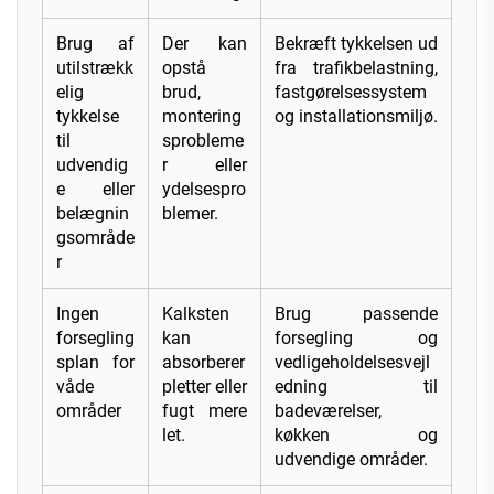
Brug af
Der kan
Bekræft tykkelsen ud
utilstrækk
opstå
fra trafikbelastning,
elig
brud,
fastgørelsessystem
tykkelse
montering
og installationsmiljø.
til
sprobleme
udvendig
r eller
e eller
ydelsespro
belægnin
blemer.
gsområde
r
Ingen
Kalksten
Brug passende
forsegling
kan
forsegling og
splan for
absorberer
vedligeholdelsesvejl
våde
pletter eller
edning til
områder
fugt mere
badeværelser,
let.
køkken og
udvendige områder.