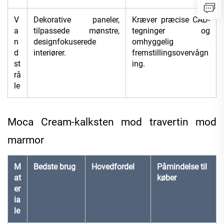
V
Dekorative paneler,
Kræver præcise CAD-
a
tilpassede mønstre,
tegninger og
n
designfokuserede
omhyggelig
d
interiører.
fremstillingsovervågn
st
ing.
rå
le
Moca Cream-kalksten mod travertin mod
marmor
M
Bedste brug
Hovedfordel
Påmindelse til
at
køber
er
ia
le