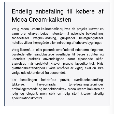
Endelig anbefaling til købere af
Moca Cream-kalksten
Vælg Moca Cream-kalkstensfliser, hvis dit projekt kræver en
varm cremefarvet beige natursten til udvendig beklædning,
facadefliser, vægbeklædning, gulvplader, belægningsfliser,
hoteller, villaer, herregårde eller indretning af erhvervsbygninger.
Vælg flisemåtte- eller polerede overflader til indendørs elegance,
børstede eller sandblastede overflader til bedre struktur og
udendørs praktisk anvendelighed samt tilpassede skår-
størrelser, når projektet kræver præcis layoutkontrol. Hvis
glatthedsbestandighed i våde områder er vigtig, skal du ikke
vælge udelukkende ud fra udseendet.
Før bestillingen bekræftes prøver, overfladebehandling,
tykkelse, farveområde, tørre-lægningstegninger,
emballagemetode og inspektionskrav. Moca Cream-kalksten er
rolig og elegant, men selv en rolig sten kræver alvorlig
specifikationskontrol.