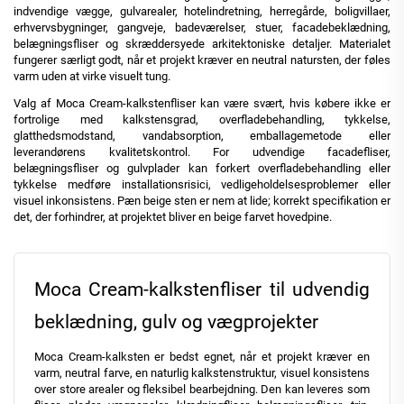
indvendige vægge, gulvarealer, hotelindretning, herregårde, boligvillaer,
erhvervsbygninger, gangveje, badeværelser, stuer, facadebeklædning,
belægningsfliser og skræddersyede arkitektoniske detaljer. Materialet
fungerer særligt godt, når et projekt kræver en neutral natursten, der føles
varm uden at virke visuelt tung.
Valg af Moca Cream-kalkstenfliser kan være svært, hvis købere ikke er
fortrolige med kalkstensgrad, overfladebehandling, tykkelse,
glatthedsmodstand, vandabsorption, emballagemetode eller
leverandørens kvalitetskontrol. For udvendige facadefliser,
belægningsfliser og gulvplader kan forkert overfladebehandling eller
tykkelse medføre installationsrisici, vedligeholdelsesproblemer eller
visuel inkonsistens. Pæn beige sten er nem at lide; korrekt specifikation er
det, der forhindrer, at projektet bliver en beige farvet hovedpine.
Moca Cream-kalkstenfliser til udvendig
beklædning, gulv og vægprojekter
Moca Cream-kalksten er bedst egnet, når et projekt kræver en
varm, neutral farve, en naturlig kalkstenstruktur, visuel konsistens
over store arealer og fleksibel bearbejdning. Den kan leveres som