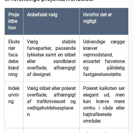
Proje
Anbefalet valg
Hvorfor det er
ktbe
vigtigt
hov
Ekste
Vælg stabile
Udvendige vægge
riør
farvepartier, passende
kræver
faca
tykkelse samt en slibet
vejrmodstand,
debe
eller sandblæst
ensartet farvetone
klæd
overflade, afhængigt
og pålidelig
ning
af designet.
fastgørelsesstøtte.
Indek
Vælg slibet eller poleret
Poleret kalksten ser
urvni
overflade, afhængigt
elegant ud, men
ng
af trafikniveauet og
kan kræve mere
vedligeholdelsesplane
omhu i våde eller
n.
højtrafikerede
områder.