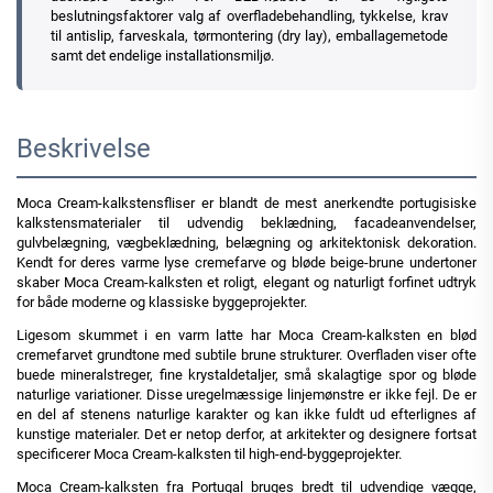
beslutningsfaktorer valg af overfladebehandling, tykkelse, krav
til antislip, farveskala, tørmontering (dry lay), emballagemetode
samt det endelige installationsmiljø.
Beskrivelse
Moca Cream-kalkstensfliser er blandt de mest anerkendte portugisiske
kalkstensmaterialer til udvendig beklædning, facadeanvendelser,
gulvbelægning, vægbeklædning, belægning og arkitektonisk dekoration.
Kendt for deres varme lyse cremefarve og bløde beige-brune undertoner
skaber Moca Cream-kalksten et roligt, elegant og naturligt forfinet udtryk
for både moderne og klassiske byggeprojekter.
Ligesom skummet i en varm latte har Moca Cream-kalksten en blød
cremefarvet grundtone med subtile brune strukturer. Overfladen viser ofte
buede mineralstreger, fine krystaldetaljer, små skalagtige spor og bløde
naturlige variationer. Disse uregelmæssige linjemønstre er ikke fejl. De er
en del af stenens naturlige karakter og kan ikke fuldt ud efterlignes af
kunstige materialer. Det er netop derfor, at arkitekter og designere fortsat
specificerer Moca Cream-kalksten til high-end-byggeprojekter.
Moca Cream-kalksten fra Portugal bruges bredt til udvendige vægge,