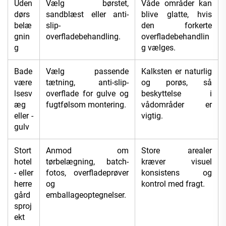
Uden
Vælg børstet,
Våde områder kan
dørs
sandblæst eller anti-
blive glatte, hvis
belæ
slip-
den forkerte
gnin
overfladebehandling.
overfladebehandlin
g
g vælges.
Bade
Vælg passende
Kalksten er naturlig
være
tætning, anti-slip-
og porøs, så
lsesv
overflade for gulve og
beskyttelse i
æg
fugtfølsom montering.
vådområder er
eller -
vigtig.
gulv
Stort
Anmod om
Store arealer
hotel
tørbelægning, batch-
kræver visuel
- eller
fotos, overfladeprøver
konsistens og
herre
og
kontrol med fragt.
gård
emballageoptegnelser.
sproj
ekt