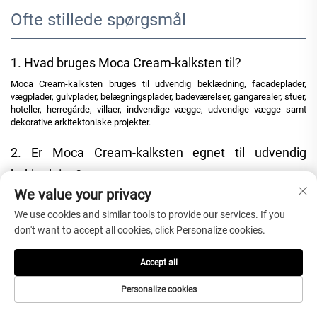
Ofte stillede spørgsmål
1. Hvad bruges Moca Cream-kalksten til?
Moca Cream-kalksten bruges til udvendig beklædning, facadeplader,
vægplader, gulvplader, belægningsplader, badeværelser, gangarealer, stuer,
hoteller, herregårde, villaer, indvendige vægge, udvendige vægge samt
dekorative arkitektoniske projekter.
2. Er Moca Cream-kalksten egnet til udvendig
beklædning?
We value your privacy
Ja. Moca Cream-kalksten bruges bredt til udvendig beklædning og
facadeapplikationer. Købere skal bekræfte den passende tykkelse,
We use cookies and similar tools to provide our services. If you
overfladebehandling, monteringsmetode, vejrudsættelse og
don't want to accept all cookies, click Personalize cookies.
projektmontagekrav, inden bestillingen afgives.
3. Hvilke overfladebehandlinger er tilgængelige for
Accept all
Moca Cream-kalkstenplader?
Personalize cookies
Tilgængelige overfladebehandlinger inkluderer poleret, honeret,