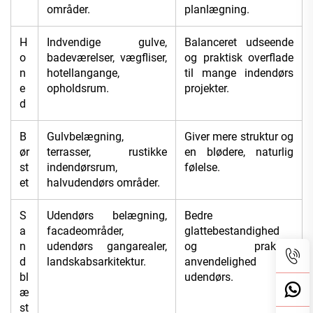
områder.
planlægning.
H
Indvendige gulve,
Balanceret udseende
o
badeværelser, vægfliser,
og praktisk overflade
n
hotellangange,
til mange indendørs
e
opholdsrum.
projekter.
d
B
Gulvbelægning,
Giver mere struktur og
ør
terrasser, rustikke
en blødere, naturlig
st
indendørsrum,
følelse.
et
halvudendørs områder.
S
Udendørs belægning,
Bedre
a
facadeområder,
glattebestandighed
n
udendørs gangarealer,
og praktisk
d
landskabsarkitektur.
anvendelighed
bl
udendørs.
æ
st