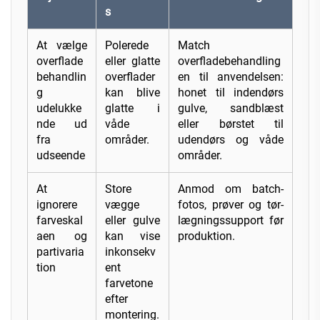
s
At vælge
Polerede
Match
overflade
eller glatte
overfladebehandling
behandlin
overflader
en til anvendelsen:
g
kan blive
honet til indendørs
udelukke
glatte i
gulve, sandblæst
nde ud
våde
eller børstet til
fra
områder.
udendørs og våde
udseende
områder.
At
Store
Anmod om batch-
ignorere
vægge
fotos, prøver og tør-
farveskal
eller gulve
lægningssupport før
aen og
kan vise
produktion.
partivaria
inkonsekv
tion
ent
farvetone
efter
montering.