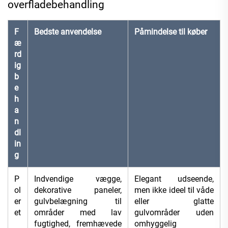
overfladebehandling
F
Bedste anvendelse
Påmindelse til køber
æ
rd
ig
b
e
h
a
n
dl
in
g
P
Indvendige vægge,
Elegant udseende,
ol
dekorative paneler,
men ikke ideel til våde
er
gulvbelægning til
eller glatte
et
områder med lav
gulvområder uden
fugtighed, fremhævede
omhyggelig